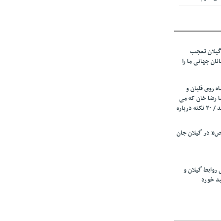
 از میزبانی
ف شد
گیلان تعجب
نهادهای حمایتی
نان جهانی ما را
 شود
 رئیسه
ه روی قلیان و
ی مشخص شد
ا رضا خان که می
رفت همه شاد بودند / ۲۰ نکته درباره
 از مراجع رسمی
” در گیلان جان
اسی ایران و
ان: کشاورزان
 روابط گیلان و
 کنند
ید خورد
تمدید مهلت اظهارنامه‌های مالیاتی سال ۱۴۰۴ تا