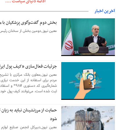
ادامه دنیای سیاست ....
آخرین اخبار
بخش دوم گفت‌وگوی پزشکیان با 
06 آگوست 2026
معین نیوز_دومین بخش از سخنان رئیس‌
جزئیات فعال‌سازی «کیف پول ایرا
06 آگوست 2026
معین نیوز_معاون بانک مرکزی با تشریح 
مردم برای استفاده از این خدمت نیازی 
شماره‌گیری کد د
ثبت شده است، می‌توانند کیف پول خود ر
حمایت از مرزنشینان نباید به زیان ت
06 آگوست 2026
شود
معین نیوز_دبیرکل انجمن صنایع لوازم خ