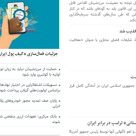
صل توجه به معیشت مرزنشینان اقدامی قابل
این قانون باید به گونه‌ای باشد که در کنار
ی که طی سال‌های گذشته سرمایه‌گذاری
کند.
تکذیب شد
ا، شایعات فضای مجازی با عنوان «معافیت
جزئیات فعال‌سازی «کیف پول ایران
حمایت از مرزنشینان نباید به زیان تول
اولیه با کولبری وارد شود
است
تسهیلات اشتغالزایی در اختیار نهادها
هوری اسلامی ایران در آمادگی کامل قرار
براساس اولویت‌های گیلان پرداخت شود
پایان صف تمدید مجوز خودروهای پلاک
انزلی
بانک مرکزی: تعهدات ارزی منقضی ش
شوند
انی» ترامپ در برابر ایران
و لغو ناگهانی آنها توسط رئیس جمهور آمریکا