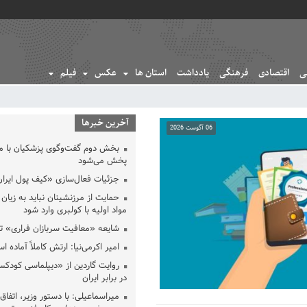
ی
اقتصادی
فرهنگی
یادداشت
استان ها
عکس
فیلم
آخرین خبرها
06 آگوست 2026
06 آگوست 2026
بخش دوم گفت‌وگوی پزشکیان با 
پخش می‌شود
جزئیات فعال‌سازی «کیف پول ایران
حمایت از مرزنشینان نباید به زیان 
مواد اولیه با کولبری وارد شود
شایعه «معافیت سربازان فراری» 
امیر اکرمی‌نیا: ارتش کاملاً آماده ا
روایت گاردین از «دیپلماسی کودکس
در برابر ایران
میراسماعیلی: با دستور وزیر، اتفاق 