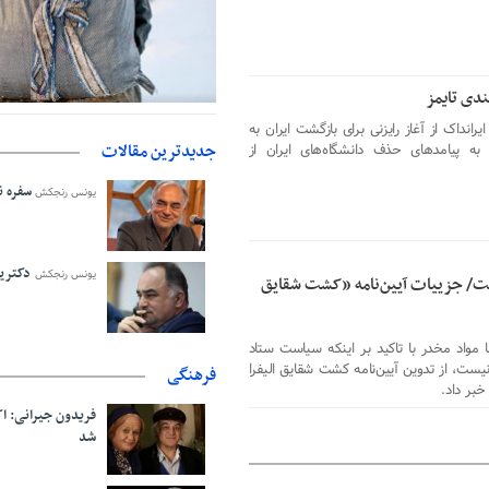
ندی تایمز
حمایت از مرزنشینان نباید به زیان ت
دفتر رهبر انقلاب: مطالب خارج ا
نداک از آغاز رایزنی برای بازگشت ایران به
فاقد سندیت است
اولیه با کولبری وارد شود
جدیدترین مقالات
و به پیامدهای حذف دانشگاه‌های ایران از
سفره نا
یونس رنجکش
دکترین
یونس رنجکش
/ جزییات آیین‌نامه «کشت شقایق
ا مواد مخدر با تاکید بر اینکه سیاست ستاد
از تدوین آیین‌نامه کشت شقایق الیفرا
فرهنگی
خبر داد.
فریدون جیرانی: 
شد