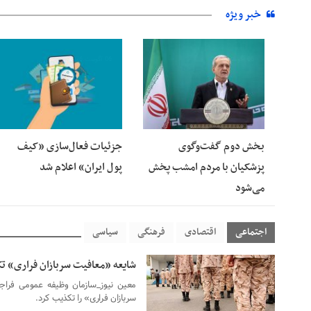
خبر ویژه
06 آگوست 2026
06 آگوست 2026
بخش دوم گفت‌وگوی
جزئیات فعال‌سازی «کیف
پزشکیان با مردم امشب پخش
پول ایران» اعلام شد
می‌شود
اجتماعی
اقتصادی
فرهنگی
سیاسی
شایعه «معافیت سربازان فراری» 
06 آگوست 2026
معین نیوز_سازمان وظیفه عمومی فراج
سربازان فراری» را تکذیب کرد.