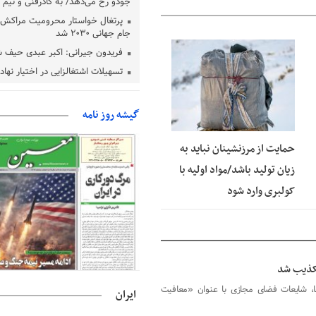
جودو رخ می‌دهد/ به کادرفنی و تیم ا
پرتغال خواستار محرومیت مراکش ا
جام جهانی ۲۰۳۰ شد
فریدون جیرانی: اکبر عبدی حیف 
06 آگوست 2026
تسهیلات اشتغالزایی در اختیار نها
باید براساس اولویت‌های گیلان پردا
زمان جلسه سرنوشت‌ساز هیات رئ
گیشه روز نامه
فدراسیون فوتبال با حضور قلعه‌نو
دفتر رهبر انقلاب: مطالب خارج از
حمایت از مرزنشینان نباید به
فاقد سندیت است
بقائی: فضای مذاکرات فنی و سیاسی
زیان تولید باشد/مواد اولیه با
عمان درباره تنگه هرمز، مثبت است
کولبری وارد شود
رئیس سازمان جهاد کشاورزی استان
گیلان نسبت به دریافت یارانه کود اقد
پایان شهریورماه
تکذیب شد
ا، شایعات فضای مجازی با عنوان «معافیت
ایران