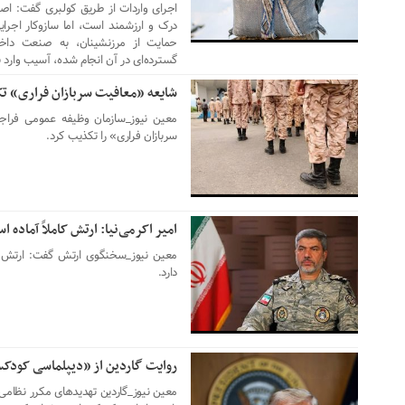
اجرای واردات از طریق کولبری گفت: ا
درک و ارزشمند است، اما سازوکار اجرایی 
حمایت از مرزنشینان، به صنعت داخل
گسترده‌ای در آن انجام شده، آسیب وارد ن
شایعه «معافیت سربازان فراری» 
06 آگوست 2026
معین نیوز_سازمان وظیفه عمومی فراج
سربازان فراری» را تکذیب کرد.
امیر اکرمی‌نیا: ارتش کاملاً آماده 
06 آگوست 2026
معین نیوز_سخنگوی ارتش گفت: ارتش جم
دارد.
روایت گاردین از «دیپلماسی کودکست
06 آگوست 2026
معین نیوز_گاردین تهدیدهای مکرر نظامی 