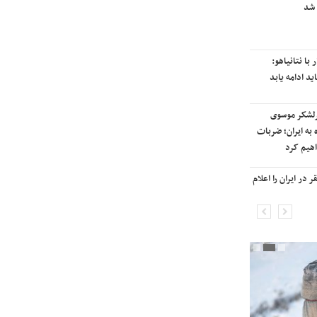
 شد
رایزنی برای بازگشت ایران به
رتبه‌بندی تایمز
با نتانیاهو:
نفتکش ایرانی «سیلی سیتی» وارد
ید ادامه یابد
آب‌های سرزمینی ایران شد
رلشکر موسوی
ادامه حملات هوایی علیه مراکزی در
 به ایران؛ ضربات
نقاط مختلف تهران/ آغاز پاسخ
هیم کرد
موشکی ایران به حملات
در ایران را اعلام
شنیده شدن صدای انفجار در برخی
شهرهای ایران

