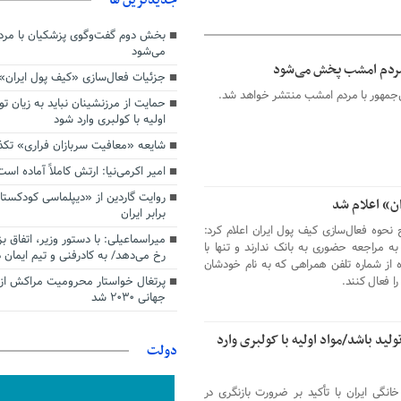
بخش دوم گفت‌وگوی پزشکیان با م
می‌شود
مردم امشب پخش می‌شود
جزئیات فعال‌سازی «کیف پول ایران»
جمهور با مردم امشب منتشر خواهد شد.
حمایت از مرزنشینان نباید به زیان تو
اولیه با کولبری وارد شود
شایعه «معافیت سربازان فراری» تک
امیر اکرمی‌نیا: ارتش کاملاً آماده است
روایت گاردین از «دیپلماسی کودکستا
ن» اعلام شد
برابر ایران
نحوه فعال‌سازی کیف پول ایران اعلام کرد:
میراسماعیلی: با دستور وزیر، اتفاق ب
به مراجعه حضوری به بانک ندارند و تنها با
رخ می‌دهد/ به کادرفنی و تیم ایمان د
ستوری #۹۸* و استفاده از شماره تلفن همراهی که به نام خودشان
پرتغال خواستار محرومیت مراکش از 
ا فعال کنند.
جهانی ۲۰۳۰ شد
ولید باشد/مواد اولیه با کولبری وارد
دولت
انگی ایران با تأکید بر ضرورت بازنگری در