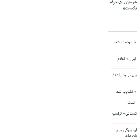
یلمسازی یک حرفه
ندگیست»
با مردم امشب
یران» اعلام
یان تولید باشد/
ی» تکذیب شد
ده است
دکستانی» ترامپ
اق بزرگی برای
ان دارم