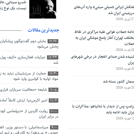
خسرو سینایی، «ف
فتکش ایرانی «سیلی سیتی» وارد آب‌های
نیست، یک نوع ز
رزمینی ایران شد
آوریل 2026
جدیدترین مقالات
دامه حملات هوایی علیه مراکزی در نقاط
ختلف تهران/ آغاز پاسخ موشکی ایران به
بخش دوم گفت‌وگوی پزشکیان 
12:46
ملات
پخش می‌شود
فوریه 2026
نیده شدن صدای انفجار در برخی شهرهای
جزئیات فعال‌سازی «کیف پول ا
12:33
یران
شد
فوریه 2026
حمایت از مرزنشینان نباید به ز
12:30
مواد اولیه با کولبری وارد شود
سمان کشور بسته شد
فوریه 2026
شایعه «معافیت سربازان فرار
11:05
امیر اکرمی‌نیا: ارتش کاملاً آما
11:04
رامپ پس از دیدار با نتانیاهو: مذاکرات با
روایت گاردین از «دیپلماسی کو
یران باید ادامه یابد
10:00
در برابر ایران
فوریه 2026
میراسماعیلی: با دستور وزیر، اتف
9:00
جودو رخ می‌دهد/ به کادرفنی و تیم ایم