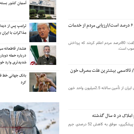
رایزنی برای بازگشت ایران به
آسمان کشور بسته
رتبه‌بندی تایمز
زیرمیزی در جامعه پزشکی کمتر از ۶ درصد است/ارزیابی مردم از خدمات
نفتکش ایرانی «سیلی سیتی» وارد
ترامپ پس از دیدار 
آب‌های سرزمینی ایران شد
مذاکرات با ایران با
معین نیوز_رئیس سازمان نظام پزشکی گفت: 80درصد مردم اعلام کردند که پرداختی
 مصوب است.
ادامه حملات هوایی علیه مراکزی در
هشدار قاطعانه س
نقاط مختلف تهران/ آغاز پاسخ
درباره حمله دوباره
موشکی ایران به حملات
شدیدتری وارد خوا
ون واحد خون/ تالاسمی بیشترین علت مصرف‌ خون
شنیده شدن صدای انفجار در برخی
بانک جهانی خط فقر 
شهرهای ایران
کرد
معین نیوز_مدیرعامل سازمان انتقال خون ایران از تأمین سالانه 2.5میلیون واحد خون
معین نیوز_در 5سال گذشته با تمرکز بر پیشگیری، موفق به کاهش 52 درصدی جرم