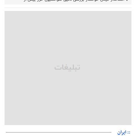
تصویب در مجلس شد
پزشکیان‌: بهترین زمان برای دستیابی به توافق شرایط کنونی است/از
حقوق ملت کوتاه نمی‌آییم
عارف: جنگ اصلی امروز، جنگ روایت‌ها بر سر امید و هویت ملی
است
هشدار معاون وظیفه عمومی گیلان به سربازان فراری؛ اعطای
معافیت شایعه است
پاکستان: باید در برابر اسرائیل متحد شویم؛ عادی‌سازی هیچ سودی
ندارد
جهانگیر: امروز خبرنگاران ایران به عنوان خار چشم می‌درخشند
اتفاق عجیب در استقلال؛ امضای شجاعی پای صورت‌های مالی ٩ماه
پس از استعفا
:: ایران