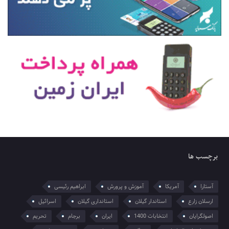
برچسب ها
آستارا
آمریکا
آموزش و پرورش
ابراهیم رئیسی
ارسلان زارع
استاندار گیلان
استانداری گیلان
اسرائیل
اصولگرایان
انتخابات 1400
ایران
برجام
تحریم