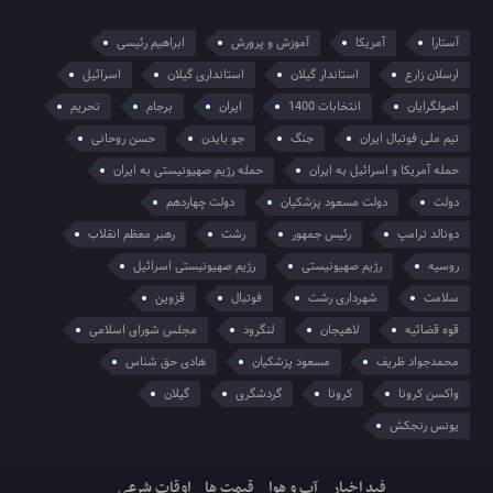
آستارا
آمریکا
آموزش و پرورش
ابراهیم رئیسی
ارسلان زارع
استاندار گیلان
استانداری گیلان
اسرائیل
اصولگرایان
انتخابات 1400
ایران
برجام
تحریم
تیم ملی فوتبال ایران
جنگ
جو بایدن
حسن روحانی
حمله آمریکا و اسرائیل به ایران
حمله رژیم صهیونیستی به ایران
دولت
دولت مسعود پزشکیان
دولت چهاردهم
دونالد ترامپ
رئیس جمهور
رشت
رهبر معظم انقلاب
روسیه
رژیم صهیونیستی
رژیم صهیونیستی اسرائیل
سلامت
شهرداری رشت
فوتبال
قزوین
قوه قضائیه
لاهیجان
لنگرود
مجلس شورای اسلامی
محمدجواد ظریف
مسعود پزشکیان
هادی حق شناس
واکسن کرونا
کرونا
گردشگری
گیلان
یونس رنجکش
فید اخبار
آب و هوا
قیمت ها
اوقات شرعی