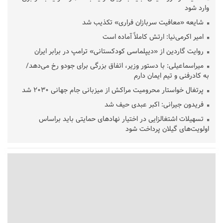
وارد شود
شایعه «معافیت سربازان فراری» تکذیب شد
امیر اکرمی‌نیا: ارتش کاملاً آماده است
روایت گاردین از «دیپلماسی کودکستانی» ترامپ در برابر ایران
میراسماعیلی: با دستور وزیر، اتفاق بزرگی برای جودو رخ می‌دهد/
به کادرفنی و تیم ایمان دارم
پرتغال خواستار محرومیت مراکش از میزبانی جام جهانی ۲۰۳۰ شد
فریدون جیرانی: اکبر عبدی حیف شد
تسهیلات اشتغالزایی در اختیار نهادهای حمایتی باید براساس
اولویت‌های گیلان پرداخت شود
زمان جلسه سرنوشت‌ساز هیات رئیسه فدراسیون فوتبال با حضور
قلعه‌نویی مشخص شد
دفتر رهبر انقلاب: مطالب خارج از مراجع رسمی فاقد سندیت است
بقائی: فضای مذاکرات فنی و سیاسی ایران و عمان درباره تنگه هرمز،
مثبت است
رئیس سازمان جهاد کشاورزی استان: کشاورزان گیلان نسبت به
دریافت یارانه کود اقدام کنند