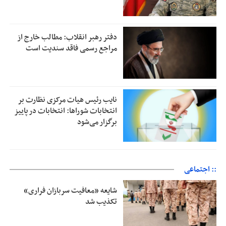
دفتر رهبر انقلاب: مطالب خارج از
مراجع رسمی فاقد سندیت است
نایب رئیس هیات مرکزی نظارت بر
انتخابات شوراها: انتخابات در پاییز
برگزار می‌شود
:: اجتماعی
شایعه «معافیت سربازان فراری»
تکذیب شد