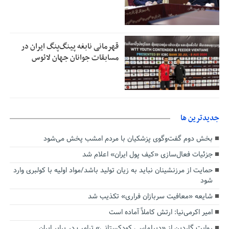
قهرمانی نابغه پینگ‌پنگ ایران در
مسابقات جوانان جهان لائوس
جديدترين ها
بخش دوم گفت‌وگوی پزشکیان با مردم امشب پخش می‌شود
جزئیات فعال‌سازی «کیف پول ایران» اعلام شد
حمایت از مرزنشینان نباید به زیان تولید باشد/مواد اولیه با کولبری وارد
شود
شایعه «معافیت سربازان فراری» تکذیب شد
امیر اکرمی‌نیا: ارتش کاملاً آماده است
روایت گاردین از «دیپلماسی کودکستانی» ترامپ در برابر ایران