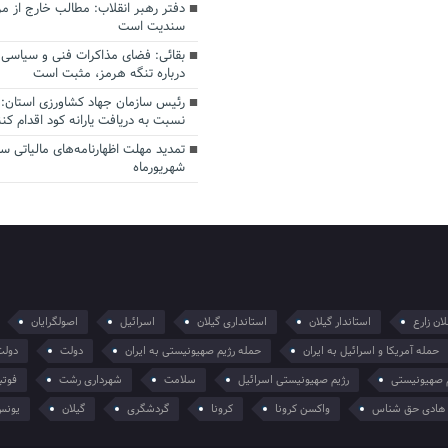
دفتر رهبر انقلاب: مطالب خارج از م
سندیت است
بقائی: فضای مذاکرات فنی و سیاسی ا
درباره تنگه هرمز، مثبت است
رئیس سازمان جهاد کشاورزی استان: 
نسبت به دریافت یارانه کود اقدام کنن
شهریورماه
ان زارع
استاندار گیلان
استانداری گیلان
اسرائیل
اصولگرایان
حمله آمریکا و اسرائیل به ایران
حمله رژیم صهیونیستی به ایران
دولت
دولت
 صهیونیستی
رژیم صهیونیستی اسرائیل
سلامت
شهرداری رشت
فوتب
هادی حق شناس
واکسن کرونا
کرونا
گردشگری
گیلان
یونس