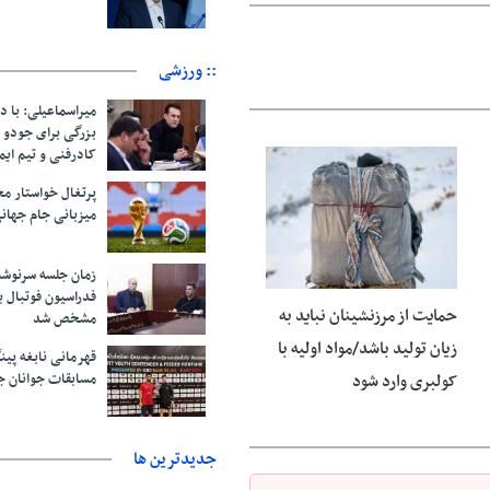
:: ورزشی
میراسماعیلی: با د
بزرگی برای جودو 
کادرفنی و تیم ایم
06 آگوست 2026
پرتغال خواستار م
میزبانی جام جهانی ۲۰۳۰ 
زمان جلسه سرنوشت
فدراسیون فوتبال ب
حمایت از مرزنشینان نباید به
مشخص شد
زیان تولید باشد/مواد اولیه با
قهرمانی نابغه پین
مسابقات جوانان ج
کولبری وارد شود
جديدترين ها