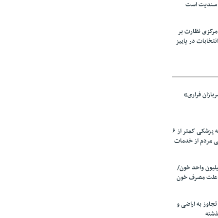
 سندیت است
مرکزی نظارت بر
نتخابات در پاییز
بازان فراری»
زیرمیزی در جامعه پزشکی کمتر از ۶
ی مردم از خدمات
ین سالانه ۲٫۵میلیون واحد خون/
 علت مصرف‌ خون
دی تجاوز به اراضی و