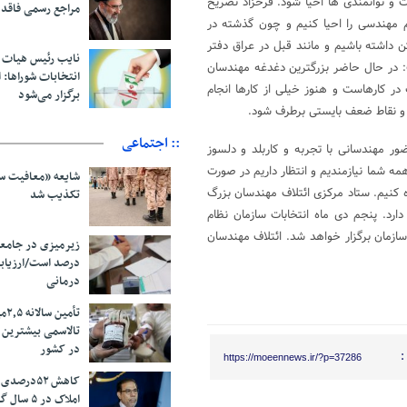
ت و توانمندی ها احیا شود. فرخزاد تصریح
مراجع رسمی فاقد
م مهندسی را احیا کنیم و چون گذشته در
اشته باشیم و مانند قبل در عراق دفتر
نایب رئیس هیات 
: در حال حاضر بزرگترین دغدغه مهندسان
انتخابات شوراها: ا
 کارهاست و هنوز خیلی از کارها انجام
برگزار می‌شود
ت و نقاط ضعف بایستی برطرف شود.
:: اجتماعی
ور مهندسانی با تجربه و کاربلد و دلسوز
همه شما نیازمندیم و انتظار داریم در صورت
شایعه «معافیت سر
ه کنیم. ستاد مرکزی ائتلاف مهندسان بزرگ
تکذیب شد
ارد. پنجم دی ماه انتخابات سازمان نظام
فر در جایگاه هیئت مدیره سازمان برگزار خواهد شد. ائتلاف مهندسان
درصد است/ارزیاب
درمانی
تأم
تالاسمی بیشترین
در کشور
:
https://moeennews.ir/?p=37286
کاهش ۵۲درص
املاک در ۵ سال گذشته