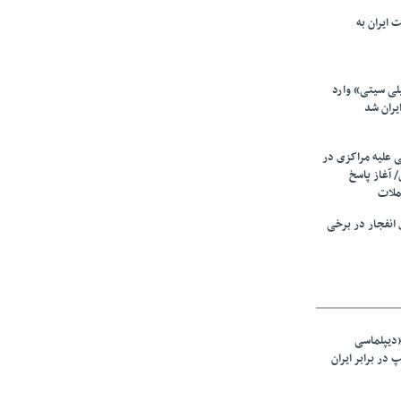
 ایران به
لی سیتی» وارد
یران شد
ی علیه مراکزی در
 آغاز پاسخ
ملات
انفجار در برخی
«دیپلماسی
در برابر ایران