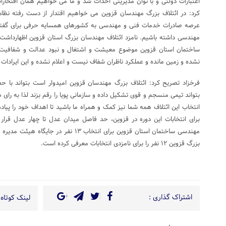
اعتبارات دولتی و با توان مدیریتی احداث شد و ما می خواهیم همان افتخارا
کرد: در ائتلاف بزرگ مهندسان قزوین می خواهیم اقتدار از دست رفته نظا
عرصه صادرات خدمات فنی و مهندسی به کشورهای همسایه حرفی برای گفتن د
مهندسی داشته باشیم. نامزد ائتلاف مهندسان بزرگ استان قزوین اظهارداشت
ساختمان استان قزوین موضوع معیشت و اشتغال و نبود عدالت و شفافیت در
نشده و زمین مانده و عملکرد ناظران شفاف نیست و اعلام نشده و این ایرادا
فرخزاد تصریح کرد: ائتلاف بزرگ مهندسان قزوین امیدوار است بتواند با حض
بتواند تیمی منسجم و قوی تشکیل داده و سازمانی پویا را رقم بزند لذا به رای 
انتخاب این ائتلاف همه شما نیز کمک و همراه ما باشید تا اهداف خود را پیاد
برای انتخابات این دوره در قزوین، حد فاصل میدان عدل تا چهار عدل قرار د
مهندسی ساختمان استان قزوین برای انتخاب ۱۳ ن
بزرگ قزوین ۱۲ نفر را برای نامزدی انتخابات معرفی کرده است.
اشتراک گذاری :
لینک کوتاه 