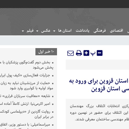
اقتصادی
فرهنگی
یادداشت
استان ها
عکس
فیلم
پ
10 خبر اول
بخش دوم گفت‌وگوی پزشکیان با 
پخش می‌شود
جزئیات فعال‌سازی «کیف پول ایران
ستان قزوین برای ورود به
حمایت از مرزنشینان نباید به زیان 
سی استان قزوین
مواد اولیه با کولبری وارد شود
شایعه «معافیت سربازان فراری» 
امیر اکرمی‌نیا: ارتش کاملاً آماده ا
رکزی انتخابات ائتلاف بزرگ مهندسان
روایت گاردین از «دیپلماسی کودکس
کر نوین» 12 نامزد این ائتلاف برای حضور در نهمین دوره
در برابر ایران
نظام مهندسی ساختمان معرفی شدند.
میراسماعیلی: با دستور وزیر، اتفاق 