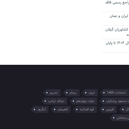
راجع رسمی فاقد
یران و عمان
کشاورزان گیلان
د
تمدید مهلت اظهارنامه‌های مالیاتی سال ۱۴۰۴ تا پایان
انتخابات 1400
ایران
برجام
تحریم
 مسعود پزشکیان
دولت چهاردهم
دونالد ترامپ
ال
قزوین
قوه قضائیه
لاهیجان
لنگرود
 رنجکش