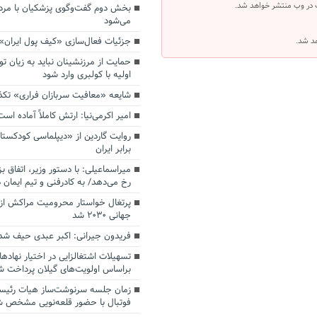
 در وب منتشر خواهد شد.
بخش دوم گفت‌وگوی پزشکیان با م
می‌شود
جزئیات فعال‌سازی «کیف پول ایران»
هد شد.
حمایت از مرزنشینان نباید به زیان تو
اولیه با کولبری وارد شود
شایعه «معافیت سربازان فراری» تک
امیر اکرمی‌نیا: ارتش کاملاً آماده است
روایت گاردین از «دیپلماسی کودکستا
برابر ایران
میراسماعیلی: با دستور وزیر، اتفاق ب
رخ می‌دهد/ به کادرفنی و تیم ایمان د
پرتغال خواستار محرومیت مراکش از 
جهانی ۲۰۳۰ شد
فریدون جیرانی: اکبر عبدی حیف شد
تسهیلات اشتغالزایی در اختیار نهادها
براساس اولویت‌های گیلان پرداخت ش
زمان جلسه سرنوشت‌ساز هیات رئیس
فوتبال با حضور قلعه‌نویی مشخص 