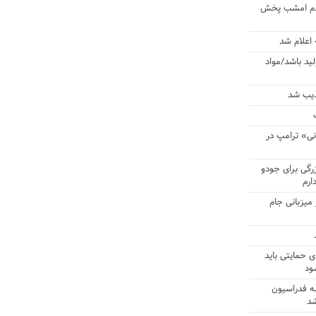
ردم امشب پخش
 اعلام شد
لید باشد/مواد
ذیب شد
نی» ترامپ در
زرگی برای جودو
ارم
میزبانی جام
ی حمایتی باید
ود
ه فدراسیون
شد