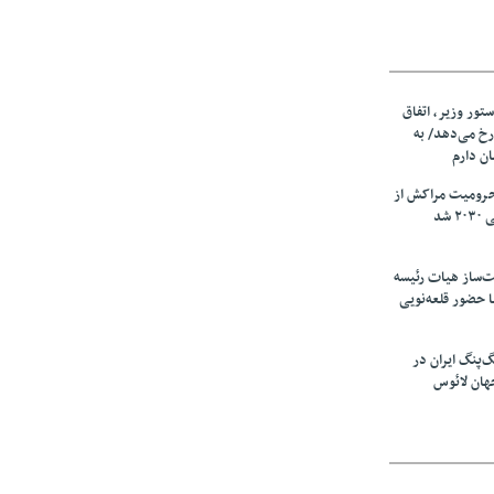
ستور وزیر، اتفاق
رخ می‌دهد/ به
ان دارم
حرومیت مراکش از
شد
‌ساز هیات رئیسه
ا حضور قلعه‌نویی
گ‌پنگ ایران در
هان لائوس