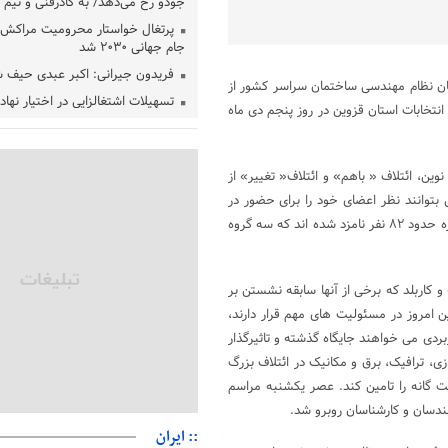
جودو رخ می‌دهد/ به کادرفنی و تیم ا
پرتغال خواستار محرومیت مراکش ا
جام جهانی ۲۰۳۰ شد
فریدون جیرانی: اکبر عبدی حیف 
مان نظام مهندسی ساختمان سراسر کشور از
تسهیلات اشتغالزایی در اختیار نها
انتخابات استان قزوین در روز پنجم دی ماه
باید براساس اولویت‌های گیلان پردا
زمان جلسه سرنوشت‌ساز هیات رئ
فدراسیون فوتبال با حضور قلعه‌نو
ین، ائتلاف « باهم» و ائتلاف« تغییر» از
دفتر رهبر انقلاب: مطالب خارج از
تی بتوانند نظر اعضای خود را برای حضور در
فاقد سندیت است
ساختمان سازمان نظام مهندسی ساختمان استان قزوین جلب کنند. در این دوره حدود ۸۲ نفر نامزد شده اند که سه گروه
بقائی: فضای مذاکرات فنی و سیاسی
عمان درباره تنگه هرمز، مثبت است
رئیس سازمان جهاد کشاورزی استان
و کاربلد که برخی از آنها سابقه نشستن بر
گیلان نسبت به دریافت یارانه کود اقد
 امروز در مسئولیت های مهم قرار دارند،
ربردی می خواهند جایگاه گذشته و تاثیرگذار
پایان شهریورماه
زی، ترافیک، برق و مکانیک در ائتلاف بزرگ
 گانه را تامین کند. عصر یکشنبه مراسم
ندسان و کارشناسان روبرو شد.
:: ایران