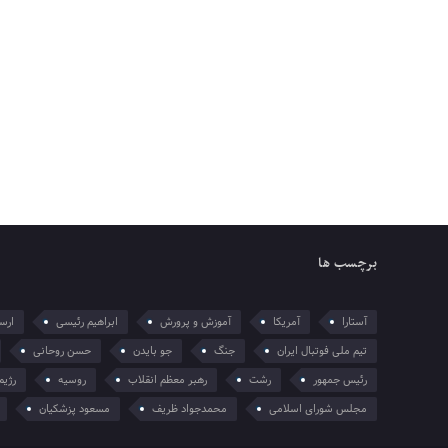
برچسب ها
آستارا
آمریکا
آموزش و پرورش
ابراهیم رئیسی
ارسل
تیم ملی فوتبال ایران
جنگ
جو بایدن
حسن روحانی
رئیس جمهور
رشت
رهبر معظم انقلاب
روسیه
رژیم
مجلس شورای اسلامی
محمدجواد ظریف
مسعود پزشکیان