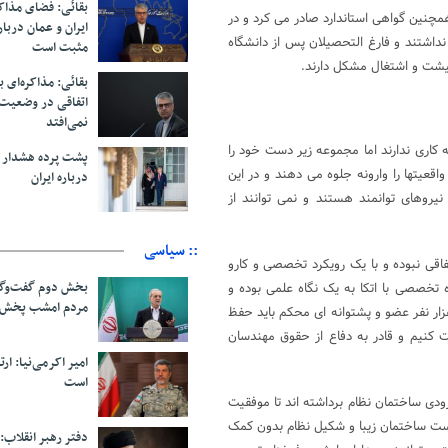
بقائی: فضای مذاک
چنین گواهی استاندارد صادر می کرد و در
ایران و عمان دربار
داشتند و فارغ التحصیلان پس از دانشگاه
مثبت است
عیشت و اشتغال مشکل دارند.
بقائی: مذاکره‌ای ب
اتفاقی در وضعیت 
نمی‌افتد
 کاری ندارند اما مجموعه زیر دست خود را
پشت پرده هشدار ب
قعیتها را وارونه جلوه می دهند و در این
درباره ایران
نیروهای توانمند هستند و نمی توانند از
:: سیاسی
اقی نبوده و با یک رویکرد تخصصی و کارو
بخش دوم گفت‌وگو
 محقق شده و حضور بیش از ۲۸۰۰ مهندس در ۹۰ کارگروه تخصصی با اتکا به یک نگاه علمی بوده و
مردم امشب پخش 
هم اعتقاد داریم جایگاه سازمان نظام مهندسی ساختمان با بیش از ۱۹ هزار نفر عضو و پشتوانه ای محکم باید حفظ
 کنیم و قادر به دفاع از حقوق مهندسان
امیر اکرمی‌نیا: ارت
است
رودی ساختمان نظام برداشته اند تا موفقیت
نست ساختمان زیبا و شکیل نظام بدون کمک
دفتر رهبر انقلاب: