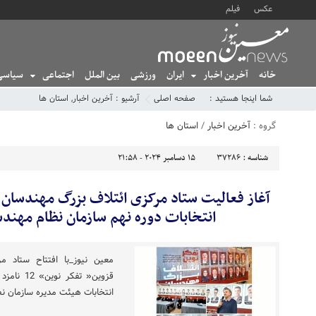
عکس
فیلم
خانه
آخرین اخبار
ایران
ورزشی
بین الملل
اجتماعی
سیاسی
شما اینجا هستید :
صفحه اصلی
آرشیو :
آخرین اخبار
,
استان ها
گروه :
آخرین اخبار
/
استان ها
شناسه :
37286
15 دسامبر 2024 - 21:58
آغاز فعالیت ستاد مرکزی ائتلاف بزرگ مهندسان ا
انتخابات دوره نهم سازمان نظام مهند
معین نیوز_با افتتاح ستاد م
قزوین« تف
انتخابات هیئت مدیره سازمان 