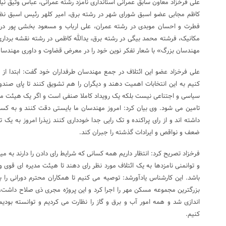
علی فرخزاد معاون سابق عمرانی استانداری نامزد رشته عمرانی، عباس وثیق ن
کاظم مجابی عضو اسبق شورای شهر در رشته برق، امیر کلهر رئیس اسبق ن
فطرت و احسان موبدی در رشته عمران، علی ارباب و مسعود بخشی پور در
مکانیک، فرشته محمد بیگی در رشته برق، یدالله کاظمی در رشته نقشه برداری،
مهندسان بزرگ» با شعار تفکر نوین خود را در معرض قضاوت و داوری مهندسان 
علی فرخزاد عضو این ائتلاف در جمع مهندسان طرفداران خود گفت: ابتدا 
کنیم به این انتخابات اهمیت دهند و دیگران را هم تشویق کنند تا پای صندوق
سیاسی و اجتناعی نیست بلکه یک رویداد کاملا صنفی است و اگر یک هیئت مدی
تامین می شود. وی بیان کرد: امروز مهندسان ما بایستی دقت کنند و به کسا
داشته اند و از رای پراکنده و تک رایی جدا خودداری کنند زیذرا امروز به یک تی
ضعف و نواقص و ایرادات گذشته را جبران کند.
فرخزاد تصریح کرد: انتظار داریم همه کسانی که شرایط رای دادن را دارند به م
و توانمنی نامزدها به یک ائتلاف مورد نظر رای دهند تا هیئت مدیره ای قوی 
باشد. این کارشناس یادآورشد: توصیه می کنیم تا همکاران محترم دورانی را به 
بزرگترین مجموعه مسکن مهر را اجرا کرد و این پروژه مجری ذی صلاح داشت، د
اندازی شد و همه امور آب و برق و گاز را نظارت می کردیم و توانسته بودیم
کنیم.