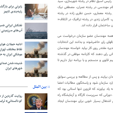
یا رئیس اسبق نظام در رشته شهرسازی، سید
رایزنی برای بازگشت
ظام مهندسی در رشته عمران، مصطفی نیک
رتبه‌بندی تایمز
 رشته معماری، حسن نظری زاده در رشته
 کامران زندی در رشته ترافیک در ائتلاف«
نفتکش ایرانی «سی
ساختمان قرار داده اند.
آب‌های سرزمینی ا
از همه مهندسان عضو سازمان درخواست می
های رای حاضرشوند و بدانند این انتخابات
ادامه حملات هوای
ره مقتدر روی کار بیاید خواسته مهندسان
نقاط مختلف تهران/
نی رای دهند که کارنامه موفقی در گذشته
موشکی ایران به ح
م قئوی و منسجم و با برنامه نیاز داریم تا
شنیده شدن صدای 
شهرهای ایران
یدان بیایند و پس از مطالعه و بررسی سوابق
وارد سازمان شود و پاسخگوی مطالبات اعضا
:: بین الملل
یاد بیاورند که قزوین تنها استانی بود که
ورانی که سرپرست کارگاه و آزمایشگاه راه
روایت گاردین از 
کودکستانی» ترامپ 
 اشتغال بسیار خوبی برای مهندسان ایجاد