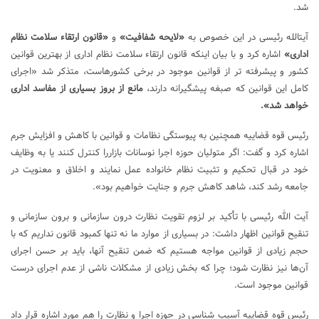
شد.
آیت‎الله رئیسی در این خصوص به
«لایحه شفافیت»
و
«قانون ارتقاء سلامت نظام
اداری»
اشاره کرد و با بیان این‎که قانون ارتقاء سلامت نظام اداری از بهترین قوانین
کشور و پیشرفته ‎تر از قوانین موجود در برخی کشورهاست، متذکر شد «اجرای
کامل این قوانین که صبغه پیشگیرانه دارند،
مانع از بروز بسیاری از مفاسد اداری
خواهد شد».
رئیس قوه قضاییه همچنین به پیوستگی نظامات و قوانین با کاهش و افزایش جرم
اشاره کرد و گفت: اگر متولیان حوزه اجرا نوسانات بازاررا کنترل کنند یا به وظایف
خود در قبال تحکیم و تثبیت نظام خانواده عمل نمایند و اخلاق و معنویت در
جامعه رشد کند، شاهد کاهش جرم و جنایت خواهیم بود».
آیت‎ الله رئیسی با تأکید بر لزوم تقویت نظارت درون‎ سازمانی و برون ‎سازمانی و
تنقیح قوانین اظهار داشت: در بسیاری از موارد ما نه‎ تنها کمبود قانون نداریم که با
حجم زیادی از قوانین مواجه هستیم که ضمن تنقیح آنها، باید بر حسن اجرای
آن‌ها نیز نظارت شود؛ چرا که بخش زیادی از مشکلات ناشی از عدم اجرای درست
قوانین موجود است.
رئیس قوه قضاییه آسیب‎ شناسی در حوزه اجرا و نظارت را هم مورد اشاره قرار داد