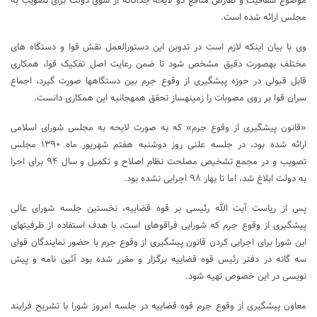
موضوع شفافیت و تعارض منافع دو لایحه جداگانه از سوی دولت برای تصویب به
مجلس ارائه شده است.
وی با بیان این‎که لازم است در تدوین این دستورالعمل نقش قوا و دستگاه ‎های
مختلف به‎صورت دقیق مشخص شود تا ضمن رعایت اصل تفکیک قوا، همکاری
قابل قبولی در حوزه پیشگیری از وقوع جرم بین دستگاه‎ها صورت گیرد، اجماع
سران قوا بر روی مصوبات را زمینه‎ساز تحقق همه‎جانبه این همکاری دانست.
«قانون پیشگیری از وقوع جرم» که به صورت لایحه به مجلس شورای اسلامی
ارائه شده بود، در جلسه علنی روز دوشنبه هفتم شهریور ماه ۱۳۹۰ مجلس
تصویب و در مجمع تشخیص مصلحت نظام اصلاح و تکمیل و سال ۹۴ برای اجرا
به دولت ابلاغ شد، اما تا بهار ۹۸ اجرایی نشده بود.
پس از ریاست آیت‎ الله رئیسی بر قوه قضاییه، نخستین جلسه شورای عالی
پیشگیری از وقوع جرم که شورایی فراقوه‎ای است، با هدف استفاده از ظرفیت‎های
این شورا برای اجرایی کردن قانون پیشگیری از وقوع جرم با حضور نمایندگان قوای
سه گانه در دفتر رئیس قوه قضاییه برگزار و مقرر شده بود آئین نامه و پیش
نویسی در این خصوص تهیه شود.
معاون پیشگیری از وقوع جرم قوه قضاییه در جلسه امروز شورا با تشریح فرایند