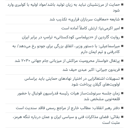
حمایت از مرزنشینان نباید به زیان تولید باشد/مواد اولیه با کولبری وارد
شود
شایعه «معافیت سربازان فراری» تکذیب شد
امیر اکرمی‌نیا: ارتش کاملاً آماده است
روایت گاردین از «دیپلماسی کودکستانی» ترامپ در برابر ایران
میراسماعیلی: با دستور وزیر، اتفاق بزرگی برای جودو رخ می‌دهد/ به
کادرفنی و تیم ایمان دارم
پرتغال خواستار محرومیت مراکش از میزبانی جام جهانی ۲۰۳۰ شد
فریدون جیرانی: اکبر عبدی حیف شد
تسهیلات اشتغالزایی در اختیار نهادهای حمایتی باید براساس
اولویت‌های گیلان پرداخت شود
زمان جلسه سرنوشت‌ساز هیات رئیسه فدراسیون فوتبال با حضور
قلعه‌نویی مشخص شد
دفتر رهبر انقلاب: مطالب خارج از مراجع رسمی فاقد سندیت است
بقائی: فضای مذاکرات فنی و سیاسی ایران و عمان درباره تنگه هرمز،
مثبت است