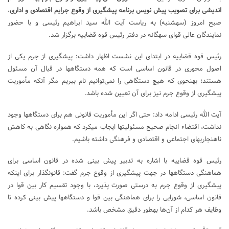
اندیشی برای تصویب پیش نویس برنامه پیشگیری از وقوع جرایم اقتصادی و اداری
،
صبح امروز (سه‎شنبه) به ریاست آیت ‎الله سید ابراهیم رئیسی و با حضور
نمایندگان عالی قوای سه‎گانه در دفتر رئیس قوه قضاییه برگزار شد.
رئیس قوه قضاییه در ابتدای این نشست اظهار داشت: پیشگیری از جرم یکی از
اصول محوری در قانون اساسی است که همه دستگاه‎ها در قبال آن مسئول
هستند؛ به‎نحوی که هیچ دستگاهی را نمی‌توانیم نام ببریم مگر آن‎که مأموریت
پیشگیری از وقوع جرم نیز برای آن تعیین شده باشد.
آیت ‎الله رئیسی ادامه داد: حتی اگر این مأموریت قانونی هم برای دستگاه‎ها وجود
نداشت، اقتضاء انجام صحیح مسئولیت‎ها ایجاب می‎کرد که همواره نگاهی به کاهش
ناهنجاری‎های اجتماعی و اقتصادی و فرهنگی داشته باشیم.
رئیس قوه قضاییه با اشاره به تدبیر پیش بینی شده در قانون اساسی برای
هماهنگی دستگاه‎ها در جهت پیشگیری از وقوع جرم گفت: قانونگذار برای این‎که
پیشگیری از وقوع جرم به درستی صورت پذیرد، با وجود تقسیم کار بین قوا در
قانون اساسی، شورایی را برای هماهنگی بین قوا و دستگاه‎ها پیش بینی کرده تا
وظایف هر کدام از آن‌ها به‎طور دقیق مشخص باشد.