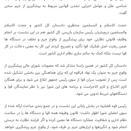
شناسی علل و عوامل اجرایی نشدن قوانین مربوط به پیشگیری از جرم سخن
گفت.
حجت‎ الاسلام و المسلمین منتظری دادستان کل کشور و حجت ‎الاسلام
والمسلمین درویشیان رئیس سازمان بازرسی کل کشور هم در این نشست بر انجام
وظایف قانونی نظارتی خود برای پیشگیری از وقوع جرم و تخلف در دستگاه‎ ها
ضمن رعایت اصل تفکیک قوا تأکید و تصریح کردند این کار به معنی دخالت در کار
قوا نیست بلکه کمک به سالم سازی نظام اداری کشور است.
دادستان کل کشور در همین راستا متذکر شد که مصوبات شورای عالی پیشگیری از
وقوع جرم به عنوان یک نهاد فراقوه ‎ای که برای هماهنگی بین بخشی تشکیل شده
است، پس از تصویب سران قوا از سوی رئیس جمهور ابلاغ می ‎شود و برای همگان
لازم الاتباع و لازم الاجراست و برنامه ‎های این شورا نیز با نظر نمایندگان قوا و
دستگاه‎های ذیربط تدوین می‌ شود.
رئیس قوه قضاییه در بخش پایانی این نشست و در جمع بندی مباحث ارائه شده از
سوی اعضای شورا اظهار داشت: قانون وظیفه همه قوا و دستگاه ‎ها را در سلامت
نظام اداری و شفافیت عملکرد دستگاه‎ ها معین کرده و اگر فرایند نظارت به درستی
انجام شود و انگیزه‎ها و ابزارهای جرم بر طرف شود، از وقوع جرم پیشگیری خواهد