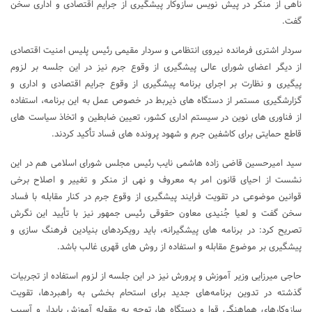
ناهی از منکر در پیش نویس سازوکار پیشگیری از جرایم اقتصادی و اداری سخن
گفت.
سردار اشتری فرمانده نیروی انتظامی و سردار مقیمی رئیس پلیس امنیت اقتصادی
از دیگر اعضای شورای عالی پیشگیری از وقوع جرم نیز در این جلسه بر لزوم
پیگیری و نظارت بر اجرای برنامه پیشگیری از وقوع جرایم اقتصادی و اداری و
گزارشگیری مستمر از دستگاه‎ های ذیربط در خصوص عمل به این برنامه، استفاده
از فناوری ‌های نوین در سیستم اداری کشور، تعیین ضابطین و اتخاذ سیاست‎ های
قاطع حمایتی برای کاشفین جرم و شهود پرونده‎ های فساد تأکید کردند.
سید امیرحسین قاضی زاده هاشمی نایب رئیس مجلس شورای اسلامی هم در این
نشست از احیای قانون امر به معروف و نهی از منکر و تغییر و اصلاح برخی
قوانین موضوعی در تقویت فرایند پیشگیری از وقوع جرم در کنار مقابله با فساد
سخن گفت و لعیا جُنیدی معاون حقوقی رئیس جمهور نیز با تأیید این نگرش
تصریح کرد: در برنامه ‎های پیشگیرانه، باید رویکردهای بنیادین فرهنگ‎ سازی و
پیشگیری بر موضوع مقابله و استفاده از روش ‌های قهری غالب باشد.
حاجی میرزایی وزیر آموزش و پرورش نیز در این جلسه از لزوم استفاده از تجربیات
گذشته در تدوین برنامه‌های جدید برای استحام بخشی به راهبردها، تقویت