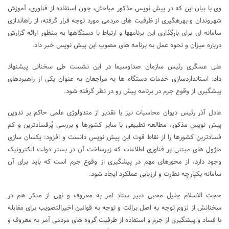
وی با بیان این ‎که در پیش نویس مذکور مباحثی، چون استفاده از فناوری، آموزش
شهروندان و بهره‎گیری از ظرفیت ‎های مردمی مورد توجه قرار گرفته، از راه‎اندازی
سامانه ‎ای برای بارگذاری این برنامه‎ها و ارتباط با دستگاه‎ها به ‎منظور ارائه گزارش
درباره میزان و نحوه عمل به برنامه‎ های مصوب این پیش نویس خبر داد.
علی عسگری رئیس سازمان صداوسیما در این نشست طی سخنانی پیشنهاد
داد: استانداردسازی خدمات دستگاه ‎ها به مراجعان به عنوان یکی از راهبردهای
پیشگیری از وقوع جرم در برنامه پیش‎ رو در نظر گرفته شود.
عادل آذر رئیس دیوان محاسبات نیز با تقدیر از متدولوژی علمی حاکم بر تدوین
پیش نویس مذکور، مطالعه تطبیقی با سایر کشورها و بررسی پُرفسادترین و کم
فسادترین کشورها را از نقاط قوت این پیش نویس دانست و افزود: یکسان سازی
ماژول‌ های مبتنی بر فناوری اطلاعات که زیرساخت آن در بستر دولت الکترونیک
وجود دارد، از محورهای مهم در پیشگیری از وقوع جرم است که باید برای آن
سامانه یکپارچه نظارت و ارزیابی عملکرد ایجاد شود.
حجت ‎الاسلام جلیل محبی دبیر ستاد امر به معروف و نهی از منکر هم در
سخنانش از لزوم توجه به اصل برائت و توجه به قوانین اخیرالتصویب برای مقابله
با فساد و پیشگیری از جرم و استفاده از ظرفیت گروه ‎های مردمی آمر به معروف و