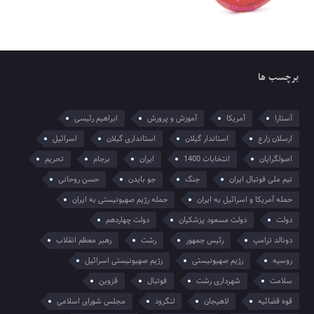
برچسب ها
آستارا
آمریکا
آموزش و پرورش
ابراهیم رئیسی
ارسلان زارع
استاندار گیلان
استانداری گیلان
اسرائیل
اصولگرایان
انتخابات 1400
ایران
برجام
تحریم
تیم ملی فوتبال ایران
جنگ
جو بایدن
حسن روحانی
حمله آمریکا و اسرائیل به ایران
حمله رژیم صهیونیستی به ایران
دولت
دولت مسعود پزشکیان
دولت چهاردهم
دونالد ترامپ
رئیس جمهور
رشت
رهبر معظم انقلاب
روسیه
رژیم صهیونیستی
رژیم صهیونیستی اسرائیل
سلامت
شهرداری رشت
فوتبال
قزوین
قوه قضائیه
لاهیجان
لنگرود
مجلس شورای اسلامی