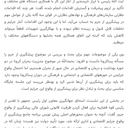
آیت ‎الله رئیسی با ابراز خرسندی از آغاز این کار با همکاری دستگاه‎ های مختلف و
تأکید بر لزوم پیشرفت و گسترش اقدامات انجام شده، گفت: هر چند که اقدامات
نظارتی سازمان‌های فرهنگی و نهادهای نظارتی در قوای سه گانه یکی از عوامل مهم
در پیشگیری از جرم به حساب می‌آید، اما با این وجود این اقدامات، آمار جرایم و
تخلفات قابل قبول و زیبنده نظام نبوده و با به‎کارگیری تمهیدات قطعاً می‎تواند
کاهش یابد که البته این اتفاق همکاری همه بخش‎ها و دستگاه‎های مختلف را
می‎طلبد.
وی یکی از موضوعات مهم برای بحث و بررسی در موضوع پیشگیری از جرم را
مسأله پساکرونا دانست و افزود: بحمدالله در موضوع مدیریت بحران کرونا در دو
حوزه بهداشت و درمان و اقتصادی در حال عبور از بحران هستیم، اما احتمال وقوع
جرایمی در حوزه‎های اقتصادی و اجتماعی و فرهنگی در دوران پساکرونا وجود دارد
که باید برای پیشگیری از آن‌ها تدبیر کرد و به‎نظر می‌رسد این جلسه جایگاه
مناسبی برای بحث و تبادل نظر برای پیشگیری از وقوع این جرایم است.
در بخشی از این نشست، اسحاق جهانگیری معاون اول رئیس جمهور با تقدیر از
رئیس قوه قضاییه برای فعال کردن ظرفیت قانونی شورای عالی پیشگیری از وقوع
جرم، گفت: آنچه به عنوان محورهای اصلی پیش نویس برنامه جامع پیشگیری از
وقوع جرایم اقتصادی و اداری ارائه شد، مورد تأیید دولت نیز هست؛ چنان که در