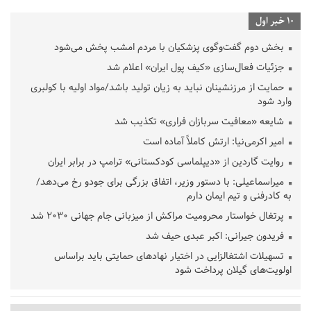
10 خبر اول
بخش دوم گفت‌وگوی پزشکیان با مردم امشب پخش می‌شود
جزئیات فعال‌سازی «کیف پول ایران» اعلام شد
حمایت از مرزنشینان نباید به زیان تولید باشد/مواد اولیه با کولبری
وارد شود
شایعه «معافیت سربازان فراری» تکذیب شد
امیر اکرمی‌نیا: ارتش کاملاً آماده است
روایت گاردین از «دیپلماسی کودکستانی» ترامپ در برابر ایران
میراسماعیلی: با دستور وزیر، اتفاق بزرگی برای جودو رخ می‌دهد/
به کادرفنی و تیم ایمان دارم
پرتغال خواستار محرومیت مراکش از میزبانی جام جهانی ۲۰۳۰ شد
فریدون جیرانی: اکبر عبدی حیف شد
تسهیلات اشتغالزایی در اختیار نهادهای حمایتی باید براساس
اولویت‌های گیلان پرداخت شود
زمان جلسه سرنوشت‌ساز هیات رئیسه فدراسیون فوتبال با حضور
قلعه‌نویی مشخص شد