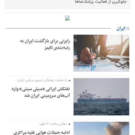
جلوگیری از فعالیت پزشک‌نماها
خبرنگارانی که جنگ را برای تاریخ نوشتند
پشتیبانی از زنجیره ارزش بادام زمینی در اولویت سیاست‌های
حمایتی گیلان است
:: ایران
بخش دوم گفت‌وگوی پزشکیان با مردم امشب پخش می‌شود
رایزنی برای بازگشت ایران به
جزئیات فعال‌سازی «کیف پول ایران» اعلام شد
رتبه‌بندی تایمز
حمایت از مرزنشینان نباید به زیان تولید باشد/مواد اولیه با کولبری
وارد شود
شایعه «معافیت سربازان فراری» تکذیب شد
امیر اکرمی‌نیا: ارتش کاملاً آماده است
با حمایت عملیاتی نیروی دریایی ارتش؛
نفتکش ایرانی «سیلی سیتی» وارد
آب‌های سرزمینی ایران شد
حوالی ساعت ۱۲ ظهر؛
ادامه حملات هوایی علیه مراکزی