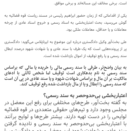
است. برخی مخالف این مساله‌اند و برخی موافق.
یکی از اقداماتی که از زمان حضور ابراهیم رئیسی در مسند ریاست قوه قضائیه به
گوش می‌رسید، بحث اعتباربخشی به اسناد رسمی و خروج اسناد عادی از چرخه
معاملات و یا حداقل، معاملات ملکی بود.
علی بخت‌آور وکیل دادگستری درباره این موضوع به ایرناپلاس می‌گوید: دادگستری
پر از پرونده‌هایی است که یک طرف با سند عادی و یا شهادت شهود درصدد ابطال
سند رسمی و یا رفع توقیف از اموال بازداشت شده است.
به بیان واضح‌تر، طرفی با سند رسمی مالی را خریده یا مالی که براساس
سند رسمی به نام بدهکاری است توقیف اما شخص ثالثی با ادعای
مالکیت بر آن مال و براساس شهادت شهود و یا سند عادی در پی آن است
که سند رسمی را ابطال و یا از مال بازداشت شده رفع توقیف کند.
اعتباربخشی بی‌حدوحصر به سند رسمی؟
به گفته بخت‌آور، طرح‌های مختلفی برای رفع این معضل در
مجلس وجود دارد و تیم‌های حقوقی متعددی در قوه قضائیه
لوایحی را در دست تهیه دارند. بیشتر طرح‌ها و لوایح برآنند
با اعتباربخشی بی‌حدوحصر به سند رسمی و نادیده گرفتن
سند عادی و شهادت شهود این معضل مردم و دادگستری را