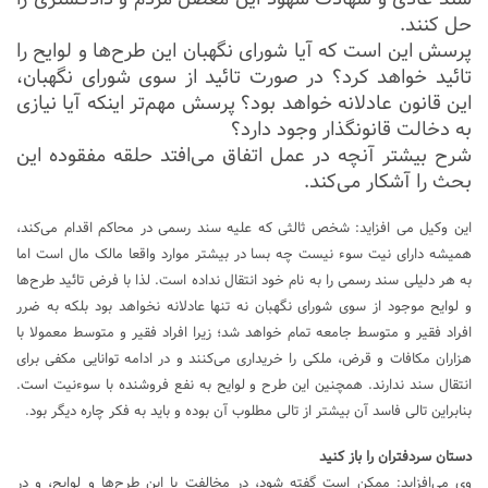
حل کنند.
پرسش این است که آیا شورای نگهبان این طرح‌ها و لوایح را
تائید خواهد کرد؟ در صورت تائید از سوی شورای نگهبان،
این قانون عادلانه خواهد بود؟ پرسش مهم‌تر اینکه آیا نیازی
به دخالت قانونگذار وجود دارد؟
شرح بیشتر آنچه در عمل اتفاق می‌افتد حلقه مفقوده این
بحث را آشکار می‌کند.
این وکیل می افزاید: شخص ثالثی که علیه سند رسمی در محاکم اقدام می‌کند،
همیشه دارای نیت سوء‌ نیست چه بسا در بیشتر موارد واقعا مالک مال است اما
به هر دلیلی سند رسمی را به نام خود انتقال نداده است. لذا با فرض تائید طرح‌ها
و لوایح موجود از سوی شورای نگهبان نه تنها عادلانه نخواهد بود بلکه به ضرر
افراد فقیر و متوسط جامعه تمام خواهد شد؛ زیرا افراد فقیر و متوسط معمولا با
هزاران مکافات و قرض، ملکی را خریداری می‌کنند و در ادامه توانایی مکفی برای
انتقال سند ندارند. همچنین این طرح و لوایح به نفع فروشنده با سوءنیت است.
بنابراین تالی فاسد آن بیشتر از تالی مطلوب آن بوده و باید به فکر چاره دیگر بود.
دستان سردفتران را باز کنید
وی می‌افزاید: ممکن است گفته شود، در مخالفت با این طرح‌ها و لوایح، و در