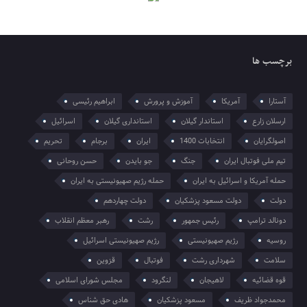
برچسب ها
آستارا
آمریکا
آموزش و پرورش
ابراهیم رئیسی
ارسلان زارع
استاندار گیلان
استانداری گیلان
اسرائیل
اصولگرایان
انتخابات 1400
ایران
برجام
تحریم
تیم ملی فوتبال ایران
جنگ
جو بایدن
حسن روحانی
حمله آمریکا و اسرائیل به ایران
حمله رژیم صهیونیستی به ایران
دولت
دولت مسعود پزشکیان
دولت چهاردهم
دونالد ترامپ
رئیس جمهور
رشت
رهبر معظم انقلاب
روسیه
رژیم صهیونیستی
رژیم صهیونیستی اسرائیل
سلامت
شهرداری رشت
فوتبال
قزوین
قوه قضائیه
لاهیجان
لنگرود
مجلس شورای اسلامی
محمدجواد ظریف
مسعود پزشکیان
هادی حق شناس