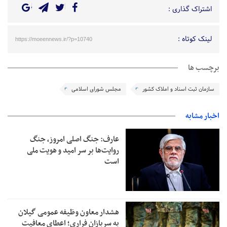
اشتراک گذاری :
لینک کوتاه :
https://moeennews.ir/?p=10740
برچسب ها
سازمان ثبت اسناد و املاک کشور
مجلس شورای اسلامی
اخبار مشابه
عارف: جنگ اصلی امروز، جنگ
روایت‌ها بر سر امید و هویت ملی
است
هشدار معاون وظیفه عمومی گیلان
به سربازان فراری؛ اعطای معافیت