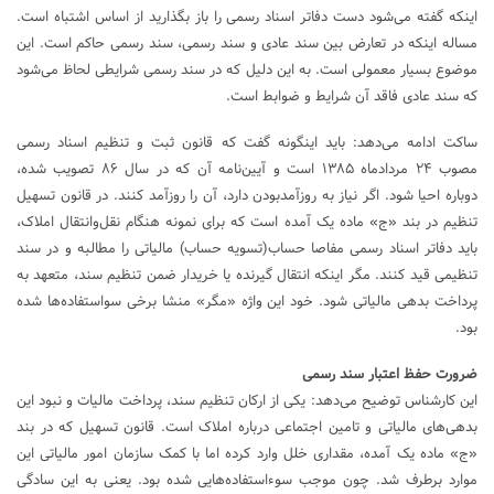
اینکه گفته می‌شود دست دفاتر اسناد رسمی را باز بگذارید از اساس اشتباه است.
مساله اینکه در تعارض بین سند عادی و سند رسمی، سند رسمی حاکم است. این
موضوع بسیار معمولی است. به این دلیل که در سند رسمی شرایطی لحاظ می‌شود
که سند عادی فاقد آن شرایط و ضوابط است.
ساکت ادامه می‌دهد: باید اینگونه گفت که قانون ثبت و تنظیم اسناد رسمی
مصوب ۲۴ مردادماه ۱۳۸۵ است و آیین‌نامه آن که در سال ۸۶ تصویب شده،
دوباره احیا شود. اگر نیاز به روزآمدبودن دارد، آن را روزآمد کنند. در قانون تسهیل
تنظیم در بند «ج» ماده یک آمده است که برای نمونه هنگام نقل‌وانتقال املاک،
باید دفاتر اسناد رسمی مفاصا حساب(تسویه حساب) مالیاتی را مطالبه و در سند
تنظیمی قید کنند. مگر اینکه انتقال گیرنده یا خریدار ضمن تنظیم سند، متعهد به
پرداخت بدهی مالیاتی شود. خود این واژه «مگر» منشا برخی سواستفاده‌ها شده
بود.
ضرورت حفظ اعتبار سند رسمی
این کارشناس توضیح می‌دهد: یکی از ارکان تنظیم سند، پرداخت مالیات و نبود این
بدهی‌های مالیاتی و تامین اجتماعی درباره املاک است. قانون تسهیل که در بند
«ج» ماده یک آمده، مقداری خلل وارد کرده اما با کمک سازمان امور مالیاتی این
موارد برطرف شد. چون موجب سوءاستفاده‌هایی شده بود. یعنی به این سادگی