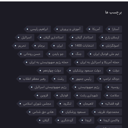
برچسب ها
آستارا
آمریکا
آموزش و پرورش
ابراهیم رئیسی
ارسلان زارع
استاندار گیلان
استانداری گیلان
اسرائیل
اصولگرایان
انتخابات 1400
ایران
برجام
تحریم
تیم ملی فوتبال ایران
جنگ
جو بایدن
حسن روحانی
حمله آمریکا و اسرائیل به ایران
حمله رژیم صهیونیستی به ایران
دولت
دولت مسعود پزشکیان
دولت چهاردهم
دونالد ترامپ
رئیس جمهور
رشت
رهبر معظم انقلاب
روسیه
رژیم صهیونیستی
رژیم صهیونیستی اسرائیل
سلامت
شهرداری رشت
فوتبال
قزوین
قوه قضائیه
لاهیجان
لنگرود
مجلس شورای اسلامی
محمدجواد ظریف
مسعود پزشکیان
هادی حق شناس
واکسن کرونا
کرونا
گردشگری
گیلان