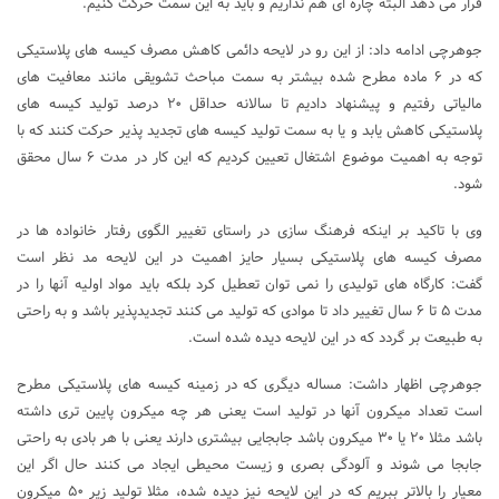
قرار می دهد البته چاره ای هم نداریم و باید به این سمت حرکت کنیم.
جوهرچی ادامه داد: از این رو در لایحه دائمی کاهش مصرف کیسه های پلاستیکی
که در ۶ ماده مطرح شده بیشتر به سمت مباحث تشویقی مانند معافیت های
مالیاتی رفتیم و پیشنهاد دادیم تا سالانه حداقل ۲۰ درصد تولید کیسه های
پلاستیکی کاهش یابد و یا به سمت تولید کیسه های تجدید پذیر حرکت کنند که با
توجه به اهمیت موضوع اشتغال تعیین کردیم که این کار در مدت ۶ سال محقق
شود.
وی با تاکید بر اینکه فرهنگ سازی در راستای تغییر الگوی رفتار خانواده ها در
مصرف کیسه های پلاستیکی بسیار حایز اهمیت در این لایحه مد نظر است
گفت: کارگاه های تولیدی را نمی توان تعطیل کرد بلکه باید مواد اولیه آنها را در
مدت ۵ تا ۶ سال تغییر داد تا موادی که تولید می کنند تجدیدپذیر باشد و به راحتی
به طبیعت بر گردد که در این لایحه دیده شده است.
جوهرچی اظهار داشت: مساله دیگری که در زمینه کیسه های پلاستیکی مطرح
است تعداد میکرون آنها در تولید است یعنی هر چه میکرون پایین تری داشته
باشد مثلا ۲۰ یا ۳۰ میکرون باشد جابجایی بیشتری دارند یعنی با هر بادی به راحتی
جابجا می شوند و آلودگی بصری و زیست محیطی ایجاد می کنند حال اگر این
معیار را بالاتر ببریم که در این لایحه نیز دیده شده، مثلا تولید زیر ۵۰ میکرون