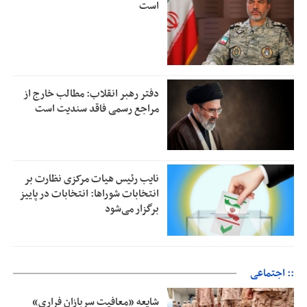
است
دفتر رهبر انقلاب: مطالب خارج از
مراجع رسمی فاقد سندیت است
نایب رئیس هیات مرکزی نظارت بر
انتخابات شوراها: انتخابات در پاییز
برگزار می‌شود
:: اجتماعی
شایعه «معافیت سربازان فراری»