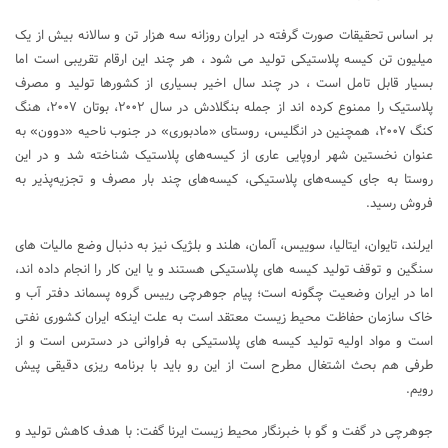
بر اساس تحقیقات صورت گرفته در ایران روزانه سه هزار تن و سالانه بیش از یک
میلیون تن کیسه پلاستیکی تولید می شود ، هر چند این ارقام تقریبی است اما
بسیار قابل تامل است ، در چند سال اخیر بسیاری از کشورها تولید و مصرف
پلاستیک را ممنوع کرده اند از جمله بنگلادش در سال ۲۰۰۲، بوتان ۲۰۰۷، هنگ
کنگ ۲۰۰۷، همچنین در انگلیس، روستای «مادبوری» در جنوب ناحیه «دوون» به
عنوان نخستین شهر اروپایی عاری از کیسه‌های پلاستیک شناخته شد و در این
روستا به جای کیسه‌های پلاستیکی،‌ کیسه‌های چند بار مصرف و تجزیه‌پذیر به
فروش رسید.
ایرلند، تایوان، ایتالیا، سوییس، آلمان، هلند و بلژیک نیز به دنبال وضع مالیات های
سنگین و توقف تولید کیسه های پلاستیکی هستند و یا این کار را انجام داده اند،
اما در ایران وضعیت چگونه است؛ پیام جوهرچی رییس گروه پسماند دفتر آب و
خاک سازمان حفاظت محیط زیست معتقد است به علت اینکه ایران کشوری نفتی
است و مواد اولیه تولید کیسه های پلاستیکی به فراوانی در دسترس است و از
طرفی هم بحث اشتغال مطرح است از این رو باید با برنامه ریزی دقیقی پیش
رویم.
جوهرچی در گفت و گو با خبرنگار محیط زیست ایرنا گفت: با هدف کاهش تولید و