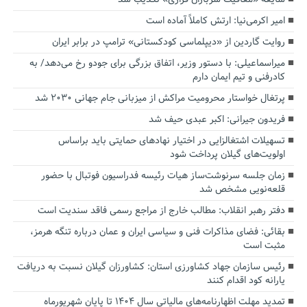
امیر اکرمی‌نیا: ارتش کاملاً آماده است
روایت گاردین از «دیپلماسی کودکستانی» ترامپ در برابر ایران
میراسماعیلی: با دستور وزیر، اتفاق بزرگی برای جودو رخ می‌دهد/ به
کادرفنی و تیم ایمان دارم
پرتغال خواستار محرومیت مراکش از میزبانی جام جهانی ۲۰۳۰ شد
فریدون جیرانی: اکبر عبدی حیف شد
تسهیلات اشتغالزایی در اختیار نهادهای حمایتی باید براساس
اولویت‌های گیلان پرداخت شود
زمان جلسه سرنوشت‌ساز هیات رئیسه فدراسیون فوتبال با حضور
قلعه‌نویی مشخص شد
دفتر رهبر انقلاب: مطالب خارج از مراجع رسمی فاقد سندیت است
بقائی: فضای مذاکرات فنی و سیاسی ایران و عمان درباره تنگه هرمز،
مثبت است
رئیس سازمان جهاد کشاورزی استان: کشاورزان گیلان نسبت به دریافت
یارانه کود اقدام کنند
تمدید مهلت اظهارنامه‌های مالیاتی سال ۱۴۰۴ تا پایان شهریورماه