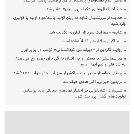
بخش دوم گفت‌وگوی پزشکیان با مردم امشب پخش می‌شود
جزئیات فعال‌سازی «کیف پول ایران» اعلام شد
حمایت از مرزنشینان نباید به زیان تولید باشد/مواد اولیه با کولبری
وارد شود
شایعه «معافیت سربازان فراری» تکذیب شد
امیر اکرمی‌نیا: ارتش کاملاً آماده است
روایت گاردین از «دیپلماسی کودکستانی» ترامپ در برابر ایران
میراسماعیلی: با دستور وزیر، اتفاق بزرگی برای جودو رخ می‌دهد/
به کادرفنی و تیم ایمان دارم
پرتغال خواستار محرومیت مراکش از میزبانی جام جهانی ۲۰۳۰ شد
فریدون جیرانی: اکبر عبدی حیف شد
تسهیلات اشتغالزایی در اختیار نهادهای حمایتی باید براساس
اولویت‌های گیلان پرداخت شود
زمان جلسه سرنوشت‌ساز هیات رئیسه فدراسیون فوتبال با حضور
قلعه‌نویی مشخص شد
دفتر رهبر انقلاب: مطالب خارج از مراجع رسمی فاقد سندیت است
بقائی: فضای مذاکرات فنی و سیاسی ایران و عمان درباره تنگه هرمز،