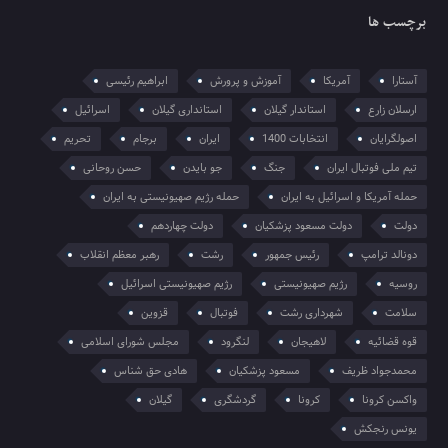
برچسب ها
آستارا
آمریکا
آموزش و پرورش
ابراهیم رئیسی
ارسلان زارع
استاندار گیلان
استانداری گیلان
اسرائیل
اصولگرایان
انتخابات 1400
ایران
برجام
تحریم
تیم ملی فوتبال ایران
جنگ
جو بایدن
حسن روحانی
حمله آمریکا و اسرائیل به ایران
حمله رژیم صهیونیستی به ایران
دولت
دولت مسعود پزشکیان
دولت چهاردهم
دونالد ترامپ
رئیس جمهور
رشت
رهبر معظم انقلاب
روسیه
رژیم صهیونیستی
رژیم صهیونیستی اسرائیل
سلامت
شهرداری رشت
فوتبال
قزوین
قوه قضائیه
لاهیجان
لنگرود
مجلس شورای اسلامی
محمدجواد ظریف
مسعود پزشکیان
هادی حق شناس
واکسن کرونا
کرونا
گردشگری
گیلان
یونس رنجکش