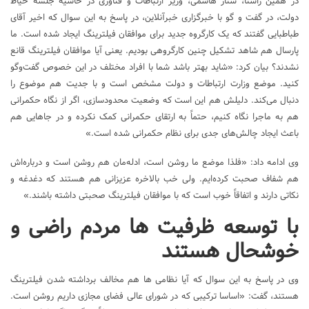
در همین راستا، ستار هاشمی، وزیر ارتباطات و فناوری در حاشیه جلسه حیاط
دولت، در گفت و گو با خبرگزاری خبرآنلاین، در پاسخ به این سوال که اخیر آقای
طباطبایی گفتند که یک کارگروه جدید برای موافقان فیلترینگ ایجاد شده است. ما
پارسال هم شاهد تشکیل چنین کارگروهی بودیم. یعنی آیا موافقان فیلترینگ قانع
نشدند؟ بیان کرد: «شاید بهتر باشد شما با افراد مختلف در این خصوص گفت‌وگو
کنید. موضع وزارت ارتباطات و دولت مشخص است و با جدیت هم موضوع را
دنبال می‌کند. دلیلش هم این است که وضعیت‌ محدودسازی، اگر از نگاه حکمرانی
هم به ماجرا نگاه کنیم، حتماً به ارتقای حکمرانی کمک نکرده و در جاهایی هم
باعث ایجاد چالش‌های جدی برای نظام حکمرانی شده است.»
وی ادامه داد: «فلذا موضع ما روشن است، ادله‌مان هم روشن است و درباره‌اش
هم شفاف صحبت کرده‌ایم. ولی خب بالاخره عزیزانی هم هستند که دغدغه و
نکاتی دارند و اتفاقاً خوب است که با موافقان فیلترینگ صحبتی داشته باشند.»
با توسعه ظرفیت ها مردم راضی و
خوشحال هستند
وی در پاسخ به این سوال که آیا نظامی ها هم مخالف برداشته شدن فیلترینگ
هستند، گفت: «اساسا ترکیبی که در شورای عالی فضای مجازی داریم روشن است.