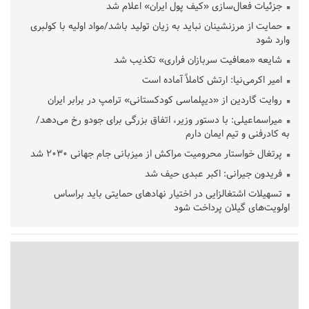
جزئیات فعال‌سازی «کیف پول ایران» اعلام شد
حمایت از مرزنشینان نباید به زیان تولید باشد/مواد اولیه با کولبری
وارد شود
شایعه «معافیت سربازان فراری» تکذیب شد
امیر اکرمی‌نیا: ارتش کاملاً آماده است
روایت گاردین از «دیپلماسی کودکستانی» ترامپ در برابر ایران
میراسماعیلی: با دستور وزیر، اتفاق بزرگی برای جودو رخ می‌دهد/
به کادرفنی و تیم ایمان دارم
پرتغال خواستار محرومیت مراکش از میزبانی جام جهانی ۲۰۳۰ شد
فریدون جیرانی: اکبر عبدی حیف شد
تسهیلات اشتغالزایی در اختیار نهادهای حمایتی باید براساس
اولویت‌های گیلان پرداخت شود
زمان جلسه سرنوشت‌ساز هیات رئیسه فدراسیون فوتبال با حضور
قلعه‌نویی مشخص شد
دفتر رهبر انقلاب: مطالب خارج از مراجع رسمی فاقد سندیت است
بقائی: فضای مذاکرات فنی و سیاسی ایران و عمان درباره تنگه هرمز،
مثبت است