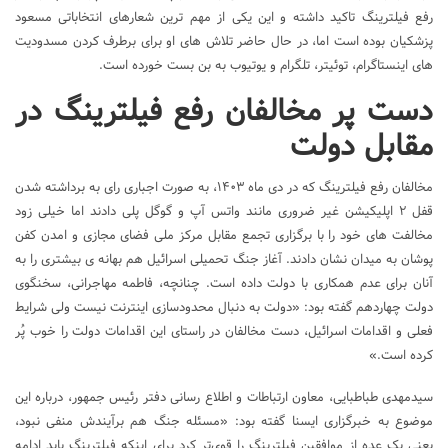
رفع فیلترینگ تاکید داشته و این یکی از مهم ترین شعارهای انتخاباتی مسعود
پزشکیان بوده است اما، در حال حاضر تلاش های او برای برطرف کردن مسدودیت
های اینستاگرام، توئیتر، تلگرام و یوتیوب به بن بست خورده است.
دست پر مخالفان رفع فیلترینگ در
مقابل دولت
مخالفان رفع فیلترینگ که در دی ماه ۱۴۰۳، به صورت اجباری رای به برداشته شدن
قفل ۲ اپلیکیشن غیر ضروری مانند واتس آپ و گوگل پلی دادند اما خیلی زود
مخالفت های خود را با برگزاری تجمع مقابل مرکز ملی فضای مجازی و امدن کفن
پوشان به میدان نشان دادند. آغاز جنگ تحمیلی اسرائیل هم بهانه ی بیشتری را به
آنان برای عدم همکاری با دولت داده است. چنانچه، فاطمه مهاجرانی، سخنگوی
دولت چهاردهم گفته بود: «دولت به دنبال محدودسازی اینترنت نیست ولی شرایط
فعلی و اقدامات اسرائیل، دست مخالفان در راستای این اقدامات دولت را خوب پُر
کرده است.»
سیدمهدی طباطبایی، معاون ارتباطات و اطلاع رسانی دفتر رئیس جمهور، درباره این
موضوع به خبرگزاری ایسنا گفته بود: «مسئله جنگ هم برآیندش منفی نبود،
یعنی یک عده از موافقین فیلترینگ را قوی‌تر کرد برای اینکه فیلترینگ باید ادامه