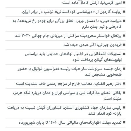
امیر اکرمی‌نیا: ارتش کاملاً آماده است
روایت گاردین از «دیپلماسی کودکستانی» ترامپ در برابر ایران
میراسماعیلی: با دستور وزیر، اتفاق بزرگی برای جودو رخ می‌دهد/ به
کادرفنی و تیم ایمان دارم
پرتغال خواستار محرومیت مراکش از میزبانی جام جهانی ۲۰۳۰ شد
فریدون جیرانی: اکبر عبدی حیف شد
تسهیلات اشتغالزایی در اختیار نهادهای حمایتی باید براساس
اولویت‌های گیلان پرداخت شود
زمان جلسه سرنوشت‌ساز هیات رئیسه فدراسیون فوتبال با حضور
قلعه‌نویی مشخص شد
دفتر رهبر انقلاب: مطالب خارج از مراجع رسمی فاقد سندیت است
بقائی: فضای مذاکرات فنی و سیاسی ایران و عمان درباره تنگه هرمز،
مثبت است
رئیس سازمان جهاد کشاورزی استان: کشاورزان گیلان نسبت به دریافت
یارانه کود اقدام کنند
تمدید مهلت اظهارنامه‌های مالیاتی سال ۱۴۰۴ تا پایان شهریورماه