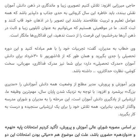
حاجی میرزایی افزود: تلاش کنیم تصویری زیبا و ماندگاری در ذهن دانش آموزان
نقش ببندد، باید خاطره این سال کرونایی به حدی جذاب و دلپذیر باشد که همه
عوامل تعلیم و تربیت علاقه‌مند باشند این تصویر را در اذهان خود قاب کنند و
ثبت کنند. ما در موقعیتی هستیم که می‌توانیم به عنوان تابلویی زیبا و ثابت در
ذهن آن‌ها بدرخشیم؛ این فرصت را از دست ندهید، این فداکاری‌ها مانگار است.
وی خطاب به مدیران، گفت؛ تجربیات خود را با هم مبادله کنید و این دوره
تحصیلی را جدی بگیرید و همان طور که از ۱۵شهریور تا ۳۰خرداد برای دانش
آموزان «مدرک تحصیلی» دارد؛ برای شما نیز مدرک فداکاری، مهربانی، سخت
کوشی، نظارت حداکثری، … داشته باشد.
وزیر آموزش و پرورش، مدیر مطلع از وضعیت همه دانش آموزانش را «مدیری
بزرگ» برشمرد و افزود: با توجه به نزدیک شدن پایان سال، مهم‌ترین وظیفه ما،
ارزشیابی از یادگیری دانش آموزان است، این مرحله را به مدیران و شورای مدرسه
واگذار کردیم، بنابراین، همه تلاش خود را برای یک ارزشیابی سنجیده و درست به
کار بگیرید.
بر اساس مصوبه شورای عالی آموزش و پرورش، تأکید کردیم امتحانات پایه «نهم»
و «دوازدهم» حضوری باشد، علت این موضوع هم «حیاتی بودن امتحانات این دو