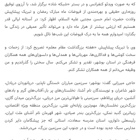
که به صورت ویدئو کنفرانس و در بستر «شبکه شاد» برگزار شد، با آرزوی توفیق
روزه‌داری حقیقی و بهره‌مندی از فیوضات ماه مبارک رمضان و تبریک پیشاپیش
ولادت حضرت امام حسن مجتبی علیه السلام، اظهار کرد: در آستانه لیالی قدر
هستیم که ارزشی بیشتر از هزار ماه دارد و می‌تواند تأثیر عمیقی در زندگی ما
بگذارد؛ امیدوارم همه ما به درک فیوضات این شب‌ها نائل شویم.
وی با تبریک پیشاپیش «هفته بزرگداشت مقام معلم» تصریح کرد: از زحمات و
سخت کوشی‌ها و فداکاری‌ها، مهربانی‌ها و همدلی‌ها و دلسوزای‌های همه همکاران
فرهنگی در استان بوشهر، تقدیر و تشکر می‌کنم. سال سختی را گذراندیم و من
وظیفه می‌دانم از همه همکاران تشکر کنم.
حاجی میرزایی گفت: بوشهر؛ سرزمین مبارزان خستگی ناپذیر، دریانوردان دریادل،
شهر شاعران و نویسندگان نام آشنا، نخلستان‌های پر بار،آفتاب‌های گرم و بادهای
آتشین، دریای پرتلاطم، سرزمینی با طولانی‌ترین مرز دریایی، بزرگ‌ترین میدان گازی،
بزرگ‌ترین نخلستان‌ها، مهم‌ترین پایانه‌ای نفتی، بزرگ‌ترین منطقه ویژه اقتصادی،
زیباترین گنبد نمکی، بزرگ‌ترین بندر صیادی، شهر قهرمان نام آشنای ملت ایران،
رئیسعلی دلواری، استان مدرسه سعادت، استانی که جز پیشگامان دایر کردن
مدارس سبک جدید بوده است و در جنوب این سرزمین بزرگ، می‌درخشد.