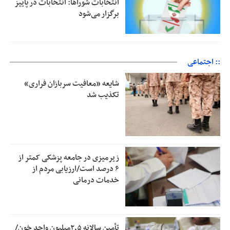
انتخابات شوراها: انتخابات در پاییز
برگزار می‌شود
:: اجتماعی
شایعه «معافیت سربازان فراری»
تکذیب شد
زیرمیزی در جامعه پزشکی کمتر از
۶ درصد است/ارزیابی مردم از
خدمات درمانی
تأمین سالانه ۲٫۵میلیون واحد خون/