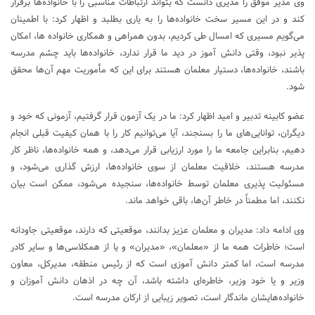
وی مدیر موفق را مدیری دانست که بتواند ارتباطات مناسبی را با خانواده‌ها برقرار
کند و در این مسیر سخت خانواده‌ها را به یاری بطلبد و اظهار کرد: با اطمینان
می‌گویم مسیری که امسال طی کردیم، بدون همراهی و همکاری خانواده ها، امکان
پذیر نبود، وقتی دانش آموز در دید ما قرار ندارد، خانواده‌ها باید چشم مدرسه
باشند، خانواده‌ها، دستیار معلمان هستند برای این که مأموریت مهم آن‌ها محقق
شود.
عضو کابینه تدبیر و امید اظهار کرد: ما در یک آزمون قرار گرفتیم، آزمونی که خود و
دیگران، توانایی‌های ما را بسنجند، آیا می‌توانیم کار را با همان کیفیت قبلی انجام
دهیم، بنابراین جامعه ما را مورد ارزیابی قرار می‌دهد، و همه خانواده‌ها، ناظر کار
مدرسه هستند، خلاقیت معلمان از سوی خانواده‌ها، ارزش گذاری می‌شود، و
مسئولیت پذیری معلمان توسط خانواده‌ها، سنجیده می‌شود، ممکن است بیان
نکنند، اما مطمناً در خاطر آن‌ها، باقی خواهد ماند.
وی ادامه داد: مدیران و معلمان عزیز بدانند، موقعیتی که دارند، موقعیتی جاودانه
است؛ خاطرات همه ما از «معلمان»، «مدیران» و یا از همکلاسی‌ها و سایر کادر
مدرسه است، اما کمتر دانش آموزی است که از رئیس منطقه، مدیرکل، معاون
وزیر و یا خود وزیر، خاطره‌ای داشته باشد، آن چه در اذهان دانش آموزان و
خانواده‌هایشان ماندگار است، تصویر زیبایی از ارکان مدرسه است.