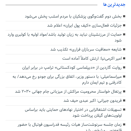
جديدترين ها
بخش دوم گفت‌وگوی پزشکیان با مردم امشب پخش می‌شود
جزئیات فعال‌سازی «کیف پول ایران» اعلام شد
حمایت از مرزنشینان نباید به زیان تولید باشد/مواد اولیه با کولبری وارد
شود
شایعه «معافیت سربازان فراری» تکذیب شد
امیر اکرمی‌نیا: ارتش کاملاً آماده است
روایت گاردین از «دیپلماسی کودکستانی» ترامپ در برابر ایران
میراسماعیلی: با دستور وزیر، اتفاق بزرگی برای جودو رخ می‌دهد/ به
کادرفنی و تیم ایمان دارم
پرتغال خواستار محرومیت مراکش از میزبانی جام جهانی ۲۰۳۰ شد
فریدون جیرانی: اکبر عبدی حیف شد
تسهیلات اشتغالزایی در اختیار نهادهای حمایتی باید براساس
اولویت‌های گیلان پرداخت شود
زمان جلسه سرنوشت‌ساز هیات رئیسه فدراسیون فوتبال با حضور
قلعه‌نویی مشخص شد