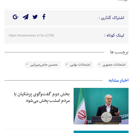
اشتراک گذاری :
لینک کوتاه :
https://moeennews.ir/?p=12786
برچسب ها
امتحانات حضوری
امتحانات نهایی
محسن حاجی‌میرزایی
اخبار مشابه
بخش دوم گفت‌وگوی پزشکیان با
مردم امشب پخش می‌شود