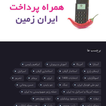
برچسب ها
آستارا
آمریکا
آموزش و پرورش
ابراهیم رئیسی
ارسلان زارع
استاندار گیلان
استانداری گیلان
اسرائیل
اصولگرایان
انتخابات 1400
ایران
برجام
تحریم
تیم ملی فوتبال ایران
جنگ
جو بایدن
حسن روحانی
حمله آمریکا و اسرائیل به ایران
حمله رژیم صهیونیستی به ایران
دولت
دولت مسعود پزشکیان
دولت چهاردهم
دونالد ترامپ
رئیس جمهور
رشت
رهبر معظم انقلاب