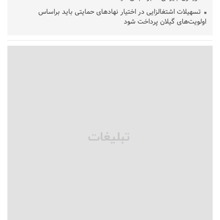
تسهیلات اشتغالزایی در اختیار نهادهای حمایتی باید براساس
اولویت‌های گیلان پرداخت شود
زمان جلسه سرنوشت‌ساز هیات رئیسه فدراسیون فوتبال با حضور
قلعه‌نویی مشخص شد
دفتر رهبر انقلاب: مطالب خارج از مراجع رسمی فاقد سندیت است
بقائی: فضای مذاکرات فنی و سیاسی ایران و عمان درباره تنگه هرمز،
مثبت است
رئیس سازمان جهاد کشاورزی استان: کشاورزان گیلان نسبت به
دریافت یارانه کود اقدام کنند
تمدید مهلت اظهارنامه‌های مالیاتی سال ۱۴۰۴ تا پایان شهریورماه