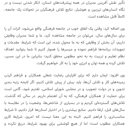
تأثیر نقش آفرینی مدیران در همه پیشرفت‌های استان، انکار شدنی نیست و در
نگاه انسان‌های تیزبین و هوشیار، نتایج تلاش فرهنگیان در تحولات یک جامعه،
کاملاً قابل مشاهده است.
وی اضافه کرد: وقتی یک اتفاق خوب در جامعه فرهنگی واقع می‌شود، اثرات آن را
برای سال‌های سال، می‌توان در جامعه مشاهده کرد، ما و شما مدیران وظایفی
داریم، آن بخش از وظایفی که به ما محول شده، این است که شرایط، مقدمات و
تمهیدات برنامه‌ها فراهم نموده و میسرها را هموار کنیم تا شما بتوانید اهداف
نظام تعلیم و تربیت به به نحو مطلوبی محقق کنید؛ بنابراین ما در این مسیر،
تلاش کرده و همه توان و انرژی خود را به کار خواهیم گرفت.
وی افزود: ایمان دارم که برای افزایش رضایت شغلی همکاران و فراهم کردن
زمینه‌های کار و تلاش آن‌ها، باید بیش از پیش تلاش کنیم، اگر لایحه رتبه بندی
تدوین و در دولت تصویب و در مجلس شورای اسلامی، تقدیم ‌شود، گامی است
برای حمایت از همکاران فرهنگی، که به آن اهتمام داریم. در سالی که گذشت،
تلاش‌های گسترده‌ای کردیم و در بسیاری از شاخص‌ها، وضعیت را در مقایسه با
سال‌های قبل، ارتقا دادیم. منابع بیشتری را در اختیار استان‌ها قرار دادیم، تا شرایط
مناسب‌تری را فراهم کنیم. البته به این معنا نیست که امروز، شرایط کاری
همکاران مطلوب است؛ اما از هیچ کوششی برای بهبود شرایط، دریغ نکرده و