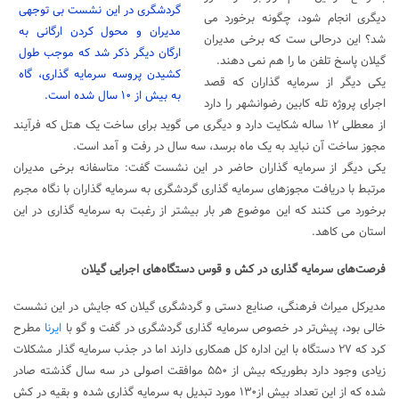
گردشگری در این نشست بی توجهی
دیگری انجام شود، چگونه برخورد می
مدیران و محول کردن ارگانی به
شد؟ این درحالی ست که برخی مدیران
ارگان دیگر ذکر شد که موجب طول
گیلان پاسخ تلفن ما را هم نمی دهند.
کشیدن پروسه سرمایه گذاری، گاه
یکی دیگر از سرمایه گذاران که قصد
به بیش از ۱۰ سال شده است.
اجرای پروژه تله کابین رضوانشهر را دارد
از معطلی ۱۲ ساله شکایت دارد و دیگری می گوید برای ساخت یک هتل که فرآیند
مجوز ساخت آن نباید به یک ماه برسد، سه سال در رفت و آمد است.
یکی دیگر از سرمایه گذاران حاضر در این نشست گفت: متاسفانه برخی مدیران
مرتبط با دریافت مجوزهای سرمایه گذاری گردشگری به سرمایه گذاران با نگاه مجرم
برخورد می کنند که این موضوع هر بار بیشتر از رغبت به سرمایه گذاری در این
استان می کاهد.
فرصت‌های سرمایه گذاری در کش و قوس دستگاه‌های اجرایی گیلان
مدیرکل میراث فرهنگی، صنایع دستی و گردشگری گیلان که جایش در این نشست
خالی بود، پیش‌تر در خصوص سرمایه گذاری گردشگری در گفت و گو با
ایرنا
مطرح
کرد که ۲۷ دستگاه با این اداره کل همکاری دارند اما در جذب سرمایه گذار مشکلات
زیادی وجود دارد بطوریکه بیش از ۵۵۰ موافقت اصولی در سه سال گذشته صادر
شده که از این تعداد بیش از۱۳۰ مورد تبدیل به سرمایه گذاری شده و بقیه در کش