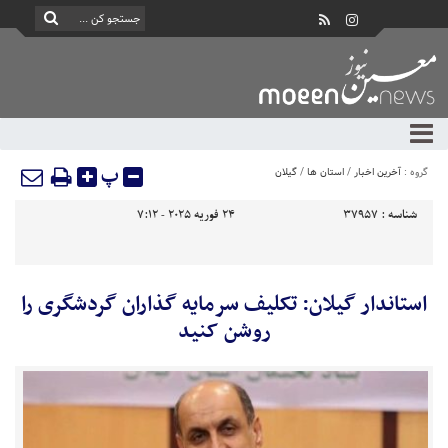
پ
گروه :
آخرین اخبار
/
استان ها
/
گیلان
شناسه :
37957
24 فوریه 2025 - 7:12
استاندار گیلان: تکلیف سرمایه گذاران گردشگری را
روشن کنید