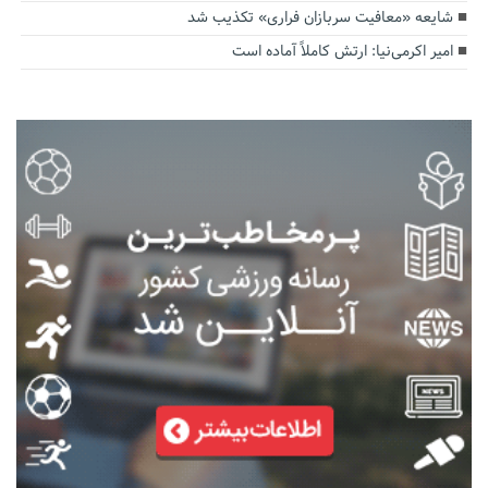
شایعه «معافیت سربازان فراری» تکذیب شد
امیر اکرمی‌نیا: ارتش کاملاً آماده است