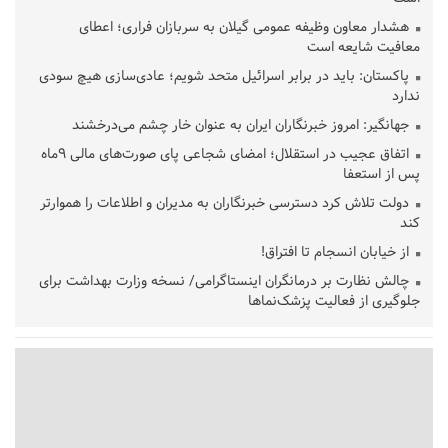
هشدار معاون وظیفه عمومی گیلان به سربازان فراری؛ اعطای
معافیت شایعه است
پاکستان: باید در برابر اسرائیل متحد شویم؛ عادی‌سازی هیچ سودی
ندارد
جهانگیر: امروز خبرنگاران ایران به عنوان خار چشم می‌درخشند
اتفاق عجیب در استقلال؛ امضای شجاعی پای صورت‌های مالی ٩ماه
پس از استعفا
دولت تلاش کرد دسترسی خبرنگاران به مدیران و اطلاعات را هموارتر
کند
از خیابان انسجام تا افتراق!
چالش نظارت بر درمانگران اینستاگرامی/ نسخه وزارت بهداشت برای
جلوگیری از فعالیت پزشک‌نماها
خبرنگارانی که جنگ را برای تاریخ نوشتند
پشتیبانی از زنجیره ارزش بادام زمینی در اولویت سیاست‌های
حمایتی گیلان است
بخش دوم گفت‌وگوی پزشکیان با مردم امشب پخش می‌شود
جزئیات فعال‌سازی «کیف پول ایران» اعلام شد