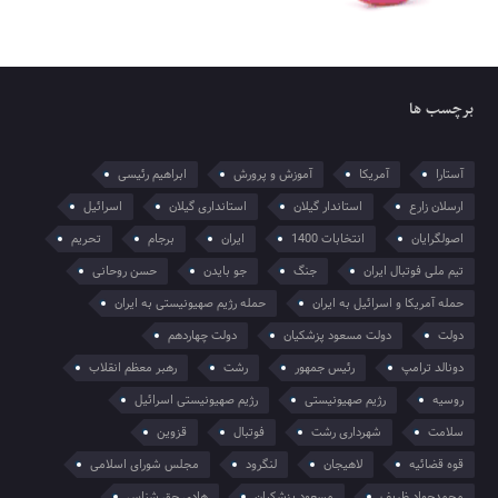
برچسب ها
آستارا
آمریکا
آموزش و پرورش
ابراهیم رئیسی
ارسلان زارع
استاندار گیلان
استانداری گیلان
اسرائیل
اصولگرایان
انتخابات 1400
ایران
برجام
تحریم
تیم ملی فوتبال ایران
جنگ
جو بایدن
حسن روحانی
حمله آمریکا و اسرائیل به ایران
حمله رژیم صهیونیستی به ایران
دولت
دولت مسعود پزشکیان
دولت چهاردهم
دونالد ترامپ
رئیس جمهور
رشت
رهبر معظم انقلاب
روسیه
رژیم صهیونیستی
رژیم صهیونیستی اسرائیل
سلامت
شهرداری رشت
فوتبال
قزوین
قوه قضائیه
لاهیجان
لنگرود
مجلس شورای اسلامی
محمدجواد ظریف
مسعود پزشکیان
هادی حق شناس