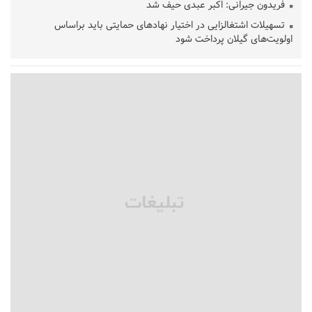
فریدون جیرانی: اکبر عبدی حیف شد
تسهیلات اشتغالزایی در اختیار نهادهای حمایتی باید براساس
اولویت‌های گیلان پرداخت شود
زمان جلسه سرنوشت‌ساز هیات رئیسه فدراسیون فوتبال با حضور
قلعه‌نویی مشخص شد
دفتر رهبر انقلاب: مطالب خارج از مراجع رسمی فاقد سندیت است
بقائی: فضای مذاکرات فنی و سیاسی ایران و عمان درباره تنگه هرمز،
مثبت است
رئیس سازمان جهاد کشاورزی استان: کشاورزان گیلان نسبت به
دریافت یارانه کود اقدام کنند
تمدید مهلت اظهارنامه‌های مالیاتی سال ۱۴۰۴ تا پایان شهریورماه