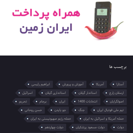
برچسب ها
آستارا
آمریکا
آموزش و پرورش
ابراهیم رئیسی
ارسلان زارع
استاندار گیلان
استانداری گیلان
اسرائیل
اصولگرایان
انتخابات 1400
ایران
برجام
تحریم
تیم ملی فوتبال ایران
جنگ
جو بایدن
حسن روحانی
حمله آمریکا و اسرائیل به ایران
حمله رژیم صهیونیستی به ایران
دولت
دولت مسعود پزشکیان
دولت چهاردهم