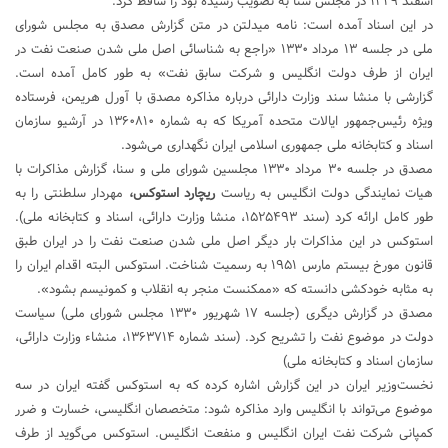
اسفند ۱۳۲۹ در مجلس سنا به تصویب رسیده بود را ساقط کرد.
در این اسناد آمده است: نامه میدلتن در متن گزارش مصدق به مجلس شورای
ملی در جلسه ۱۳ مرداد ۱۳۳۰ «راجع به شناسائی اصل ملی شدن صنعت نفت در
ایران از طرف دولت انگلیس و شرکت سابق نفت» به طور کامل آمده است.
گزارشی با منشا سند وزارت دارائی درباره مذاکره مصدق با آورل هریمن، فرستاده
ویژه رئیس‌جمهور ایالات متحده آمریکا که به شماره ۱۳۶۰۸۱۰ در آرشیو سازمان
اسناد و کتابخانه ملی جمهوری اسلامی ایران نگهداری می‌شود.
مصدق در جلسه ۳۰ مرداد ۱۳۳۰ مجلسین شورای ملی و سنا، گزارش مذاکرات با
هیات نمایندگی دولت انگلیس به ریاست
ریچارد استوکس،
مهردار سلطنتی را به
طور کامل ارائه کرد (سند ۱۵۲۵۴۹۳، منشا وزارت دارائی، اسناد و کتابخانه ملی).
استوکس در این مذاکرات بار دیگر اصل ملی شدن صنعت نفت را در ایران طبق
قانون مورخ بیستم مارس ۱۹۵۱ به رسمیت شناخت. استوکس البته اقدام ایران را
به مثابه خودکشی دانسته که «ممکنست منجر به انقلاب و کمونیسم بشود».
مصدق در گزارش دیگری (جلسه ۱۷ شهریور ۱۳۳۰ مجلس شورای ملی) سیاست
دولت در موضوع نفت را تشریح کرد. (سند شماره ۱۳۶۳۷۱۴، منشاء وزارت دارائی،
سازمان اسناد و کتابخانه ملی)
نخست‌وزیر ایران در این گزارش اشاره کرده که به استوکس گفته ایران در سه
موضوع می‌تواند با انگلیس وارد مذاکره شود: متخصصان انگلیسی، خسارت و ضرر
کمپانی شرکت نفت ایران انگلیس و منفعت انگلیس. استوکس می‌گوید از طرف