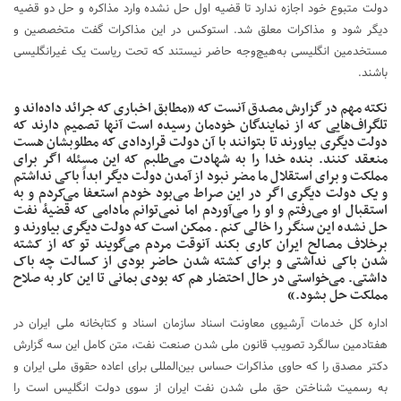
دولت متبوع خود اجازه ندارد تا قضیه اول حل نشده وارد مذاکره و حل دو قضیه
دیگر شود و مذاکرات معلق شد. استوکس در این مذاکرات گفت متخصصین و
مستخدمین انگلیسی به‌هیچ‌وجه حاضر نیستند که تحت ریاست یک غیرانگلیسی
باشند.
نکته مهم در گزارش مصدق آنست که «مطابق اخباری که جرائد داده‌اند و
تلگراف‌هایی که از نمایندگان خودمان رسیده است آنها تصمیم دارند که
دولت دیگری بیاورند تا بتوانند با آن دولت قراردادی که مطلوبشان هست
منعقد کنند. بنده خدا را به شهادت می‌طلبم که این مسئله اگر برای
مملکت و برای استقلال ما مضر نبود از آمدن دولت دیگر ابداً باکی نداشتم
و یک دولت دیگری اگر در این صراط می‌بود خودم استعفا می‌کردم و به
استقبال او می‌رفتم و او را می‌آوردم اما نمی‌توانم مادامی که قضیهٔ نفت
حل نشده این سنگر را خالی کنم. ممکن است که دولت دیگری بیاورند و
برخلاف مصالح ایران کاری بکند آنوقت مردم می‌گویند تو که از کشته
شدن باکی نداشتی و برای کشته شدن حاضر بودی از کسالت چه باک
داشتی. می‌خواستی در حال احتضار هم که بودی بمانی تا این کار به صلاح
مملکت حل بشود.»
اداره کل خدمات آرشیوی معاونت اسناد سازمان اسناد و کتابخانه ملی ایران در
هفتادمین سالگرد تصویب قانون ملی شدن صنعت نفت، متن کامل این سه گزارش
دکتر مصدق را که حاوی مذاکرات حساس بین‌المللی برای اعاده حقوق ملی ایران و
به رسمیت شناختن حق ملی شدن نفت ایران از سوی دولت انگلیس است را