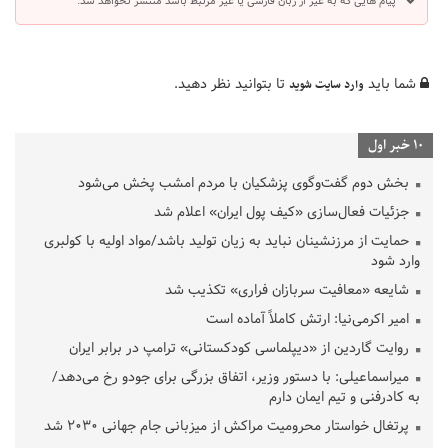
پیام هایی که به غیر از زبان فارسی یا غیر مرتبط باشد منتشر نخواهد شد.
شما باید
تا بتوانید نظر دهید.
وارد سایت شوید
10 خبر اول
بخش دوم گفت‌وگوی پزشکیان با مردم امشب پخش می‌شود
جزئیات فعال‌سازی «کیف پول ایران» اعلام شد
حمایت از مرزنشینان نباید به زیان تولید باشد/مواد اولیه با کولبری
وارد شود
شایعه «معافیت سربازان فراری» تکذیب شد
امیر اکرمی‌نیا: ارتش کاملاً آماده است
روایت گاردین از «دیپلماسی کودکستانی» ترامپ در برابر ایران
میراسماعیلی: با دستور وزیر، اتفاق بزرگی برای جودو رخ می‌دهد/
به کادرفنی و تیم ایمان دارم
پرتغال خواستار محرومیت مراکش از میزبانی جام جهانی ۲۰۳۰ شد