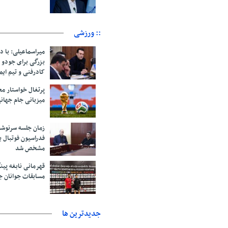
:: ورزشی
میراسماعیلی: با د
بزرگی برای جودو 
کادرفنی و تیم ایم
پرتغال خواستار م
میزبانی جام جهانی ۲۰۳۰ 
زمان جلسه سرنوشت
فدراسیون فوتبال ب
مشخص شد
قهرمانی نابغه پین
مسابقات جوانان ج
جديدترين ها