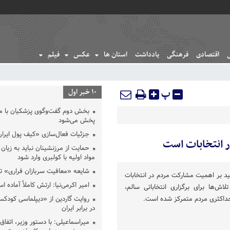
اقتصادی
فرهنگی
یادداشت
استان ها
عکس
فیلم
پ
10 خبر اول
بخش دوم گفت‌وگوی پزشکیان با 
پخش می‌شود
جزئیات فعال‌سازی «کیف پول ایران
ر انتخابات است
حمایت از مرزنشینان نباید به زیان 
مواد اولیه با کولبری وارد شود
شایعه «معافیت سربازان فراری» 
کید بر اهمیت مشارکت مردم در انتخابات
امیر اکرمی‌نیا: ارتش کاملاً آماده ا
اش‌ها برای برگزاری انتخاباتی سالم،
داکثری مردم متمرکز شده است.
روایت گاردین از «دیپلماسی کودکس
در برابر ایران
میراسماعیلی: با دستور وزیر، اتفاق 