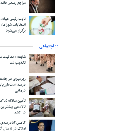
مراجع رسمی فاقد
نایب رئیس هیات 
انتخابات شوراها: ا
برگزار می‌شود
:: اجتماعی
شایعه «معافیت سر
تکذیب شد
درصد است/ارزیاب
درمانی
تأم
تالاسمی بیشترین
در کشور
کاهش ۵۲درص
املاک در ۵ سال گذشته