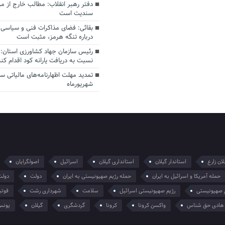
دفتر رهبر انقلاب: مطالب خارج از م
سندیت است
بقائی: فضای مذاکرات فنی و سیاسی ا
درباره تنگه هرمز، مثبت است
رئیس سازمان جهاد کشاورزی استان: 
نسبت به دریافت یارانه کود اقدام کنن
شهریورماه
ان زارع
استاندار گیلان
استانداری گیلان
اسرائیل
اصولگرایان
حمله آمریکا و اسرائیل به ایران
حمله رژیم صهیونیستی به ایران
دولت
دولت
 صهیونیستی
رژیم صهیونیستی اسرائیل
سلامت
شهرداری رشت
فوتب
هادی حق شناس
واکسن کرونا
کرونا
گردشگری
گیلان
یونس