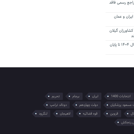
راجع رسمی فاقد
یران و عمان
کشاورزان گیلان
د
تمدید مهلت اظهارنامه‌های مالیاتی سال ۱۴۰۴ تا پایان
انتخابات 1400
ایران
برجام
تحریم
 مسعود پزشکیان
دولت چهاردهم
دونالد ترامپ
ال
قزوین
قوه قضائیه
لاهیجان
لنگرود
 رنجکش