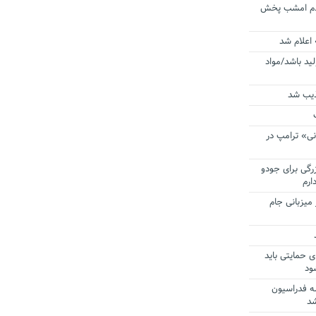
ردم امشب پخش
 اعلام شد
لید باشد/مواد
ذیب شد
نی» ترامپ در
زرگی برای جودو
ارم
میزبانی جام
ی حمایتی باید
ود
ه فدراسیون
شد