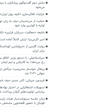
بخش دوم گفت‌وگوی پزشکیان با م
می‌شود
جزئیات فعال‌سازی «کیف پول ایران»
حمایت از مرزنشینان نباید به زیان تو
اولیه با کولبری وارد شود
شایعه «معافیت سربازان فراری» تک
امیر اکرمی‌نیا: ارتش کاملاً آماده است
روایت گاردین از «دیپلماسی کودکستا
برابر ایران
میراسماعیلی: با دستور وزیر، اتفاق ب
رخ می‌دهد/ به کادرفنی و تیم ایمان د
پرتغال خواستار محرومیت مراکش از 
جهانی ۲۰۳۰ شد
فریدون جیرانی: اکبر عبدی حیف شد
تسهیلات اشتغالزایی در اختیار نهادها
براساس اولویت‌های گیلان پرداخت ش
زمان جلسه سرنوشت‌ساز هیات رئیس
فوتبال با حضور قلعه‌نویی مشخص 