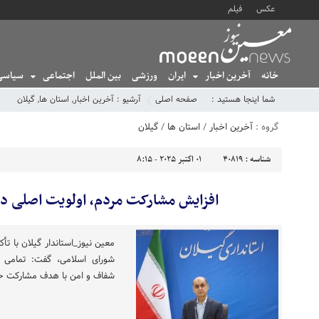
عکس
فیلم
خانه
آخرین اخبار
ایران
ورزشی
بین الملل
اجتماعی
سیاسی
شما اینجا هستید :
صفحه اصلی
آرشیو :
آخرین اخبار
,
استان ها
,
گیلان
گروه :
آخرین اخبار
/
استان ها
/
گیلان
شناسه :
40819
01 اکتبر 2025 - 8:15
افزایش مشارکت مردم، اولویت اصلی د
معین نیوز_استاندار گیلان با تأ
شورای اسلامی، گفت: تمامی تل
شفاف و امن با هدف مشارکت ح