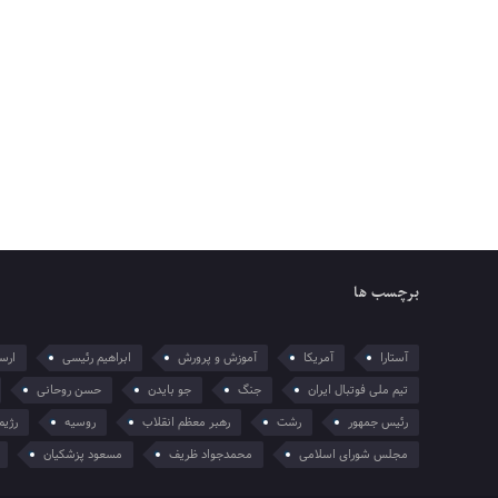
برچسب ها
آستارا
آمریکا
آموزش و پرورش
ابراهیم رئیسی
ارسل
تیم ملی فوتبال ایران
جنگ
جو بایدن
حسن روحانی
رئیس جمهور
رشت
رهبر معظم انقلاب
روسیه
رژیم
مجلس شورای اسلامی
محمدجواد ظریف
مسعود پزشکیان