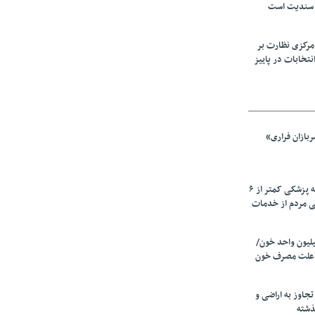
 سندیت است
مرکزی نظارت بر
نتخابات در پاییز
بازان فراری»
زیرمیزی در جامعه پزشکی کمتر از ۶
ی مردم از خدمات
ین سالانه ۲٫۵میلیون واحد خون/
 علت مصرف‌ خون
دی تجاوز به اراضی و