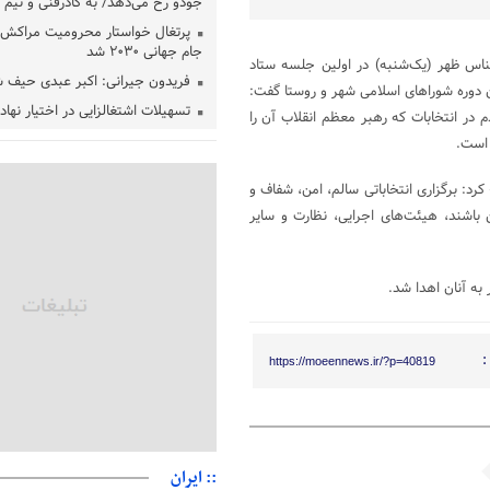
جودو رخ می‌دهد/ به کادرفنی و تیم ا
پرتغال خواستار محرومیت مراکش ا
جام جهانی ۲۰۳۰ شد
ناس ظهر (یک‌شنبه) در اولین جلسه ستاد
فریدون جیرانی: اکبر عبدی حیف 
ین دوره شوراهای اسلامی شهر و روستا گفت:
تسهیلات اشتغالزایی در اختیار نها
ر انتخابات که رهبر معظم انقلاب آن را
باید براساس اولویت‌های گیلان پردا
 است.
زمان جلسه سرنوشت‌ساز هیات رئ
فدراسیون فوتبال با حضور قلعه‌نو
کرد: برگزاری انتخاباتی سالم، امن، شفاف و
دفتر رهبر انقلاب: مطالب خارج از
باشند،‌ هیئت‌های اجرایی، نظارت و سایر
فاقد سندیت است
بقائی: فضای مذاکرات فنی و سیاسی
عمان درباره تنگه هرمز، مثبت است
به آنان اهدا شد.
رئیس سازمان جهاد کشاورزی استان
گیلان نسبت به دریافت یارانه کود اقد
:
https://moeennews.ir/?p=40819
پایان شهریورماه
:: ایران