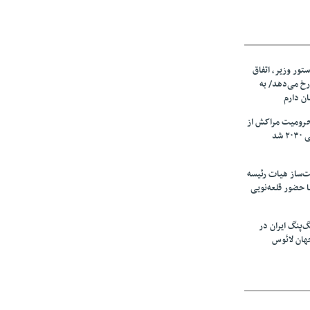
ستور وزیر، اتفاق
رخ می‌دهد/ به
ان دارم
حرومیت مراکش از
شد
‌ساز هیات رئیسه
ا حضور قلعه‌نویی
گ‌پنگ ایران در
هان لائوس