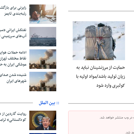
رایزنی برای بازگشت
رتبه‌بندی تایمز
نفتکش ایرانی «سی
06 آگوست 2026
آب‌های سرزمینی ا
ادامه حملات هوای
نقاط مختلف تهران/
موشکی ایران به ح
حمایت از مرزنشینان نباید به
شنیده شدن صدای 
زیان تولید باشد/مواد اولیه با
شهرهای ایران
کولبری وارد شود
:: بین الملل
روایت گاردین از 
 در وب منتشر خواهد شد.
کودکستانی» ترامپ 
هد شد.