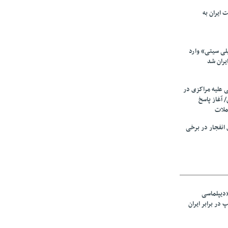
 ایران به
لی سیتی» وارد
یران شد
ی علیه مراکزی در
 آغاز پاسخ
ملات
انفجار در برخی
«دیپلماسی
در برابر ایران