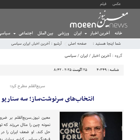
عکس
فیلم
خانه
آخرین اخبار
ایران
ورزشی
بین الملل
اجتماعی
سیاسی
شما اینجا هستید :
صفحه اصلی
آرشیو :
آخرین اخبار
,
ایران
,
سیاسی
گروه :
آخرین اخبار
/
ایران
/
سیاسی
شناسه :
40349
25 آگوست 2025 - 8:42
سریع‌القلم مطرح کرد؛
انتخاب‌های سرنوشت‌ساز؛ سه سناریو بر
معین نیوز_سریع‌القلم بر ضرو
نمونه چین را مثال می‌زند که ت
حل کند. او ضعف ایران را در 
فرهنگ سیاسی کشور بیشتر به آی