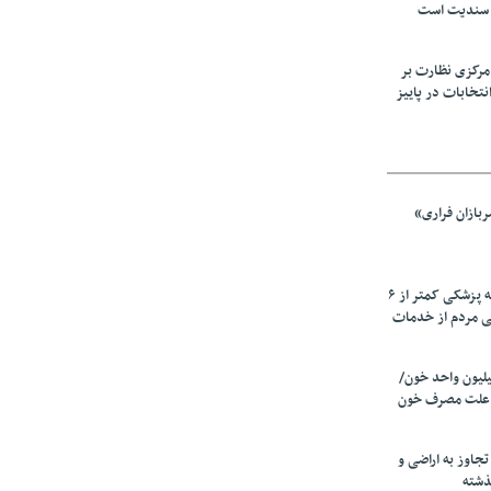
 سندیت است
مرکزی نظارت بر
نتخابات در پاییز
بازان فراری»
زیرمیزی در جامعه پزشکی کمتر از ۶
ی مردم از خدمات
ین سالانه ۲٫۵میلیون واحد خون/
 علت مصرف‌ خون
دی تجاوز به اراضی و