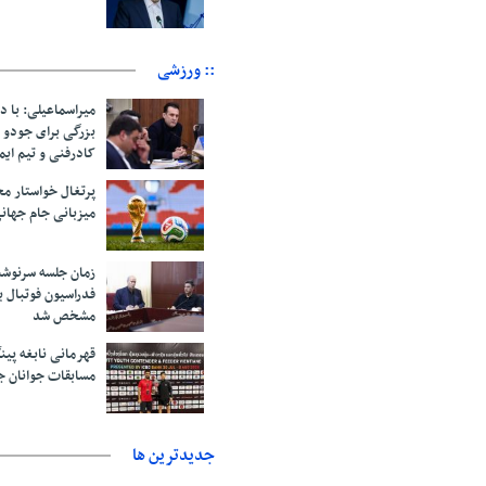
:: ورزشی
میراسماعیلی: با د
بزرگی برای جودو 
کادرفنی و تیم ایم
پرتغال خواستار م
میزبانی جام جهانی ۲۰۳۰ 
زمان جلسه سرنوشت
فدراسیون فوتبال ب
مشخص شد
قهرمانی نابغه پین
مسابقات جوانان ج
جديدترين ها