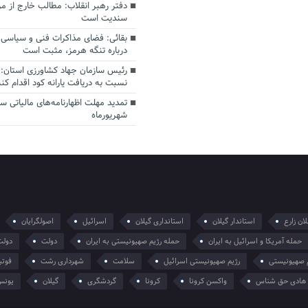
دفتر رهبر انقلاب: مطالب خارج از م
سندیت است
بقائی: فضای مذاکرات فنی و سیاسی ا
درباره تنگه هرمز، مثبت است
رئیس سازمان جهاد کشاورزی استان: 
نسبت به دریافت یارانه کود اقدام کنن
شهریورماه
ان زارع
استاندار گیلان
استانداری گیلان
اسرائیل
اصولگرایان
حمله آمریکا و اسرائیل به ایران
حمله رژیم صهیونیستی به ایران
دولت
دولت
 صهیونیستی
رژیم صهیونیستی اسرائیل
سلامت
شهرداری رشت
فوتب
هادی حق شناس
واکسن کرونا
کرونا
گردشگری
گیلان
یونس