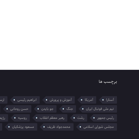
برچسب ها
آستارا
آمریکا
آموزش و پرورش
ابراهیم رئیسی
ارسل
تیم ملی فوتبال ایران
جنگ
جو بایدن
حسن روحانی
رئیس جمهور
رشت
رهبر معظم انقلاب
روسیه
رژیم
مجلس شورای اسلامی
محمدجواد ظریف
مسعود پزشکیان