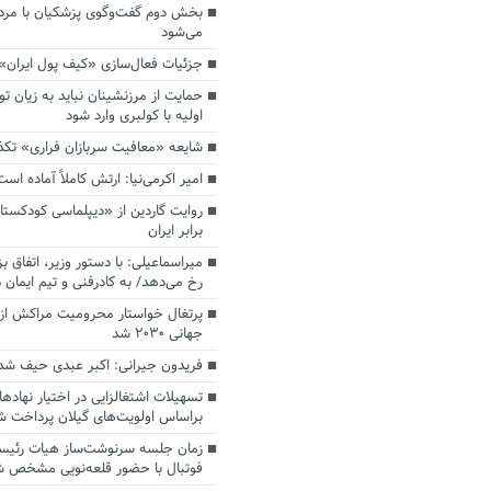
بخش دوم گفت‌وگوی پزشکیان با م
می‌شود
جزئیات فعال‌سازی «کیف پول ایران»
حمایت از مرزنشینان نباید به زیان تو
اولیه با کولبری وارد شود
شایعه «معافیت سربازان فراری» تک
امیر اکرمی‌نیا: ارتش کاملاً آماده است
روایت گاردین از «دیپلماسی کودکستا
برابر ایران
میراسماعیلی: با دستور وزیر، اتفاق ب
رخ می‌دهد/ به کادرفنی و تیم ایمان د
پرتغال خواستار محرومیت مراکش از 
جهانی ۲۰۳۰ شد
فریدون جیرانی: اکبر عبدی حیف شد
تسهیلات اشتغالزایی در اختیار نهادها
براساس اولویت‌های گیلان پرداخت ش
زمان جلسه سرنوشت‌ساز هیات رئیس
فوتبال با حضور قلعه‌نویی مشخص 