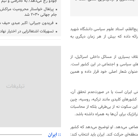
جودو رخ می‌دهد/ به کادرفنی و تیم ا
پرتغال خواستار محرومیت مراکش ا
جام جهانی ۲۰۳۰ شد
فریدون جیرانی: اکبر عبدی حیف 
‌القلم، استاد علوم سیاسی دانشگاه شهید
تسهیلات اشتغالزایی در اختیار نها
رائه داده که بیش از هر زمان دیگری به
باید براساس اولویت‌های گیلان پردا
زمان جلسه سرنوشت‌ساز هیات رئ
فدراسیون فوتبال با حضور قلعه‌نو
لاف بسیاری از مسائل داخلی اسرائیل، از
دفتر رهبر انقلاب: مطالب خارج از
‌های سیاسی و اجتماعی در این کشور است.
فاقد سندیت است
‌عنوان شعار اصلی خود قرار داده و همین
بقائی: فضای مذاکرات فنی و سیاسی
عمان درباره تنگه هرمز، مثبت است
رئیس سازمان جهاد کشاورزی استان
نی ایران است یا در صورت‌عدم تحقق آن،
گیلان نسبت به دریافت یارانه کود اقد
کشورهای کلیدی مانند ترکیه، روسیه، چین
پایان شهریورماه
 این سکوت نه از بی‌طرفی بلکه از محاسبات
تژیک برای آن‌ها به همراه داشته باشد.
ختصاص می‌دهد. او توضیح می‌دهد که کشور
:: ایران
طقه‌ای حرکت کند. ایران باید انتخاب کند: