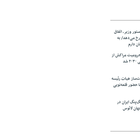
ستور وزیر، اتفاق
رخ می‌دهد/ به
ان دارم
حرومیت مراکش از
شد
‌ساز هیات رئیسه
ا حضور قلعه‌نویی
گ‌پنگ ایران در
هان لائوس