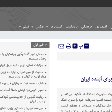
اقتصادی
فرهنگی
یادداشت
استان ها
عکس
فیلم
پ
10 خبر اول
بخش دوم گفت‌وگوی پزشکیان با 
پخش می‌شود
جزئیات فعال‌سازی «کیف پول ایران
حمایت از مرزنشینان نباید به زیان 
مواد اولیه با کولبری وارد شود
ای آینده ایران
شایعه «معافیت سربازان فراری» 
امیر اکرمی‌نیا: ارتش کاملاً آماده ا
رت مدیریت اختلاف‌ها تأکید می‌کند و
روایت گاردین از «دیپلماسی کودکس
وانسته اغلب منازعات خود را بدون جنگ
در برابر ایران
«فرآیندگرایی» می‌داند و معتقد است،
میراسماعیلی: با دستور وزیر، اتفاق 
نده‌نگری و آرمان‌گرایی متکی است تا