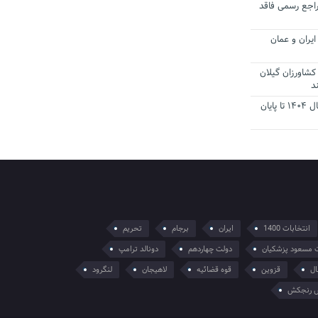
راجع رسمی فاقد
یران و عمان
کشاورزان گیلان
د
تمدید مهلت اظهارنامه‌های مالیاتی سال ۱۴۰۴ تا پایان
انتخابات 1400
ایران
برجام
تحریم
 مسعود پزشکیان
دولت چهاردهم
دونالد ترامپ
ال
قزوین
قوه قضائیه
لاهیجان
لنگرود
 رنجکش