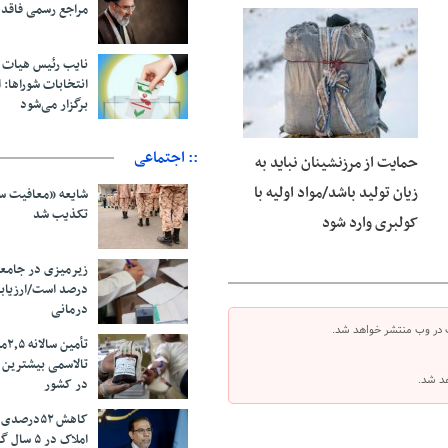
مراجع رسمی فاقد
06 آگوست 2026
نایب رئیس هیات 
انتخابات شوراها: ا
برگزار می‌شود
:: اجتماعی
حمایت از مرزنشینان نباید به
زیان تولید باشد/مواد اولیه با
شایعه «معافیت سر
تکذیب شد
کولبری وارد شود
درصد است/ارزیاب
درمانی
 در وب منتشر خواهد شد.
تأم
تالاسمی بیشترین
هد شد.
در کشور
کاهش ۵۲درص
املاک در ۵ سال گذشته