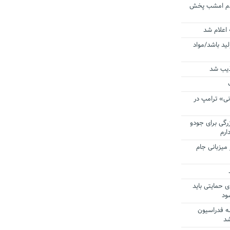
ردم امشب پخش
 اعلام شد
لید باشد/مواد
ذیب شد
نی» ترامپ در
زرگی برای جودو
ارم
میزبانی جام
ی حمایتی باید
ود
ه فدراسیون
شد