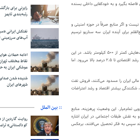
 فاصله بگیرد و به خودکفایی داخلی بسنده
رایزنی برای بازگشت
رتبه‌بندی تایمز
یست و اگر منابع صرفاً در حوزه امنیتی و
نفتکش ایرانی «سی
لم برای آینده ایران سه سناریو ترسیم
آب‌های سرزمینی ا
۱- توافق هسته‌ای محدود: ایران غنی‌سازی صفر درصد را بپذیرد و برد موشک‌هایش کمتر از ۵۰۰ کیلومتر باشد. در این
ادامه حملات هوای
صورت جنگ کاهش می‌یابد، بخشی از پول‌های بلوکه شده آزاد می‌شود و نرخ رشد اقتصادی تا ۲.۵ درصد بالا می‌رود. اما
نقاط مختلف تهران/
موشکی ایران به ح
شنیده شدن صدای 
 مالی ایران را مسدود می‌کنند، فروش نفت
شهرهای ایران
ه، شکنندگی بیشتر اقتصاد و رشد اعتراضات
:: بین الملل
ویی تمام‌عیار. این وضعیت پرهزینه، منابع
و به نقش طبقات اجتماعی در ایران اشاره
روایت گاردین از 
رسند سپس به فکر تحصیل می‌افتند، برعکس
کودکستانی» ترامپ 