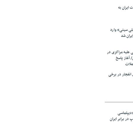
 ایران به
لی سیتی» وارد
یران شد
ی علیه مراکزی در
 آغاز پاسخ
ملات
انفجار در برخی
«دیپلماسی
در برابر ایران