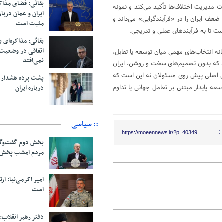
بقائی: فضای مذاک
 مدیریت اختلاف‌ها تأکید می‌کند و نمونه
ایران و عمان دربار
عف ایران را در «فرآیندگرایی» می‌داند و
مثبت است
ت تا به فرآیندهای عملی و تدریجی.
بقائی: مذاکره‌ای ب
اتفاقی در وضعیت 
ه انتخاب‌های مهمی میان توسعه یا تقابل،
نمی‌افتد
‌کند که بدون تصمیم‌های سخت و روشن، ایران
رسش اصلی پیش روی مسئولان نه این است که
پشت پرده هشدار ب
ه پایدار مبتنی بر تعامل جهانی یا تداوم
درباره ایران
:: سیاسی
:
https://moeennews.ir/?p=40349
بخش دوم گفت‌وگو
مردم امشب پخش 
امیر اکرمی‌نیا: ارت
است
دفتر رهبر انقلاب: