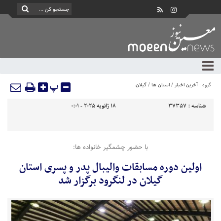
پ
گروه :
آخرین اخبار
/
استان ها
/
گیلان
شناسه :
37357
18 ژانویه 2025 - 0:01
با حضور چشمگیر خانواده ها:
اولین دوره مسابقات والیبال پدر و پسری استان
گیلان در لنگرود برگزار شد