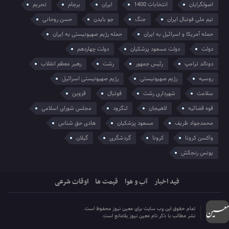
اصولگرایان
انتخابات 1400
ایران
برجام
تحریم
تیم ملی فوتبال ایران
جنگ
جو بایدن
حسن روحانی
حمله آمریکا و اسرائیل به ایران
حمله رژیم صهیونیستی به ایران
دولت
دولت مسعود پزشکیان
دولت چهاردهم
دونالد ترامپ
رئیس جمهور
رشت
رهبر معظم انقلاب
روسیه
رژیم صهیونیستی
رژیم صهیونیستی اسرائیل
سلامت
شهرداری رشت
فوتبال
قزوین
قوه قضائیه
لاهیجان
لنگرود
مجلس شورای اسلامی
محمدجواد ظریف
مسعود پزشکیان
هادی حق شناس
واکسن کرونا
کرونا
گردشگری
گیلان
یونس رنجکش
فید اخبار
آب و هوا
قیمت ها
اوقات شرعی
تمام حقوق این وب سایت برای معین نیوز محفوظ است.
نشر مطالب با ذکر نام معین نیوز بلامانع است.