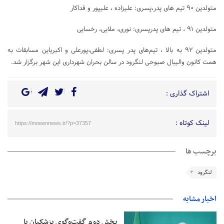
متولدین ۹۰ تیم های پدر،پسری: علیزاده ، علیپور و فداکار
متولدین ۹۱ ، تیم های پدرپسری: نوری، ملایی، رخسایی
متولدین ۹۲ به بالا ، تیم‌های پدر پسری: لطفی،پورعلی و اکبریاین مسابقات به
همت کانون والیبال صبوحی لنگرود در سالن بحران شهرداری این شهر برگزار شد.
اشتراک گذاری :
لینک کوتاه :
https://moeennews.ir/?p=37357
برچسب ها
لنگرود
اخبار مشابه
بخش دوم گفت‌وگوی پزشکیان با