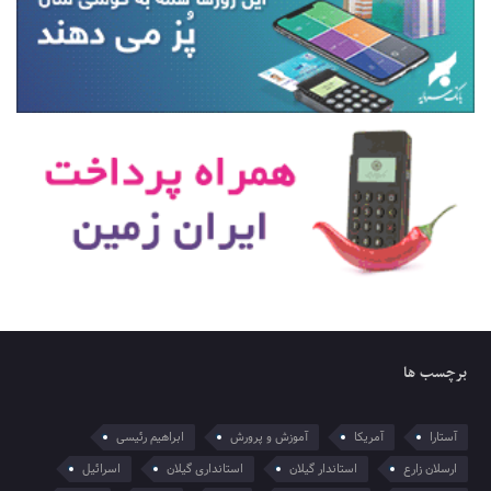
برچسب ها
آستارا
آمریکا
آموزش و پرورش
ابراهیم رئیسی
ارسلان زارع
استاندار گیلان
استانداری گیلان
اسرائیل