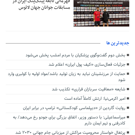
قهرمانی نابغه پینگ‌پنگ ایران در
مسابقات جوانان جهان لائوس
جديدترين ها
بخش دوم گفت‌وگوی پزشکیان با مردم امشب پخش می‌شود
جزئیات فعال‌سازی «کیف پول ایران» اعلام شد
حمایت از مرزنشینان نباید به زیان تولید باشد/مواد اولیه با کولبری وارد
شود
شایعه «معافیت سربازان فراری» تکذیب شد
امیر اکرمی‌نیا: ارتش کاملاً آماده است
روایت گاردین از «دیپلماسی کودکستانی» ترامپ در برابر ایران
میراسماعیلی: با دستور وزیر، اتفاق بزرگی برای جودو رخ می‌دهد/ به
کادرفنی و تیم ایمان دارم
پرتغال خواستار محرومیت مراکش از میزبانی جام جهانی ۲۰۳۰ شد