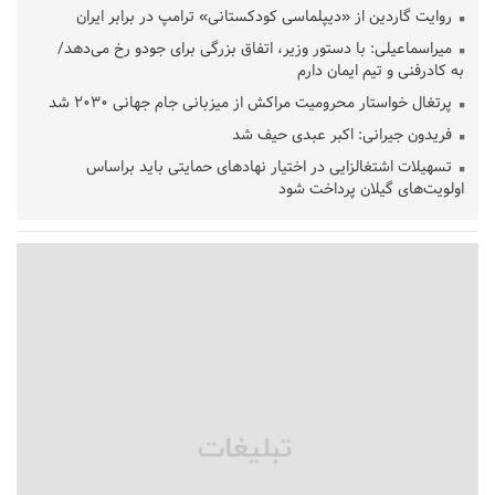
روایت گاردین از «دیپلماسی کودکستانی» ترامپ در برابر ایران
میراسماعیلی: با دستور وزیر، اتفاق بزرگی برای جودو رخ می‌دهد/
به کادرفنی و تیم ایمان دارم
پرتغال خواستار محرومیت مراکش از میزبانی جام جهانی ۲۰۳۰ شد
فریدون جیرانی: اکبر عبدی حیف شد
تسهیلات اشتغالزایی در اختیار نهادهای حمایتی باید براساس
اولویت‌های گیلان پرداخت شود
زمان جلسه سرنوشت‌ساز هیات رئیسه فدراسیون فوتبال با حضور
قلعه‌نویی مشخص شد
دفتر رهبر انقلاب: مطالب خارج از مراجع رسمی فاقد سندیت است
بقائی: فضای مذاکرات فنی و سیاسی ایران و عمان درباره تنگه هرمز،
مثبت است
رئیس سازمان جهاد کشاورزی استان: کشاورزان گیلان نسبت به
دریافت یارانه کود اقدام کنند
تمدید مهلت اظهارنامه‌های مالیاتی سال ۱۴۰۴ تا پایان شهریورماه