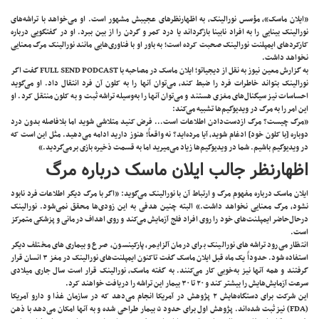
«ایلان ماسک»، مؤسس نورالینک، به اظهارنظرهای عجیبش مشهور است. او می‌خواهد با تراشه‌های
نورالینک بینایی را به افراد نابینا بازگرداند یا درد کمر و گردن را از بین ببرد. او در گفتگویی درباره
کارکردهای ایمپلنت نورالینک صحبت کرده است؛ به باور او با فناوری‌هایی مانند نورالینک مرگ معنایی
نخواهد داشت.
به گزارش معین نیوز به نقل از دیجیاتو؛ ایلان ماسک در مصاحبه با FULL SEND PODCAST گفت اگر
نورالینک بتواند خاطرات فرد را ضبط کند، می‌توان آنها را به کلون آن فرد انتقال داد. او می‌گوید
احساسات نیز سیگنال‌های مغزی هستند و می‌توان آنها را به‌وسیله تراشه ثبت و به کلون منتقل کرد. او
این امر را به مرگ در ویدیوگیم‌ها تشبیه می‌کند:
«مرگ چیست؟ مرگ ازدست‌دادن اطلاعات است… فرض کنید متلاشی شوید اما بلافاصله بدون درد
دوباره [با کلون خود] ادغام شوید، آیا مرده‌اید؟ نه واقعاً؛ هنوز دارید ادامه می‌دهید. مثل این است که
در ویدیوگیم باشیم. شما در ویدیوگیم‌ها زیاد می‌میرید اما به قسمت ذخیره‌ بازی برمی‌گردید.»
اظهارنظر جالب ایلان ماسک درباره مرگ
ایلان ماسک درباره مفهوم مرگ و ارتباط آن با نورالینک می‌گوید: «اگر با مرگ دیگر اطلاعات فرد نابود
نشود، مرگ معنایی نخواهد داشت.» البته چنین هدفی به این زودی‌ها محقق نمی‌شود. نورالینک
درحال‌حاضر ایمپلنت‌های خود را روی افراد فلج آزمایش می‌کند و روی اهداف درمانی و پزشکی متمرکز
است.
انتظار می‌رود تراشه‌های نورالینک برای درمان آلزایمر، پارکینسون، صرع و بیماری‌های مختلف دیگر
استفاده شود. حدوداً یک ماه قبل ایلان ماسک گفت تاکنون ایمپلنت‌های نورالینک در مغز ۳ انسان قرار
گرفتند و همه آنها نیز به‌خوبی کار می‌کنند. به گفته ماسک، نورالینک قرار است سال جاری میلادی
سرعت آزمایش‌هایش را بیشتر کند و ۲۰ تا ۳۰ بیمار این تراشه را دریافت خواهند کرد.
این شرکت برای دستگاه‌هایش ۲ پژوهش در آمریکا انجام می‌دهد که در سازمان غذا و دارو آمریکا
(FDA) نیز ثبت شده‌اند. پژوهش اول برای حدود ۵ بیمار طراحی شده و به آنها امکان می‌دهد با ذهن