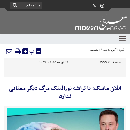
پ
گروه :
آخرین اخبار
/
اجتماعی
شناسه :
37767
12 فوریه 2025 - 10:28
ایلان ماسک: با تراشه نورالینک مرگ دیگر معنایی
ندارد