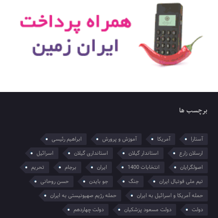
برچسب ها
آستارا
آمریکا
آموزش و پرورش
ابراهیم رئیسی
ارسلان زارع
استاندار گیلان
استانداری گیلان
اسرائیل
اصولگرایان
انتخابات 1400
ایران
برجام
تحریم
تیم ملی فوتبال ایران
جنگ
جو بایدن
حسن روحانی
حمله آمریکا و اسرائیل به ایران
حمله رژیم صهیونیستی به ایران
دولت
دولت مسعود پزشکیان
دولت چهاردهم