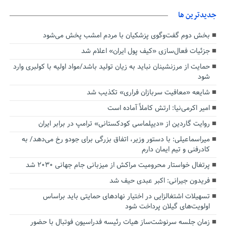
جديدترين ها
بخش دوم گفت‌وگوی پزشکیان با مردم امشب پخش می‌شود
جزئیات فعال‌سازی «کیف پول ایران» اعلام شد
حمایت از مرزنشینان نباید به زیان تولید باشد/مواد اولیه با کولبری وارد
شود
شایعه «معافیت سربازان فراری» تکذیب شد
امیر اکرمی‌نیا: ارتش کاملاً آماده است
روایت گاردین از «دیپلماسی کودکستانی» ترامپ در برابر ایران
میراسماعیلی: با دستور وزیر، اتفاق بزرگی برای جودو رخ می‌دهد/ به
کادرفنی و تیم ایمان دارم
پرتغال خواستار محرومیت مراکش از میزبانی جام جهانی ۲۰۳۰ شد
فریدون جیرانی: اکبر عبدی حیف شد
تسهیلات اشتغالزایی در اختیار نهادهای حمایتی باید براساس
اولویت‌های گیلان پرداخت شود
زمان جلسه سرنوشت‌ساز هیات رئیسه فدراسیون فوتبال با حضور