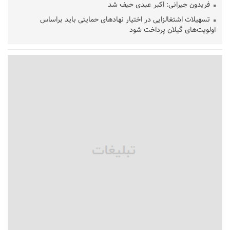
فریدون جیرانی: اکبر عبدی حیف شد
تسهیلات اشتغالزایی در اختیار نهادهای حمایتی باید براساس
اولویت‌های گیلان پرداخت شود
زمان جلسه سرنوشت‌ساز هیات رئیسه فدراسیون فوتبال با حضور
قلعه‌نویی مشخص شد
دفتر رهبر انقلاب: مطالب خارج از مراجع رسمی فاقد سندیت است
بقائی: فضای مذاکرات فنی و سیاسی ایران و عمان درباره تنگه هرمز،
مثبت است
رئیس سازمان جهاد کشاورزی استان: کشاورزان گیلان نسبت به
دریافت یارانه کود اقدام کنند
تمدید مهلت اظهارنامه‌های مالیاتی سال ۱۴۰۴ تا پایان شهریورماه