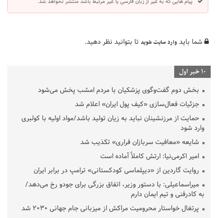
پیام هایی که به غیر از زبان فارسی یا غیر مرتبط باشد منتشر نخواهد شد.
شما باید
تا بتوانید نظر دهید.
وارد سایت شوید
10 خبر اول
بخش دوم گفت‌وگوی پزشکیان با مردم امشب پخش می‌شود
جزئیات فعال‌سازی «کیف پول ایران» اعلام شد
حمایت از مرزنشینان نباید به زیان تولید باشد/مواد اولیه با کولبری
وارد شود
شایعه «معافیت سربازان فراری» تکذیب شد
امیر اکرمی‌نیا: ارتش کاملاً آماده است
روایت گاردین از «دیپلماسی کودکستانی» ترامپ در برابر ایران
میراسماعیلی: با دستور وزیر، اتفاق بزرگی برای جودو رخ می‌دهد/
به کادرفنی و تیم ایمان دارم
پرتغال خواستار محرومیت مراکش از میزبانی جام جهانی ۲۰۳۰ شد