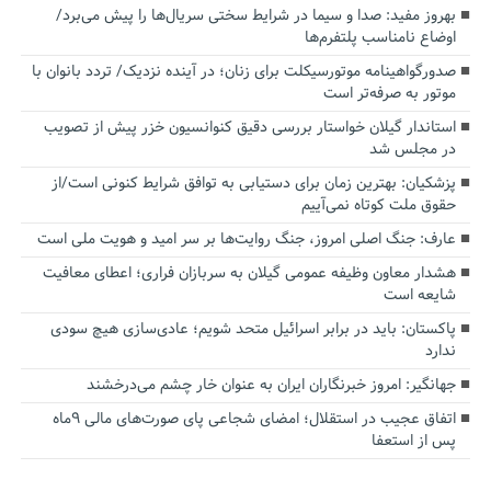
بهروز مفید: صدا و سیما در شرایط سختی سریال‌ها را پیش می‌برد/
اوضاع نامناسب پلتفرم‌ها
صدورگواهینامه موتورسیکلت برای زنان؛ در آینده نزدیک/ تردد بانوان با
موتور به‌ صرفه‌تر است
استاندار گیلان خواستار بررسی دقیق کنوانسیون خزر پیش از تصویب
در مجلس شد
پزشکیان‌: بهترین زمان برای دستیابی به توافق شرایط کنونی است/از
حقوق ملت کوتاه نمی‌آییم
عارف: جنگ اصلی امروز، جنگ روایت‌ها بر سر امید و هویت ملی است
هشدار معاون وظیفه عمومی گیلان به سربازان فراری؛ اعطای معافیت
شایعه است
پاکستان: باید در برابر اسرائیل متحد شویم؛ عادی‌سازی هیچ سودی
ندارد
جهانگیر: امروز خبرنگاران ایران به عنوان خار چشم می‌درخشند
اتفاق عجیب در استقلال؛ امضای شجاعی پای صورت‌های مالی ٩ماه
پس از استعفا