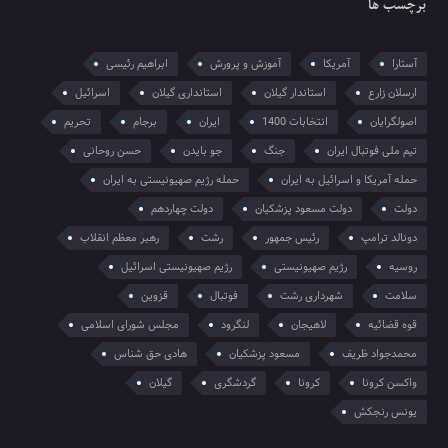
برچسب ها
آستارا
آمریکا
آموزش و پرورش
ابراهیم رئیسی
ارسلان زارع
استاندار گیلان
استانداری گیلان
اسرائیل
اصولگرایان
انتخابات 1400
ایران
برجام
تحریم
تیم ملی فوتبال ایران
جنگ
جو بایدن
حسن روحانی
حمله آمریکا و اسرائیل به ایران
حمله رژیم صهیونیستی به ایران
دولت
دولت مسعود پزشکیان
دولت چهاردهم
دونالد ترامپ
رئیس جمهور
رشت
رهبر معظم انقلاب
روسیه
رژیم صهیونیستی
رژیم صهیونیستی اسرائیل
سلامت
شهرداری رشت
فوتبال
قزوین
قوه قضائیه
لاهیجان
لنگرود
مجلس شورای اسلامی
محمدجواد ظریف
مسعود پزشکیان
هادی حق شناس
واکسن کرونا
کرونا
گردشگری
گیلان
یونس رنجکش