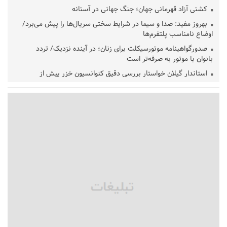
کشتی آزاد قهرمانی جهان؛ جنگ جهانی در آستانه
بهروز مفید: صدا و سیما در شرایط سختی سریال‌ها را پیش می‌برد/
اوضاع نامناسب پلتفرم‌ها
صدورگواهینامه موتورسیکلت برای زنان؛ در آینده نزدیک/ تردد
بانوان با موتور به‌ صرفه‌تر است
استاندار گیلان خواستار بررسی دقیق کنوانسیون خزر پیش از
تصویب در مجلس شد
پزشکیان‌: بهترین زمان برای دستیابی به توافق شرایط کنونی است/از
حقوق ملت کوتاه نمی‌آییم
عارف: جنگ اصلی امروز، جنگ روایت‌ها بر سر امید و هویت ملی
است
هشدار معاون وظیفه عمومی گیلان به سربازان فراری؛ اعطای
معافیت شایعه است
پاکستان: باید در برابر اسرائیل متحد شویم؛ عادی‌سازی هیچ سودی
ندارد
جهانگیر: امروز خبرنگاران ایران به عنوان خار چشم می‌درخشند
اتفاق عجیب در استقلال؛ امضای شجاعی پای صورت‌های مالی ٩ماه
پس از استعفا