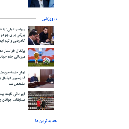
:: ورزشی
میراسماعیلی: با د
بزرگی برای جودو 
کادرفنی و تیم ایم
پرتغال خواستار م
میزبانی جام جهانی ۲۰۳۰ 
زمان جلسه سرنوشت
فدراسیون فوتبال ب
مشخص شد
قهرمانی نابغه پین
مسابقات جوانان ج
جديدترين ها