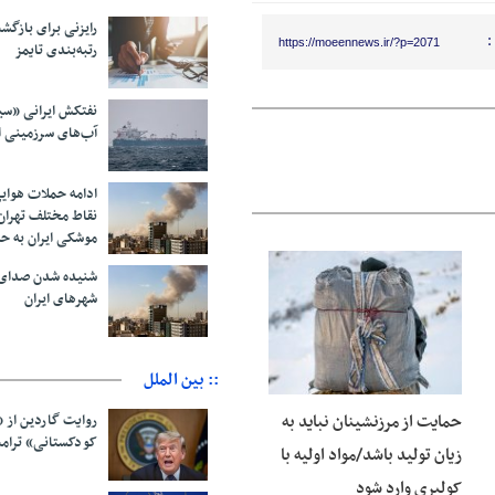
رایزنی برای بازگشت
:
https://moeennews.ir/?p=2071
رتبه‌بندی تایمز
نفتکش ایرانی «سی
آب‌های سرزمینی ا
ادامه حملات هوای
نقاط مختلف تهران/
موشکی ایران به ح
شنیده شدن صدای 
06 آگوست 2026
شهرهای ایران
:: بین الملل
حمایت از مرزنشینان نباید به
روایت گاردین از 
کودکستانی» ترامپ 
زیان تولید باشد/مواد اولیه با
کولبری وارد شود