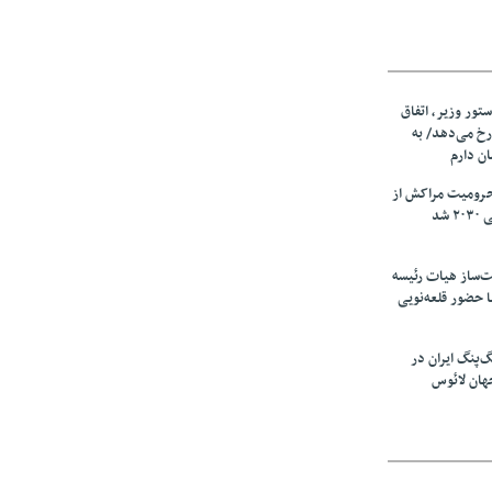
ستور وزیر، اتفاق
رخ می‌دهد/ به
ان دارم
حرومیت مراکش از
شد
‌ساز هیات رئیسه
ا حضور قلعه‌نویی
گ‌پنگ ایران در
هان لائوس