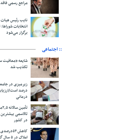
مراجع رسمی فاقد
نایب رئیس هیات 
انتخابات شوراها: ا
برگزار می‌شود
:: اجتماعی
شایعه «معافیت سر
تکذیب شد
درصد است/ارزیاب
درمانی
تأم
تالاسمی بیشترین
در کشور
کاهش ۵۲درص
املاک در ۵ سال گذشته