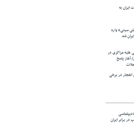
 ایران به
لی سیتی» وارد
یران شد
ی علیه مراکزی در
 آغاز پاسخ
ملات
انفجار در برخی
«دیپلماسی
در برابر ایران