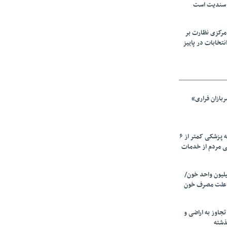
 سندیت است
مرکزی نظارت بر
نتخابات در پاییز
بازان فراری»
زیرمیزی در جامعه پزشکی کمتر از ۶
ی مردم از خدمات
ین سالانه ۲٫۵میلیون واحد خون/
 علت مصرف‌ خون
دی تجاوز به اراضی و