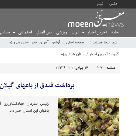
عکس
فیلم
خانه
آخرین اخبار
ایران
ورزشی
بین الملل
اجتماعی
سیاسی
شما اینجا هستید :
صفحه اصلی
آرشیو :
آخرین اخبار
,
استان ها
,
ویژه
گروه :
آخرین اخبار
/
استان ها
/
ویژه
شناسه :
2071
14 جولای 2020 - 23:36
برداشت فندق از باغهای گیلان 
رئیس سازمان جهادکشاورزی گیل
باغهای این استان خبر داد.