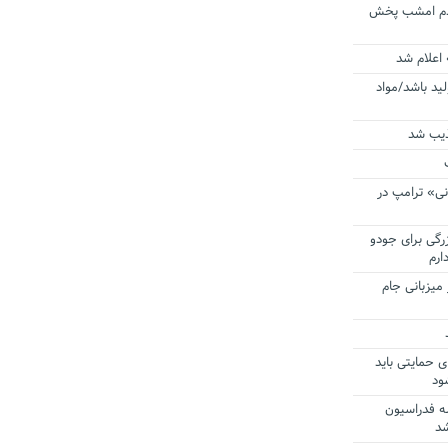
ردم امشب پخش
 اعلام شد
لید باشد/مواد
ذیب شد
نی» ترامپ در
زرگی برای جودو
ارم
میزبانی جام
ی حمایتی باید
ود
ه فدراسیون
شد