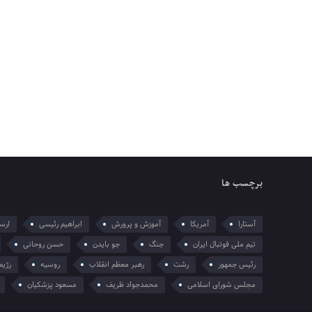
برچسب ها
آستارا
آمریکا
آموزش و پرورش
ابراهیم رئیسی
ارسل
تیم ملی فوتبال ایران
جنگ
جو بایدن
حسن روحانی
رئیس جمهور
رشت
رهبر معظم انقلاب
روسیه
رژیم
مجلس شورای اسلامی
محمدجواد ظریف
مسعود پزشکیان