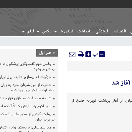
اقتصادی
فرهنگی
یادداشت
استان ها
عکس
فیلم
پ
10 خبر اول
بخش دوم گفت‌وگوی پزشکیان با 
پخش می‌شود
جزئیات فعال‌سازی «کیف پول ایران
آغاز شد
حمایت از مرزنشینان نباید به زیان 
مواد اولیه با کولبری وارد شود
شایعه «معافیت سربازان فراری» 
ان از آغاز برداشت نوبرانه فندق از
امیر اکرمی‌نیا: ارتش کاملاً آماده ا
روایت گاردین از «دیپلماسی کودکس
در برابر ایران
میراسماعیلی: با دستور وزیر، اتفاق 