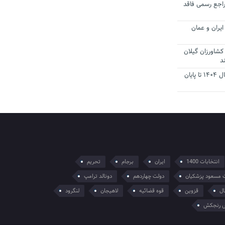
راجع رسمی فاقد
یران و عمان
کشاورزان گیلان
د
تمدید مهلت اظهارنامه‌های مالیاتی سال ۱۴۰۴ تا پایان
انتخابات 1400
ایران
برجام
تحریم
 مسعود پزشکیان
دولت چهاردهم
دونالد ترامپ
ال
قزوین
قوه قضائیه
لاهیجان
لنگرود
 رنجکش