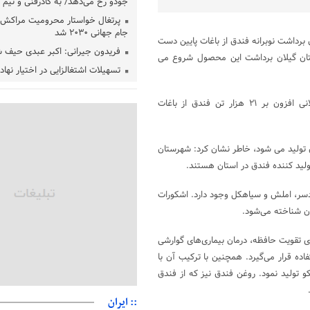
جودو رخ می‌دهد/ به کادرفنی و تیم ا
پرتغال خواستار محرومیت مراکش ا
جام جهانی ۲۰۳۰ شد
 برداشت نوبرانه فندق از باغات پایین‌ دست
فریدون جیرانی: اکبر عبدی حیف 
تان گیلان برداشت این محصول شروع می
تسهیلات اشتغالزایی در اختیار نها
باید براساس اولویت‌های گیلان پردا
زمان جلسه سرنوشت‌ساز هیات رئ
وی افزود : پیش بینی می شود در سال جاری ۵۹ هزار و ۵۰ خانوار گیلانی افزون بر ۲۱ هزار تن فندق از باغات
فدراسیون فوتبال با حضور قلعه‌نو
دفتر رهبر انقلاب: مطالب خارج از
فاقد سندیت است
ه ۸۵ درصد فندق ایران در گیلان تولید می‌ شود، خاطر نشان کرد: شهرستان
بقائی: فضای مذاکرات فنی و سیاسی
لید کننده فندق در استان هستند.
عمان درباره تنگه هرمز، مثبت است
ان‌های رودسر، املش و سیاهکل وجود دارد. اشکورات
رئیس سازمان جهاد کشاورزی استان
گیلان نسبت به دریافت یارانه کود اقد
ان شناخته می‌شود.
پایان شهریورماه
 تقویت حافظه، درمان بیماری‌های گوارشی
ه قرار می‌گیرد. همچنین با ترکیب آن با
 تولید نمود. روغن فندق نیز که از فندق
:: ایران