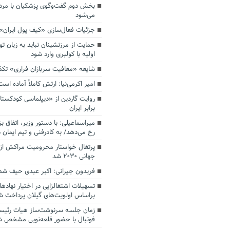
بخش دوم گفت‌وگوی پزشکیان با م
می‌شود
جزئیات فعال‌سازی «کیف پول ایران»
حمایت از مرزنشینان نباید به زیان تو
اولیه با کولبری وارد شود
شایعه «معافیت سربازان فراری» تک
امیر اکرمی‌نیا: ارتش کاملاً آماده است
روایت گاردین از «دیپلماسی کودکستا
برابر ایران
میراسماعیلی: با دستور وزیر، اتفاق ب
رخ می‌دهد/ به کادرفنی و تیم ایمان د
پرتغال خواستار محرومیت مراکش از 
جهانی ۲۰۳۰ شد
فریدون جیرانی: اکبر عبدی حیف شد
تسهیلات اشتغالزایی در اختیار نهادها
براساس اولویت‌های گیلان پرداخت ش
زمان جلسه سرنوشت‌ساز هیات رئیس
فوتبال با حضور قلعه‌نویی مشخص 