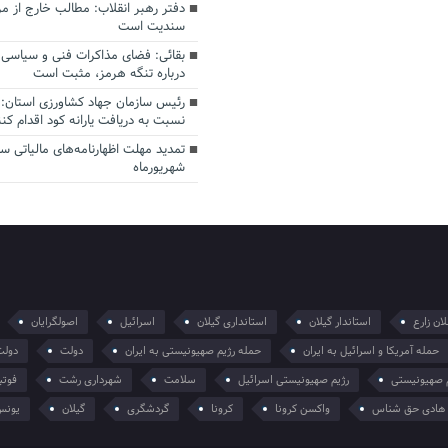
دفتر رهبر انقلاب: مطالب خارج از م
سندیت است
بقائی: فضای مذاکرات فنی و سیاسی ا
درباره تنگه هرمز، مثبت است
رئیس سازمان جهاد کشاورزی استان: 
نسبت به دریافت یارانه کود اقدام کنن
شهریورماه
ان زارع
استاندار گیلان
استانداری گیلان
اسرائیل
اصولگرایان
حمله آمریکا و اسرائیل به ایران
حمله رژیم صهیونیستی به ایران
دولت
دولت
 صهیونیستی
رژیم صهیونیستی اسرائیل
سلامت
شهرداری رشت
فوتب
هادی حق شناس
واکسن کرونا
کرونا
گردشگری
گیلان
یونس