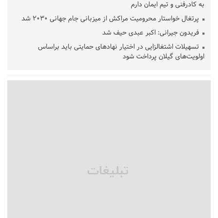
به کادرفنی و تیم ایمان دارم
پرتغال خواستار محرومیت مراکش از میزبانی جام جهانی ۲۰۳۰ شد
فریدون جیرانی: اکبر عبدی حیف شد
تسهیلات اشتغالزایی در اختیار نهادهای حمایتی باید براساس
اولویت‌های گیلان پرداخت شود
زمان جلسه سرنوشت‌ساز هیات رئیسه فدراسیون فوتبال با حضور
قلعه‌نویی مشخص شد
دفتر رهبر انقلاب: مطالب خارج از مراجع رسمی فاقد سندیت است
بقائی: فضای مذاکرات فنی و سیاسی ایران و عمان درباره تنگه هرمز،
مثبت است
رئیس سازمان جهاد کشاورزی استان: کشاورزان گیلان نسبت به
دریافت یارانه کود اقدام کنند
تمدید مهلت اظهارنامه‌های مالیاتی سال ۱۴۰۴ تا پایان شهریورماه