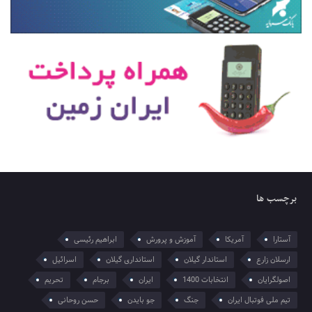
برچسب ها
آستارا
آمریکا
آموزش و پرورش
ابراهیم رئیسی
ارسلان زارع
استاندار گیلان
استانداری گیلان
اسرائیل
اصولگرایان
انتخابات 1400
ایران
برجام
تحریم
تیم ملی فوتبال ایران
جنگ
جو بایدن
حسن روحانی