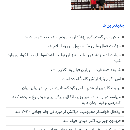
جديدترين ها
بخش دوم گفت‌وگوی پزشکیان با مردم امشب پخش می‌شود
جزئیات فعال‌سازی «کیف پول ایران» اعلام شد
حمایت از مرزنشینان نباید به زیان تولید باشد/مواد اولیه با کولبری وارد
شود
شایعه «معافیت سربازان فراری» تکذیب شد
امیر اکرمی‌نیا: ارتش کاملاً آماده است
روایت گاردین از «دیپلماسی کودکستانی» ترامپ در برابر ایران
میراسماعیلی: با دستور وزیر، اتفاق بزرگی برای جودو رخ می‌دهد/ به
کادرفنی و تیم ایمان دارم
پرتغال خواستار محرومیت مراکش از میزبانی جام جهانی ۲۰۳۰ شد
فریدون جیرانی: اکبر عبدی حیف شد
تسهیلات اشتغالزایی در اختیار نهادهای حمایتی باید براساس