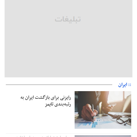
معافیت شایعه است
پاکستان: باید در برابر اسرائیل متحد شویم؛ عادی‌سازی هیچ سودی
ندارد
جهانگیر: امروز خبرنگاران ایران به عنوان خار چشم می‌درخشند
اتفاق عجیب در استقلال؛ امضای شجاعی پای صورت‌های مالی ٩ماه
پس از استعفا
:: ایران
رایزنی برای بازگشت ایران به
رتبه‌بندی تایمز