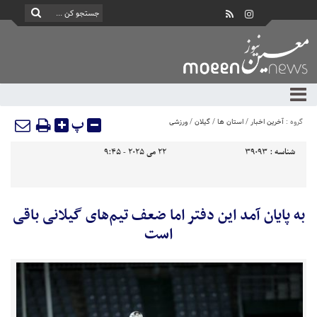
پ
گروه :
آخرین اخبار
/
استان ها
/
گیلان
/
ورزشی
شناسه :
39093
22 می 2025 - 9:45
به پایان آمد این دفتر اما ضعف تیم‌های گیلانی باقی
است