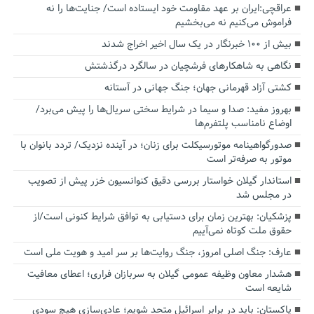
عراقچی:ایران بر عهد مقاومت خود ایستاده است/ جنایت‌ها را نه
فراموش می‌کنیم نه می‌بخشیم
بیش از ۱۰۰ خبرنگار در یک سال اخیر اخراج شدند
نگاهی به شاهکارهای فرشچیان در سالگرد درگذشتش
کشتی آزاد قهرمانی جهان؛ جنگ جهانی در آستانه
بهروز مفید: صدا و سیما در شرایط سختی سریال‌ها را پیش می‌برد/
اوضاع نامناسب پلتفرم‌ها
صدورگواهینامه موتورسیکلت برای زنان؛ در آینده نزدیک/ تردد بانوان با
موتور به‌ صرفه‌تر است
استاندار گیلان خواستار بررسی دقیق کنوانسیون خزر پیش از تصویب
در مجلس شد
پزشکیان‌: بهترین زمان برای دستیابی به توافق شرایط کنونی است/از
حقوق ملت کوتاه نمی‌آییم
عارف: جنگ اصلی امروز، جنگ روایت‌ها بر سر امید و هویت ملی است
هشدار معاون وظیفه عمومی گیلان به سربازان فراری؛ اعطای معافیت
شایعه است
پاکستان: باید در برابر اسرائیل متحد شویم؛ عادی‌سازی هیچ سودی