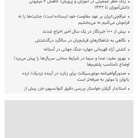
زنگ خطر جمعیتی در آموزش و پرورش؛ کاهش ۴ میلیونی
دانش‌آموزان تا ۱۴۳۲
عراقچی:ایران بر عهد مقاومت خود ایستاده است/ جنایت‌ها را نه
فراموش می‌کنیم نه می‌بخشیم
بیش از ۱۰۰ خبرنگار در یک سال اخیر اخراج شدند
نگاهی به شاهکارهای فرشچیان در سالگرد درگذشتش
کشتی آزاد قهرمانی جهان؛ جنگ جهانی در آستانه
بهروز مفید: صدا و سیما در شرایط سختی سریال‌ها را پیش می‌برد/
اوضاع نامناسب پلتفرم‌ها
صدورگواهینامه موتورسیکلت برای زنان؛ در آینده نزدیک/ تردد
بانوان با موتور به‌ صرفه‌تر است
استاندار گیلان خواستار بررسی دقیق کنوانسیون خزر پیش از
تصویب در مجلس شد
پزشکیان‌: بهترین زمان برای دستیابی به توافق شرایط کنونی است/از
حقوق ملت کوتاه نمی‌آییم
عارف: جنگ اصلی امروز، جنگ روایت‌ها بر سر امید و هویت ملی
است
هشدار معاون وظیفه عمومی گیلان به سربازان فراری؛ اعطای