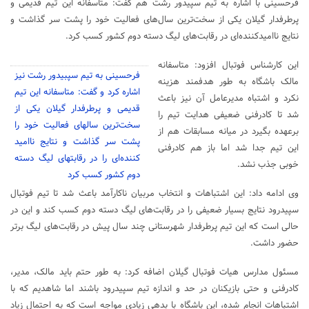
فرحسینی با اشاره به تیم سپیدور رشت هم گفت: متاسفانه این تیم قدیمی و
پرطرفدار گیلان یکی از سخت‌ترین سال‌های فعالیت خود را پشت سر گذاشت و
نتایج ناامیدکننده‌ای در رقابت‌های لیگ دسته دوم کشور کسب کرد.
این کارشناس فوتبال افزود: متاسفانه
فرحسینی به تیم سپبیدور رشت نیز
مالک باشگاه به طور هدفمند هزینه
اشاره کرد و گفت: متاسفانه این تیم
نکرد و اشتباه مدیرعامل آن نیز باعث
قدیمی و پرطرفدار گیلان یکی از
شد تا کادرفنی ضعیفی هدایت تیم را
سخت‌ترین سالهای فعالیت خود را
برعهده بگیرد در میانه مسابقات هم از
پشت سر گذاشت و نتایج ناامید
این تیم جدا شد اما باز هم کادرفنی
کننده‌ای را در رقابتهای لیگ دسته
خوبی جذب نشد.
دوم کشور کسب کرد
وی ادامه داد: این اشتباهات و انتخاب مربیان ناکارآمد باعث شد تا تیم فوتبال
سپیدرود نتایج بسیار ضعیفی را در رقابت‌های لیگ دسته دوم کسب کند و این در
حالی است که این تیم پرطرفدار شهرستانی چند سال پیش در رقابت‌های لیگ برتر
حضور داشت.
مسئول مدارس هیات فوتبال گیلان اضافه کرد: به طور حتم باید مالک، مدیر،
کادرفنی و حتی بازیکنان در حد و اندازه تیم سپیدرود باشند اما شاهدیم که با
اشتباهات انجام شده، این باشگاه با بدهی زیادی مواجه است که به احتمال زیاد