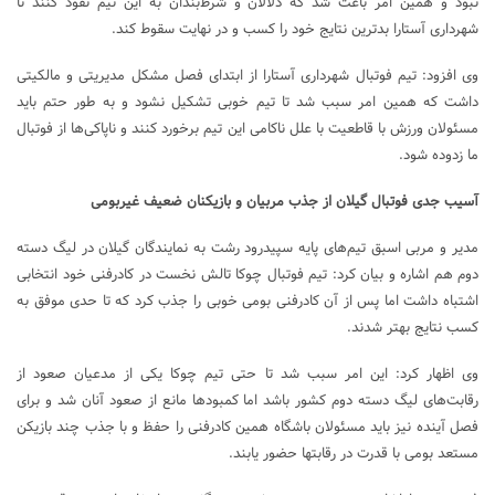
نبود و همین امر باعث شد که دلالان و شرط‌بندان به این تیم نفوذ کنند تا
شهرداری آستارا بدترین نتایج خود را کسب و در نهایت سقوط کند.
وی افزود: تیم فوتبال شهرداری آستارا از ابتدای فصل مشکل مدیریتی و مالکیتی
داشت که همین امر سبب شد تا تیم خوبی تشکیل نشود و به طور حتم باید
مسئولان ورزش با قاطعیت با علل ناکامی این تیم برخورد کنند و ناپاکی‌ها از فوتبال
ما زدوده شود.
آسیب جدی فوتبال گیلان از جذب مربیان و بازیکنان ضعیف غیربومی
مدیر و مربی اسبق تیم‌های پایه سپیدرود رشت به نمایندگان گیلان در لیگ دسته
دوم هم اشاره و بیان کرد: تیم فوتبال چوکا تالش نخست در کادرفنی خود انتخابی
اشتباه داشت اما پس از آن کادرفنی بومی خوبی را جذب کرد که تا حدی موفق به
کسب نتایج بهتر شدند.
وی اظهار کرد: این امر سبب شد تا حتی تیم چوکا یکی از مدعیان صعود از
رقابت‌های لیگ دسته دوم کشور باشد اما کمبودها مانع از صعود آنان شد و برای
فصل آینده نیز باید مسئولان باشگاه همین کادرفنی را حفظ و با جذب چند بازیکن
مستعد بومی با قدرت در رقابتها حضور یابند.