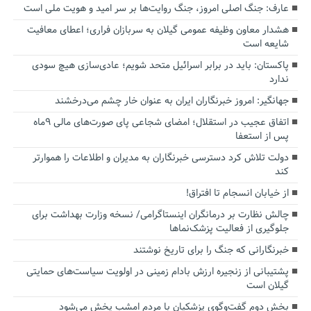
عارف: جنگ اصلی امروز، جنگ روایت‌ها بر سر امید و هویت ملی است
هشدار معاون وظیفه عمومی گیلان به سربازان فراری؛ اعطای معافیت
شایعه است
پاکستان: باید در برابر اسرائیل متحد شویم؛ عادی‌سازی هیچ سودی
ندارد
جهانگیر: امروز خبرنگاران ایران به عنوان خار چشم می‌درخشند
اتفاق عجیب در استقلال؛ امضای شجاعی پای صورت‌های مالی ٩ماه
پس از استعفا
دولت تلاش کرد دسترسی خبرنگاران به مدیران و اطلاعات را هموارتر
کند
از خیابان انسجام تا افتراق!
چالش نظارت بر درمانگران اینستاگرامی/ نسخه وزارت بهداشت برای
جلوگیری از فعالیت پزشک‌نماها
خبرنگارانی که جنگ را برای تاریخ نوشتند
پشتیبانی از زنجیره ارزش بادام زمینی در اولویت سیاست‌های حمایتی
گیلان است
بخش دوم گفت‌وگوی پزشکیان با مردم امشب پخش می‌شود