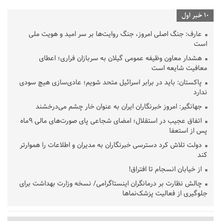
10 خبر اول
عارف: جنگ اصلی امروز، جنگ روایت‌ها بر سر امید و هویت ملی
است
هشدار معاون وظیفه عمومی گیلان به سربازان فراری؛ اعطای
معافیت شایعه است
پاکستان: باید در برابر اسرائیل متحد شویم؛ عادی‌سازی هیچ سودی
ندارد
جهانگیر: امروز خبرنگاران ایران به عنوان خار چشم می‌درخشند
اتفاق عجیب در استقلال؛ امضای شجاعی پای صورت‌های مالی ٩ماه
پس از استعفا
دولت تلاش کرد دسترسی خبرنگاران به مدیران و اطلاعات را هموارتر
کند
از خیابان انسجام تا افتراق!
چالش نظارت بر درمانگران اینستاگرامی/ نسخه وزارت بهداشت برای
جلوگیری از فعالیت پزشک‌نماها
خبرنگارانی که جنگ را برای تاریخ نوشتند