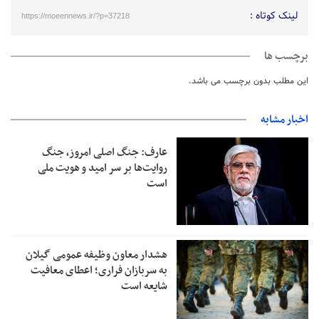
لینک کوتاه :
https://moeennews.ir/?p=37218
برچسب ها
این مطلب بدون برچسب می باشد.
اخبار مشابه
عارف: جنگ اصلی امروز، جنگ
روایت‌ها بر سر امید و هویت ملی
است
هشدار معاون وظیفه عمومی گیلان
به سربازان فراری؛ اعطای معافیت
شایعه است