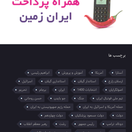
برچسب ها
آستارا
آمریکا
آموزش و پرورش
ابراهیم رئیسی
ارسلان زارع
استاندار گیلان
استانداری گیلان
اسرائیل
اصولگرایان
انتخابات 1400
ایران
برجام
تحریم
تیم ملی فوتبال ایران
جنگ
جو بایدن
حسن روحانی
حمله آمریکا و اسرائیل به ایران
حمله رژیم صهیونیستی به ایران
دولت
دولت مسعود پزشکیان
دولت چهاردهم
دونالد ترامپ
رئیس جمهور
رشت
رهبر معظم انقلاب