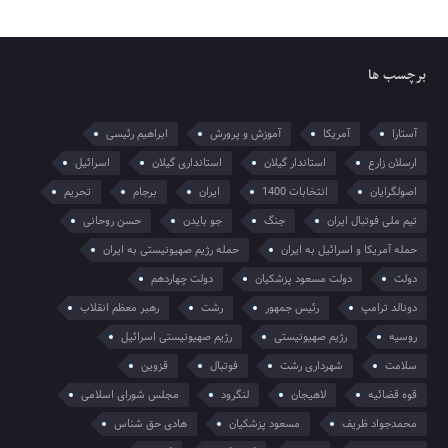
برچسب ها
آستارا
آمریکا
آموزش و پرورش
ابراهیم رئیسی
ارسلان زارع
استاندار گیلان
استانداری گیلان
اسرائیل
اصولگرایان
انتخابات 1400
ایران
برجام
تحریم
تیم ملی فوتبال ایران
جنگ
جو بایدن
حسن روحانی
حمله آمریکا و اسرائیل به ایران
حمله رژیم صهیونیستی به ایران
دولت
دولت مسعود پزشکیان
دولت چهاردهم
دونالد ترامپ
رئیس جمهور
رشت
رهبر معظم انقلاب
روسیه
رژیم صهیونیستی
رژیم صهیونیستی اسرائیل
سلامت
شهرداری رشت
فوتبال
قزوین
قوه قضائیه
لاهیجان
لنگرود
مجلس شورای اسلامی
محمدجواد ظریف
مسعود پزشکیان
هادی حق شناس