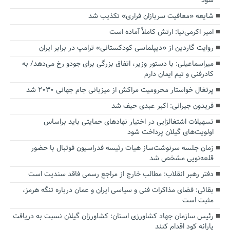
شود
شایعه «معافیت سربازان فراری» تکذیب شد
امیر اکرمی‌نیا: ارتش کاملاً آماده است
روایت گاردین از «دیپلماسی کودکستانی» ترامپ در برابر ایران
میراسماعیلی: با دستور وزیر، اتفاق بزرگی برای جودو رخ می‌دهد/ به
کادرفنی و تیم ایمان دارم
پرتغال خواستار محرومیت مراکش از میزبانی جام جهانی ۲۰۳۰ شد
فریدون جیرانی: اکبر عبدی حیف شد
تسهیلات اشتغالزایی در اختیار نهادهای حمایتی باید براساس
اولویت‌های گیلان پرداخت شود
زمان جلسه سرنوشت‌ساز هیات رئیسه فدراسیون فوتبال با حضور
قلعه‌نویی مشخص شد
دفتر رهبر انقلاب: مطالب خارج از مراجع رسمی فاقد سندیت است
بقائی: فضای مذاکرات فنی و سیاسی ایران و عمان درباره تنگه هرمز،
مثبت است
رئیس سازمان جهاد کشاورزی استان: کشاورزان گیلان نسبت به دریافت
یارانه کود اقدام کنند