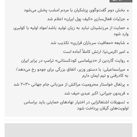
بخش دوم گفت‌وگوی پزشکیان با مردم امشب پخش می‌شود
جزئیات فعال‌سازی «کیف پول ایران» اعلام شد
حمایت از مرزنشینان نباید به زیان تولید باشد/مواد اولیه با کولبری
وارد شود
شایعه «معافیت سربازان فراری» تکذیب شد
امیر اکرمی‌نیا: ارتش کاملاً آماده است
روایت گاردین از «دیپلماسی کودکستانی» ترامپ در برابر ایران
میراسماعیلی: با دستور وزیر، اتفاق بزرگی برای جودو رخ می‌دهد/
به کادرفنی و تیم ایمان دارم
پرتغال خواستار محرومیت مراکش از میزبانی جام جهانی ۲۰۳۰ شد
فریدون جیرانی: اکبر عبدی حیف شد
تسهیلات اشتغالزایی در اختیار نهادهای حمایتی باید براساس
اولویت‌های گیلان پرداخت شود
زمان جلسه سرنوشت‌ساز هیات رئیسه فدراسیون فوتبال با حضور
قلعه‌نویی مشخص شد
دفتر رهبر انقلاب: مطالب خارج از مراجع رسمی فاقد سندیت است