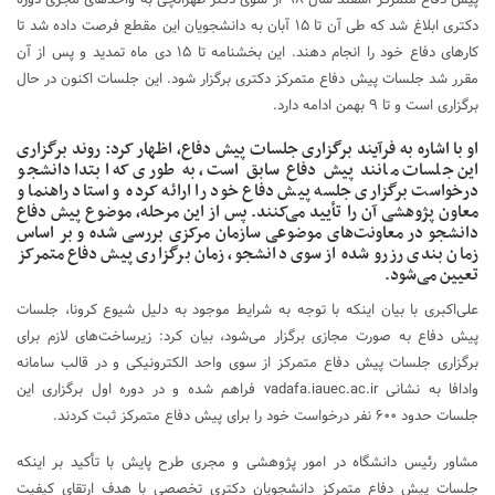
دکتری ابلاغ شد که طی آن تا ۱۵ آبان به دانشجویان این مقطع فرصت داده شد تا
کار‌های دفاع خود را انجام دهند. این بخشنامه تا ۱۵ دی ماه تمدید و پس از آن
مقرر شد جلسات پیش دفاع متمرکز دکتری برگزار شود. این جلسات اکنون در حال
برگزاری است و تا ۹ بهمن ادامه دارد.
او با اشاره به فرآیند برگزاری جلسات پیش دفاع، اظهار کرد: روند برگزاری
این جلسات مانند پیش دفاع سابق است، به طوری که ابتدا دانشجو
درخواست برگزاری جلسه پیش دفاع خود را ارائه کرده و استاد راهنما و
معاون پژوهشی آن را تأیید می‌کنند. پس از این مرحله، موضوع پیش دفاع
دانشجو در معاونت‌های موضوعی سازمان مرکزی بررسی شده و بر اساس
زمان بندی رزرو شده از سوی دانشجو، زمان برگزاری پیش دفاع متمرکز
تعیین می‌شود.
علی‌اکبری با بیان اینکه با توجه به شرایط موجود به دلیل شیوع کرونا، جلسات
پیش دفاع به صورت مجازی برگزار می‌شود، بیان کرد: زیرساخت‌های لازم برای
برگزاری جلسات پیش دفاع متمرکز از سوی واحد الکترونیکی و در قالب سامانه
وادافا به نشانی vadafa.iauec.ac.ir فراهم شده و در دوره اول برگزاری این
جلسات حدود ۶۰۰ نفر درخواست خود را برای پیش دفاع متمرکز ثبت کردند.
مشاور رئیس دانشگاه در امور پژوهشی و مجری طرح پایش با تأکید بر اینکه
جلسات پیش دفاع متمرکز دانشجویان دکتری تخصصی با هدف ارتقای کیفیت