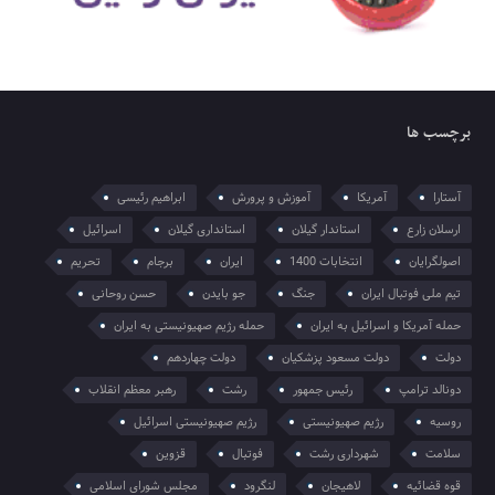
برچسب ها
آستارا
آمریکا
آموزش و پرورش
ابراهیم رئیسی
ارسلان زارع
استاندار گیلان
استانداری گیلان
اسرائیل
اصولگرایان
انتخابات 1400
ایران
برجام
تحریم
تیم ملی فوتبال ایران
جنگ
جو بایدن
حسن روحانی
حمله آمریکا و اسرائیل به ایران
حمله رژیم صهیونیستی به ایران
دولت
دولت مسعود پزشکیان
دولت چهاردهم
دونالد ترامپ
رئیس جمهور
رشت
رهبر معظم انقلاب
روسیه
رژیم صهیونیستی
رژیم صهیونیستی اسرائیل
سلامت
شهرداری رشت
فوتبال
قزوین
قوه قضائیه
لاهیجان
لنگرود
مجلس شورای اسلامی