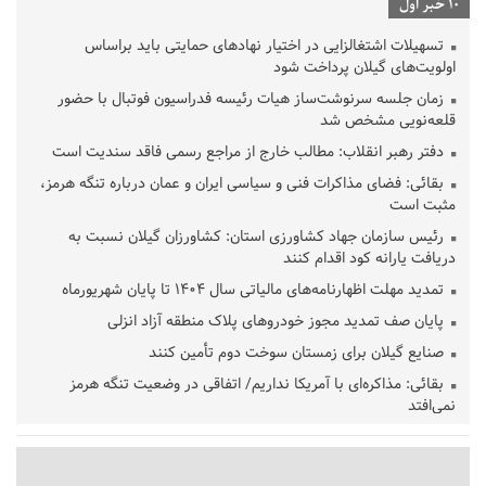
10 خبر اول
تسهیلات اشتغالزایی در اختیار نهادهای حمایتی باید براساس
اولویت‌های گیلان پرداخت شود
زمان جلسه سرنوشت‌ساز هیات رئیسه فدراسیون فوتبال با حضور
قلعه‌نویی مشخص شد
دفتر رهبر انقلاب: مطالب خارج از مراجع رسمی فاقد سندیت است
بقائی: فضای مذاکرات فنی و سیاسی ایران و عمان درباره تنگه هرمز،
مثبت است
رئیس سازمان جهاد کشاورزی استان: کشاورزان گیلان نسبت به
دریافت یارانه کود اقدام کنند
تمدید مهلت اظهارنامه‌های مالیاتی سال ۱۴۰۴ تا پایان شهریورماه
پایان صف تمدید مجوز خودروهای پلاک منطقه آزاد انزلی
صنایع گیلان برای زمستان سوخت دوم تأمین کنند
بقائی: مذاکره‌ای با آمریکا نداریم/ اتفاقی در وضعیت تنگه هرمز
نمی‌افتد
بانک مرکزی: تعهدات ارزی منقضی شده رسیدگی می شوند
نایب رئیس هیات مرکزی نظارت بر انتخابات شوراها: انتخابات در