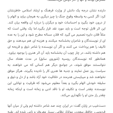
دارنده نشان درجه یک دانش از وزارت فرهنگ و ارشاد اسلامی خاطرنشان
کرد: اگر کسی به واسطه وقوع جنگ یا چیز دیگری به هیجان بیاید و الهام را
از درون خود بگیرد و احساسات خود و دیگران را درباره آن واقعه بیان کند.
این اثر قابل توجه است و باید مورد نقد قرار بگیرد.اما یک وقتی است که
مثلاً فلان دایره تصمیم می گیرد که فلان مساله مطرح شود و این را به عده
ای از نویسندگان و شاعران بخشنامه میکنند و هزینه ای هم میدهند و حق
تالیف را هم پرداخت می کنند و اگر آن نویسنده یا شاعر ذوق و قریحه ای
هم داشته باشد، در چار چوب آن بخشنامه باید آن اثر هنری را بوجود بیاورد.
همانطور که نویسندگان روسیه (شوروی سابق) در مدت هفتاد سال
نتوانستند موفق شوند، در جوامع دیگر هم کسانی که می خواهند به
سیاست روز عمل نمایند و جنبه ها هنری کار را نادیده بگیرند، هرگز موفق
نخواهند شد و میبایستی هنرمند در خلاقیت خود آزاد باشد و از دل و ذوق و
سلیقه خودش الهام بگیرد و بعداً معلوم می‌شود که ظرفیت و توانایی این
نویسنده چقدر است و تکلیف او با ناقد ادبی و زمانه است و اینکه زمانه
چقدر راز متن او را نگهداری می‌کند.
دست‌غیب در پایان گفت: در ایران چند صد شاعر داشته ایم ولی از میان آنها
فردوسی، حافظ، سعدی، مولانا، نظامی بسیار معروف و نامی شده اند. بقیه