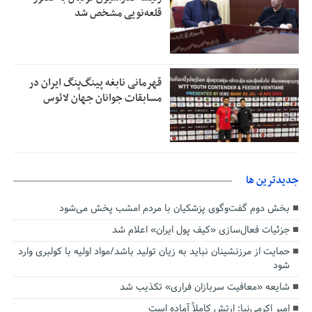
قلعه‌نویی مشخص شد
قهرمانی نابغه پینگ‌پنگ ایران در
مسابقات جوانان جهان لائوس
جديدترين ها
بخش دوم گفت‌وگوی پزشکیان با مردم امشب پخش می‌شود
جزئیات فعال‌سازی «کیف پول ایران» اعلام شد
حمایت از مرزنشینان نباید به زیان تولید باشد/مواد اولیه با کولبری وارد
شود
شایعه «معافیت سربازان فراری» تکذیب شد
امیر اکرمی‌نیا: ارتش کاملاً آماده است