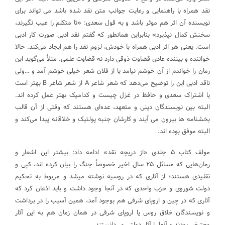
نقد همراه با راهنمایی و رعایت جوانب متن نقد شده باشد می تواند برای
نویسنده آن اثر هم موثر باشد و به قول سعدی: «تا متکلم را عیب نگیرند،
سخنش کمال نپذیرد» بنابراین همانطور که گفتم نقد ادبی صورت کار ادبی
است. یعنی هر اثر ادبی همراه با خودش، لزوم نقد را هم ایجاد می‌کند. حالا
خواننده و بیننده عادی قضاوت ذوقی دارد نه قضاوت علمی. مثلاً می‌گوید این
رمان را خواندم از آن خوشم نیامد یا از فلان شعر خیلی خوشم آمد و …ولی
ناقد ادبی این را توضیح می‌دهد که شعر شاعر A از شعر شاعر B بهتر است
یا اشتراک سعدی و حافظ در غزل چیست و کدامیک بهتر عمل کرده اند.
البته بین نویسندگان دینی و متعهد، عده‌ای هستند که وقتی از آن قالب
بخشنامه ها بیرون می آیند و کارشان جنبه پولتیک و خلاقانه پیدا می‌کند و
البته موفق بوده اند.
مولف کتاب ۵ جلدی «از دریچه نقد» ادامه داد: بیشتر این اشعار و
رمان‌هایی که مسائل ۲۵ سال اخیر خصوصاً جنگ را بیان کرده اند، کپی و
تقلیدی هستند؛ از آثاری که در روسیه نوشته میشد و مربوط به تحکیم
دولت شوروی و حزب واحدی که در آنجا وجود داشت و باید اذعان کرد که
آثاری که در چین و اروپای شرقی هم بوجود آمد، همین آسیب را در برداشت
و نویسندگان خلاق روس یا اروپای شرقی در همان زمان هم به این آثار
معترض بودند و آنها را آثار دولتی می‌دانستند.