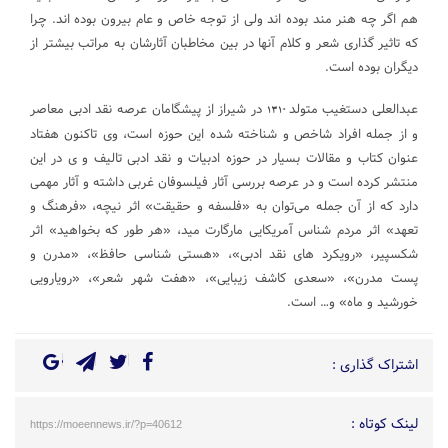
هم اگر چه هنر مند بوده اند ولی از توجه خاص و عام بیرون بوده اند. چرا
که تاثیر گذاری شعر و کلام آنها در بین مخاطبان آثارشان به مراتب بیشتر از
دیگران بوده است.
عبدالعلی دستغیب متولد
در شیراز از پیشگامان عرصه نقد ادبی معاصر
۱۳۱۰
و از جمله افراد شاخص و شناخته شده این حوزه است، وی تاکنون هفتاد
عنوان کتاب و مقالات بسیار در حوزه ادبیات و نقد ادبی تالیف و ی در این
منتشر کرده است و در عرصه بررسی آثار فیلسوفان غربی داشته و آثار مهمی
دارد که از آن جمله می‌توان به «فلسفه و حقیقت» اثر نیچه، «فرهنگ و
تعهد» اثر مردم شناس آمریکایی مارگارت مید، «هر طور که بخواهید» اثر
شکسپیر، «رویکرد های نقد ادبی»، «هستی شناسی حافظ»، «مدرن و
پست مدرن»، «سعدی کاشف زیبایی»، «هفت شهر شعر»، «رویارویی
خورشید و ماه» و… است.
اشتراک گذاری :
لینک کوتاه :
https://moeennews.ir/?p=40612