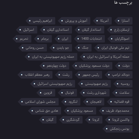
برچسب ها
آستارا
آمریکا
آموزش و پرورش
ابراهیم رئیسی
ارسلان زارع
استاندار گیلان
استانداری گیلان
اسرائیل
اصولگرایان
انتخابات 1400
ایران
برجام
تحریم
تیم ملی فوتبال ایران
جنگ
جو بایدن
حسن روحانی
حمله آمریکا و اسرائیل به ایران
حمله رژیم صهیونیستی به ایران
دولت
دولت مسعود پزشکیان
دولت چهاردهم
دونالد ترامپ
رئیس جمهور
رشت
رهبر معظم انقلاب
روسیه
رژیم صهیونیستی
رژیم صهیونیستی اسرائیل
سلامت
شهرداری رشت
فوتبال
قزوین
قوه قضائیه
لاهیجان
لنگرود
مجلس شورای اسلامی
محمدجواد ظریف
مسعود پزشکیان
هادی حق شناس
واکسن کرونا
کرونا
گردشگری
گیلان
یونس رنجکش