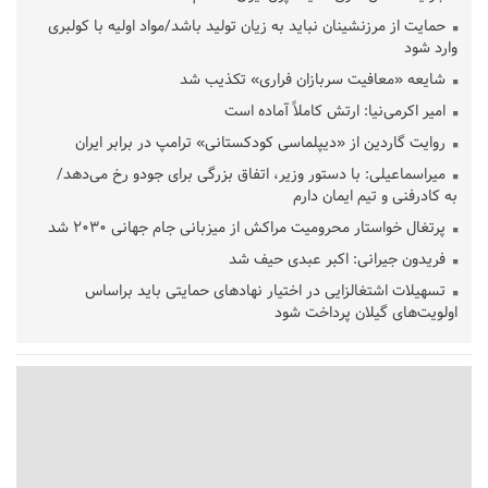
حمایت از مرزنشینان نباید به زیان تولید باشد/مواد اولیه با کولبری
وارد شود
شایعه «معافیت سربازان فراری» تکذیب شد
امیر اکرمی‌نیا: ارتش کاملاً آماده است
روایت گاردین از «دیپلماسی کودکستانی» ترامپ در برابر ایران
میراسماعیلی: با دستور وزیر، اتفاق بزرگی برای جودو رخ می‌دهد/
به کادرفنی و تیم ایمان دارم
پرتغال خواستار محرومیت مراکش از میزبانی جام جهانی ۲۰۳۰ شد
فریدون جیرانی: اکبر عبدی حیف شد
تسهیلات اشتغالزایی در اختیار نهادهای حمایتی باید براساس
اولویت‌های گیلان پرداخت شود
زمان جلسه سرنوشت‌ساز هیات رئیسه فدراسیون فوتبال با حضور
قلعه‌نویی مشخص شد
دفتر رهبر انقلاب: مطالب خارج از مراجع رسمی فاقد سندیت است
بقائی: فضای مذاکرات فنی و سیاسی ایران و عمان درباره تنگه هرمز،
مثبت است
رئیس سازمان جهاد کشاورزی استان: کشاورزان گیلان نسبت به