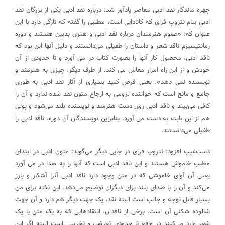
چهره ماندگار نقد ادبی معاصر یادآور شد: درباره نقد ادبی یکی از بزرگان نقد
ادبی بنام نتروپ فرای که کانادایی است، مطلبی را گفته که تازگی دارد با این
عنوان که: «عموم هنرمندان درباره نقد ادبی و هنری بدبین هستند و دوره
رمانتیسیزم ناقد شعر و داستان را طفیلی می‌دانستند و دلیل آنها این بود که
ناقد ادبی، محصول کار آنها را بصورت کتاب در می آورد و تا حدودی از آن
خودش و از این راه امرار معاش می کند. از طرف دیگر، چیزی به هنرمند و
نویسنده نمی دهد». یعنی فرض کنید بسیاری از آثار نقد ادبی به طوری
جامع و مانع است که خواننده لزومی به ارجاع متون نقد شده ندارد و آن را
کافی می‌بیند و ناقد ادبی روی دست هنرمند و نویسنده بلند می‌شود و پولی
هم از این بابت به دست می آورد. بنابراین نویسندگان آن دوره، ناقد ادبی را
طفیلی می‌دانستند.
دست‌غیب افزود: نتروپ فرای در جایی دیگر می‌گوید: متون ادبی در ابتدای
مطلب خاموش هستند و این ناقد ادبی است که آنها را به صدا در می آورد
یعنی آن آوای خاموشی که در متن وجود دارد ناقد ادبی آنرا آشکار و بارز
می‌کند و آن را با صدای بلند برای دیگران توضیح می‌دهد. این نکته برای من
بسیار قابل توجه و جالب است البته نقد، یک جهت دیگر هم دارد و آن جهت
شالوده شکنی آن است. برخی از ناقدان، انتقادهایی که به یک متن یا یک
شعر وارد می‌کنند در واقع تا حدودی تعرضی و تخریبی است البته اگر این