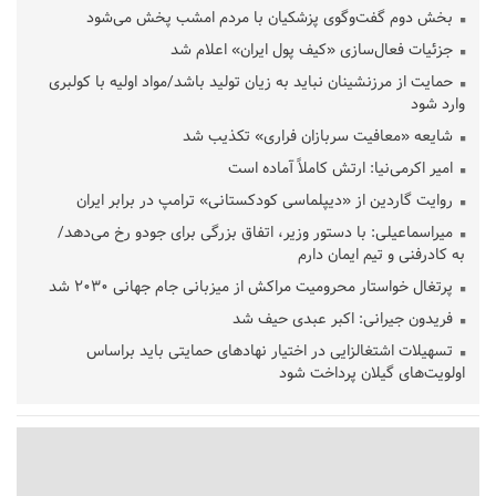
بخش دوم گفت‌وگوی پزشکیان با مردم امشب پخش می‌شود
جزئیات فعال‌سازی «کیف پول ایران» اعلام شد
حمایت از مرزنشینان نباید به زیان تولید باشد/مواد اولیه با کولبری
وارد شود
شایعه «معافیت سربازان فراری» تکذیب شد
امیر اکرمی‌نیا: ارتش کاملاً آماده است
روایت گاردین از «دیپلماسی کودکستانی» ترامپ در برابر ایران
میراسماعیلی: با دستور وزیر، اتفاق بزرگی برای جودو رخ می‌دهد/
به کادرفنی و تیم ایمان دارم
پرتغال خواستار محرومیت مراکش از میزبانی جام جهانی ۲۰۳۰ شد
فریدون جیرانی: اکبر عبدی حیف شد
تسهیلات اشتغالزایی در اختیار نهادهای حمایتی باید براساس
اولویت‌های گیلان پرداخت شود
زمان جلسه سرنوشت‌ساز هیات رئیسه فدراسیون فوتبال با حضور
قلعه‌نویی مشخص شد
دفتر رهبر انقلاب: مطالب خارج از مراجع رسمی فاقد سندیت است
بقائی: فضای مذاکرات فنی و سیاسی ایران و عمان درباره تنگه هرمز،