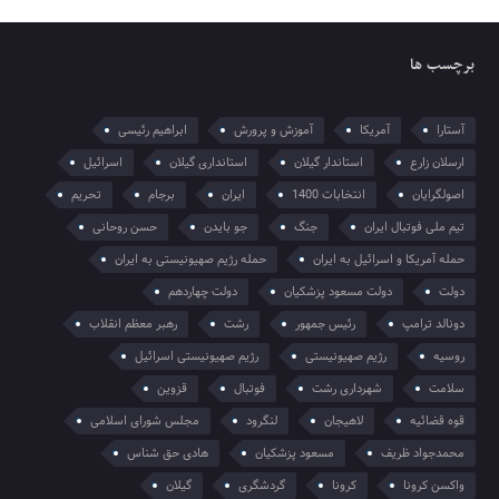
برچسب ها
آستارا
آمریکا
آموزش و پرورش
ابراهیم رئیسی
ارسلان زارع
استاندار گیلان
استانداری گیلان
اسرائیل
اصولگرایان
انتخابات 1400
ایران
برجام
تحریم
تیم ملی فوتبال ایران
جنگ
جو بایدن
حسن روحانی
حمله آمریکا و اسرائیل به ایران
حمله رژیم صهیونیستی به ایران
دولت
دولت مسعود پزشکیان
دولت چهاردهم
دونالد ترامپ
رئیس جمهور
رشت
رهبر معظم انقلاب
روسیه
رژیم صهیونیستی
رژیم صهیونیستی اسرائیل
سلامت
شهرداری رشت
فوتبال
قزوین
قوه قضائیه
لاهیجان
لنگرود
مجلس شورای اسلامی
محمدجواد ظریف
مسعود پزشکیان
هادی حق شناس
واکسن کرونا
کرونا
گردشگری
گیلان