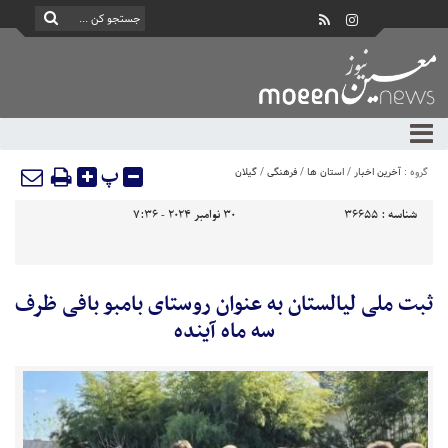
پ
گروه :
آخرین اخبار
/
استان ها
/
فرهنگی
/
گیلان
شناسه :
36655
30 نوامبر 2024 - 7:36
ثبت ملی لیالستان به عنوان روستای بامبو بافی ظرف
سه ماه آینده