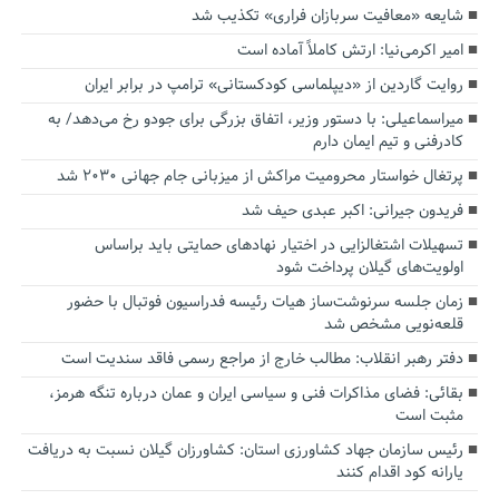
شایعه «معافیت سربازان فراری» تکذیب شد
امیر اکرمی‌نیا: ارتش کاملاً آماده است
روایت گاردین از «دیپلماسی کودکستانی» ترامپ در برابر ایران
میراسماعیلی: با دستور وزیر، اتفاق بزرگی برای جودو رخ می‌دهد/ به
کادرفنی و تیم ایمان دارم
پرتغال خواستار محرومیت مراکش از میزبانی جام جهانی ۲۰۳۰ شد
فریدون جیرانی: اکبر عبدی حیف شد
تسهیلات اشتغالزایی در اختیار نهادهای حمایتی باید براساس
اولویت‌های گیلان پرداخت شود
زمان جلسه سرنوشت‌ساز هیات رئیسه فدراسیون فوتبال با حضور
قلعه‌نویی مشخص شد
دفتر رهبر انقلاب: مطالب خارج از مراجع رسمی فاقد سندیت است
بقائی: فضای مذاکرات فنی و سیاسی ایران و عمان درباره تنگه هرمز،
مثبت است
رئیس سازمان جهاد کشاورزی استان: کشاورزان گیلان نسبت به دریافت
یارانه کود اقدام کنند