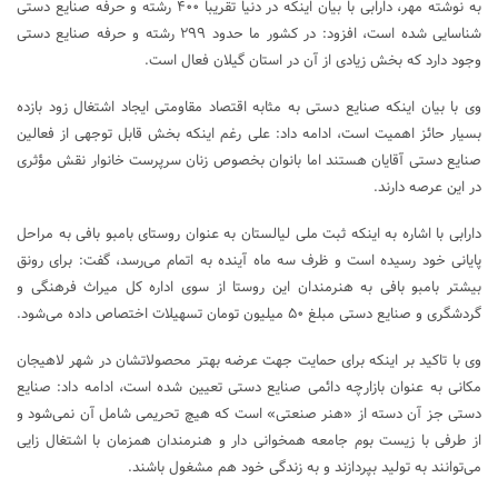
به نوشته مهر، دارابی با بیان اینکه در دنیا تقریباً ۴۰۰ رشته و حرفه صنایع دستی
شناسایی شده است، افزود: در کشور ما حدود ۲۹۹ رشته و حرفه صنایع دستی
وجود دارد که بخش زیادی از آن در استان گیلان فعال است.
وی با بیان اینکه صنایع دستی به مثابه اقتصاد مقاومتی ایجاد اشتغال زود بازده
بسیار حائز اهمیت است، ادامه داد: علی رغم اینکه بخش قابل توجهی از فعالین
صنایع دستی آقایان هستند اما بانوان بخصوص زنان سرپرست خانوار نقش مؤثری
در این عرصه دارند.
دارابی با اشاره به اینکه ثبت ملی لیالستان به عنوان روستای بامبو بافی به مراحل
پایانی خود رسیده است و ظرف سه ماه آینده به اتمام می‌رسد، گفت: برای رونق
بیشتر بامبو بافی به هنرمندان این روستا از سوی اداره کل میراث فرهنگی و
گردشگری و صنایع دستی مبلغ ۵۰ میلیون تومان تسهیلات اختصاص داده می‌شود.
وی با تاکید بر اینکه برای حمایت جهت عرضه بهتر محصولاتشان در شهر لاهیجان
مکانی به عنوان بازارچه دائمی صنایع دستی تعیین شده است، ادامه داد: صنایع
دستی جز آن دسته از «هنر صنعتی» است که هیچ تحریمی شامل آن نمی‌شود و
از طرفی با زیست بوم جامعه همخوانی دار و هنرمندان همزمان با اشتغال زایی
می‌توانند به تولید بپردازند و به زندگی خود هم مشغول باشند.