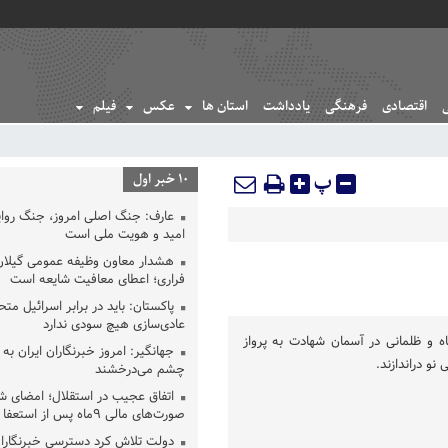
اقتصادی
فرهنگی
یادداشت
استان ها
عکس
فیلم
پ
10 خبر اول
عارف: جنگ اصلی امروز، جنگ روای
امید و هویت ملی است
هشدار معاون وظیفه عمومی گیلان 
فراری؛ اعطای معافیت شایعه است
پاکستان: باید در برابر اسرائیل مت
عادی‌سازی هیچ سودی ندارد
 و ظلمانی در آسمان شهادت به پرواز
جهانگیر: امروز خبرنگاران ایران به 
نو دراندازند.
چشم می‌درخشند
اتفاق عجیب در استقلال؛ امضای ش
صورت‌های مالی ٩ماه پس از استعفا
دولت تلاش کرد دسترسی خبرنگاران