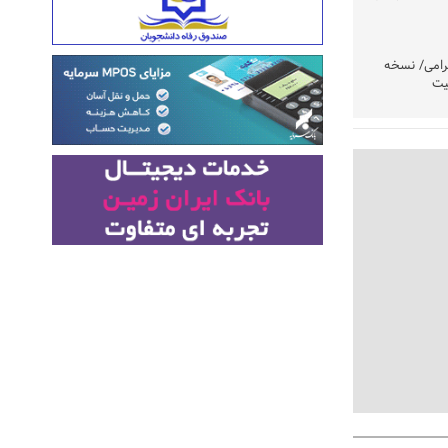
رامی/ نسخه
یت
وشتند
نی در اولویت
مردم امشب
» اعلام شد
تولید باشد/
تکذیب شد
ست