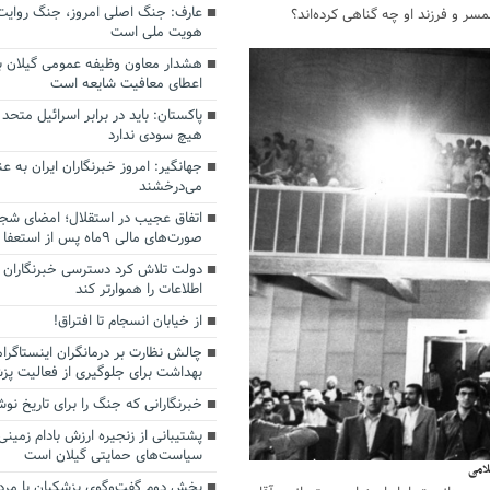
عارف: جنگ اصلی امروز، جنگ روایت‌ه
مسر و فرزند او چه گناهی کرده‌اند؟
هویت ملی است
هشدار معاون وظیفه عمومی گیلان به
اعطای معافیت شایعه است
پاکستان: باید در برابر اسرائیل متحد
هیچ سودی ندارد
جهانگیر: امروز خبرنگاران ایران به 
می‌درخشند
اتفاق عجیب در استقلال؛ امضای شجا
صورت‌های مالی ٩ماه پس از استعفا
دولت تلاش کرد دسترسی خبرنگاران ب
اطلاعات را هموارتر کند
از خیابان انسجام تا افتراق!
چالش نظارت بر درمانگران اینستاگرا
بهداشت برای جلوگیری از فعالیت پزش
خبرنگارانی که جنگ را برای تاریخ نوش
پشتیبانی از زنجیره ارزش بادام زمینی
سیاست‌های حمایتی گیلان است
لامی
بخش دوم گفت‌وگوی پزشکیان با م