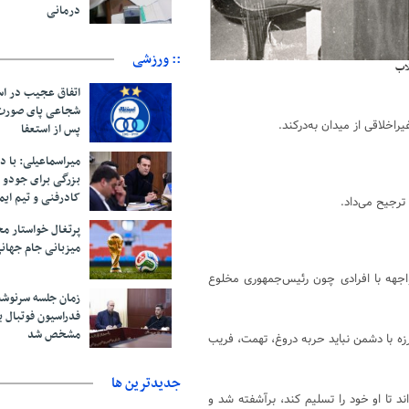
درمانی
:: ورزشی
لاب
اتفاق عجیب در اس
اخلاقی از میدان به‌درکند.
پس از استعفا
میراسماعیلی: با د
بزرگی برای جودو 
کادرفنی و تیم ایم
ترجیح می‌داد.
پرتغال خواستار م
میزبانی جام جهانی ۲۰۳۰ 
واجهه با افرادی چون رئیس‌جمهوری مخلوع
زمان جلسه سرنوشت
فدراسیون فوتبال ب
مشخص شد
زه با دشمن نباید حربه دروغ، تهمت، فریب
جديدترين ها
د تا او خود را تسلیم کند، برآشفته شد و