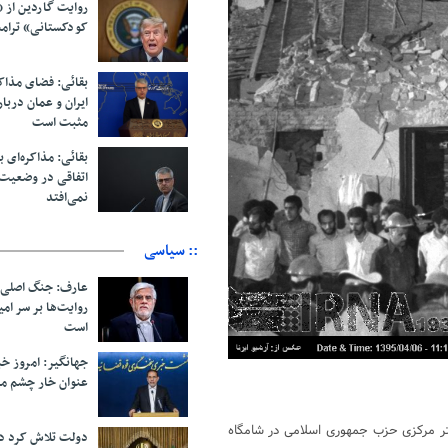
روایت گاردین از 
کودکستانی» ترامپ 
بقائی: فضای مذاک
ایران و عمان دربار
مثبت است
بقائی: مذاکره‌ای ب
اتفاقی در وضعیت 
نمی‌افتد
:: سیاسی
عارف: جنگ اصلی 
روایت‌ها بر سر ام
است
جهانگیر: امروز خبر
عنوان خار چشم م
تر مرکزی حزب جمهوری اسلامی در شامگاه
دولت تلاش کرد د