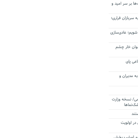
ا بر سر امید و
 سربازان فراری؛
 شویم؛ عادی‌سازی
عنوان خار چشم
عی پای
ه مدیران و
می/ نسخه وزارت
ک‌نماها
تند
 در اولویت
ردم امشب پخش