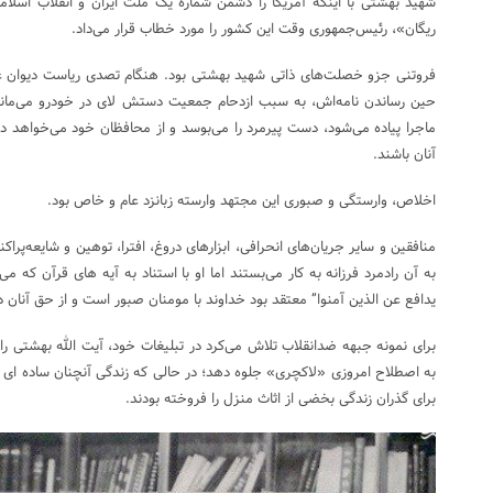
شهید بهشتی با اینکه آمریکا را دشمن شماره یک ملت ایران و انقلاب اسلامی
ریگان»، رئیس‌جمهوری وقت این کشور را مورد خطاب قرار می‌داد.
فروتنی جزو خصلت‌های ذاتی شهید بهشتی بود. هنگام تصدی ریاست دیوان ع
حین رساندن نامه‌اش، به سبب ازدحام جمعیت دستش لای در خودرو می‌ماند.
ماجرا پیاده می‌شود، دست پیرمرد را می‌بوسد و از محافظان خود می‌خواهد د
آنان باشند.
اخلاص، وارستگی و صبوری این مجتهد وارسته زبانزد عام و خاص بود.
منافقین و سایر جریان‌های انحرافی، ابزارهای دروغ، افترا، توهین و شایعه‌پر
به آن رادمرد فرزانه به کار می‌بستند اما او با استناد به آیه های قرآن که می
یدافع عن الذین آمنوا” معتقد بود خداوند با مومنان صبور است و از حق آنان د
برای نمونه جبهه ضدانقلاب تلاش می‌کرد در تبلیغات خود، آیت الله بهشتی را 
به اصطلاح امروزی «لاکچری» جلوه دهد؛ در حالی که زندگی آنچنان ساده ای
برای گذران زندگی بخضی از اثاث منزل را فروخته بودند.