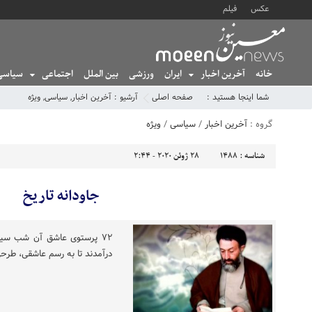
عکس
فیلم
خانه
آخرین اخبار
ایران
ورزشی
بین الملل
اجتماعی
سیاسی
شما اینجا هستید :
صفحه اصلی
آرشیو :
آخرین اخبار
,
سیاسی
,
ویژه
گروه :
آخرین اخبار
/
سیاسی
/
ویژه
شناسه :
1488
28 ژوئن 2020 - 2:44
جاودانه تاریخ
۷۲ پرستوی عاشق آن شب سیاه
درآمدند تا به رسم عاشقی، طرحی 