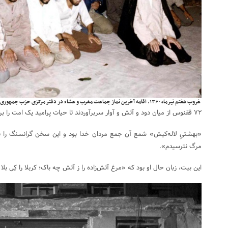
غروب هفتم تیرماه ۱۳۶۰. اقامه آخرین نماز جماعت مغرب و عشاء در دفتر مرکزی حزب جمهوری اسلامی
۷۲ ققنوس از میان دود و آتش و آوار سربرآوردند تا حیات پرامید یک امت را برای همیشه بیمه کنند.
«بهشتیِ لاله‌کیش» شمع آن جمع مردان خدا بود و این سخن گرانسنگ را با 
مرگ نترسیدم».
این بیت، زبان حال او بود که «مرغ آتش‌زاده را ز آتش چه باک؛ کربلا را کِی بلا