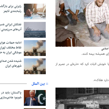
رایزنی برای بازگشت
رتبه‌بندی تایمز
نفتکش ایرانی «سی
آب‌های سرزمینی ا
ادامه حملات هوای
نقاط مختلف تهران/
موشکی ایران به ح
شنیده شدن صدای 
خونش اثبات کرد که «ذره‌ای در عمرم از
شهرهای ایران
 دارد هلاک».
:: بین الملل
پاکستان: باید در ب
شویم؛ عادی‌سازی 