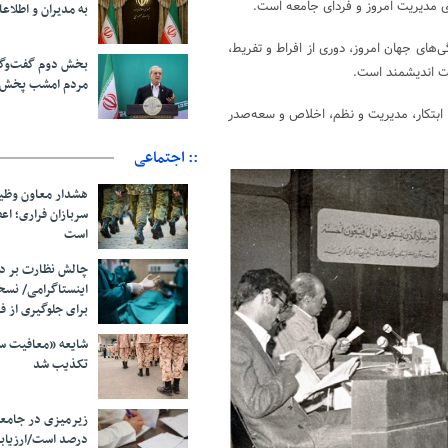
به مدیران و اطلاعا
ای جهان امروز، دوری از افراط و تفریط،
بخش دوم گفت‌وگو
یت اندیشمند است.
مردم امشب پخش 
ابتکار، مدیریت و نظم، اخلاص و سعه‌صدر
:: اجتماعی
هشدار معاون وظیف
سربازان فراری؛ ا
است
چالش نظارت بر در
اینستاگرامی/ نس
برای جلوگیری از ف
شایعه «معافیت سر
تکذیب شد
درصد است/ارزیاب