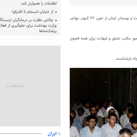
اطلاعات را هموارتر کند
از خیابان انسجام تا افتراق!
انگار همین دیروز بود که «سرچشمه شهادت» جای «سرچشمه تهران» را گرفت و بوستان ایمان از خون ۷۲ کبوتر مهاجر
چالش نظارت بر درمانگران اینستاگ
وزارت بهداشت برای جلوگیری از فعال
پزشک‌نماها
درس‌آموز مکتب عشق و شهادت برای همه فصول
خبرنگارانی که جنگ را برای تاریخ ن
پشتیبانی از زنجیره ارزش بادام زمی
سیاست‌های حمایتی گیلان است
چاه بازشناسند.
بخش دوم گفت‌وگوی پزشکیان با 
پخش می‌شود
جزئیات فعال‌سازی «کیف پول ایران
حمایت از مرزنشینان نباید به زیان 
مواد اولیه با کولبری وارد شود
شایعه «معافیت سربازان فراری» 
امیر اکرمی‌نیا: ارتش کاملاً آماده ا
:: ایران