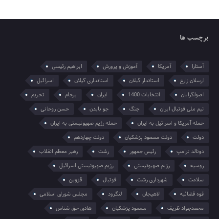
برچسب ها
آستارا
آمریکا
آموزش و پرورش
ابراهیم رئیسی
ارسلان زارع
استاندار گیلان
استانداری گیلان
اسرائیل
اصولگرایان
انتخابات 1400
ایران
برجام
تحریم
تیم ملی فوتبال ایران
جنگ
جو بایدن
حسن روحانی
حمله آمریکا و اسرائیل به ایران
حمله رژیم صهیونیستی به ایران
دولت
دولت مسعود پزشکیان
دولت چهاردهم
دونالد ترامپ
رئیس جمهور
رشت
رهبر معظم انقلاب
روسیه
رژیم صهیونیستی
رژیم صهیونیستی اسرائیل
سلامت
شهرداری رشت
فوتبال
قزوین
قوه قضائیه
لاهیجان
لنگرود
مجلس شورای اسلامی
محمدجواد ظریف
مسعود پزشکیان
هادی حق شناس