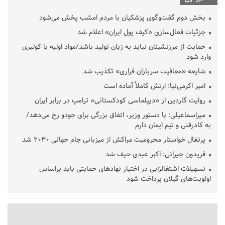
بخش دوم گفت‌وگوی پزشکیان با مردم امشب پخش می‌شود
جزئیات فعال‌سازی «کیف پول ایران» اعلام شد
حمایت از مرزنشینان نباید به زیان تولید باشد/مواد اولیه با کولبری
وارد شود
شایعه «معافیت سربازان فراری» تکذیب شد
امیر اکرمی‌نیا: ارتش کاملاً آماده است
روایت گاردین از «دیپلماسی کودکستانی» ترامپ در برابر ایران
میراسماعیلی: با دستور وزیر، اتفاق بزرگی برای جودو رخ می‌دهد/
به کادرفنی و تیم ایمان دارم
پرتغال خواستار محرومیت مراکش از میزبانی جام جهانی ۲۰۳۰ شد
فریدون جیرانی: اکبر عبدی حیف شد
تسهیلات اشتغالزایی در اختیار نهادهای حمایتی باید براساس
اولویت‌های گیلان پرداخت شود
زمان جلسه سرنوشت‌ساز هیات رئیسه فدراسیون فوتبال با حضور
قلعه‌نویی مشخص شد
دفتر رهبر انقلاب: مطالب خارج از مراجع رسمی فاقد سندیت است