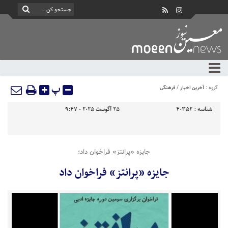
پ
گروه :
آخرین اخبار
/
فرهنگی
شناسه :
40352
25 آگوست 2025 - 9:47
جایزه «پرانتز» فراخوان داد؛
جایزه «پرانتز» فراخوان داد