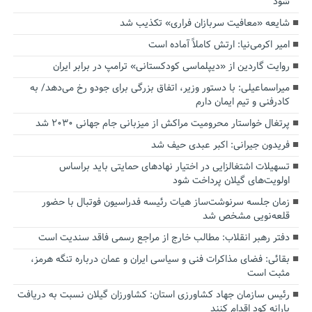
شود
شایعه «معافیت سربازان فراری» تکذیب شد
امیر اکرمی‌نیا: ارتش کاملاً آماده است
روایت گاردین از «دیپلماسی کودکستانی» ترامپ در برابر ایران
میراسماعیلی: با دستور وزیر، اتفاق بزرگی برای جودو رخ می‌دهد/ به
کادرفنی و تیم ایمان دارم
پرتغال خواستار محرومیت مراکش از میزبانی جام جهانی ۲۰۳۰ شد
فریدون جیرانی: اکبر عبدی حیف شد
تسهیلات اشتغالزایی در اختیار نهادهای حمایتی باید براساس
اولویت‌های گیلان پرداخت شود
زمان جلسه سرنوشت‌ساز هیات رئیسه فدراسیون فوتبال با حضور
قلعه‌نویی مشخص شد
دفتر رهبر انقلاب: مطالب خارج از مراجع رسمی فاقد سندیت است
بقائی: فضای مذاکرات فنی و سیاسی ایران و عمان درباره تنگه هرمز،
مثبت است
رئیس سازمان جهاد کشاورزی استان: کشاورزان گیلان نسبت به دریافت
یارانه کود اقدام کنند