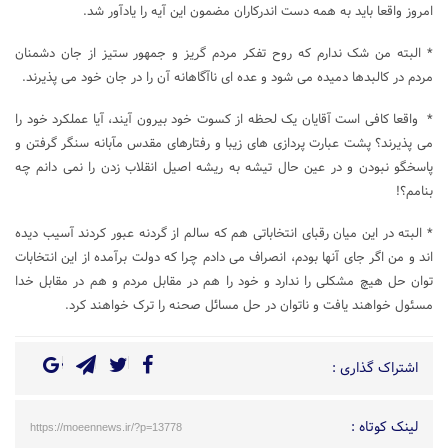
امروز واقعا باید به همه دست اندرکاران مضمون این آیه را یادآور شد.
* البته من شک ندارم که روح تفکر مردم گریز و جمهور ستیز از جان دشمنان
مردم در کالبدها دمیده می شود و عده ای ناآگاهانه آن را در جان خود می پذیرند.
* واقعا کافی است آقایان یک لحظه از کسوت خود بیرون آیند، آیا عملکرد خود را
می پذیرند؟ پشت عبارت پردازی های زیبا و رفتارهای مقدس مآبانه سنگر گرفتن و
پاسخگو نبودن و در عین حال تیشه به ریشه اصیل انقلاب زدن را نمی دانم چه
بنامم؟!
* البته در این میان رقبای انتخاباتی هم که سالم از گردنه عبور کردند آسیب دیده
اند و من اگر جای آنها بودم، انصراف می دادم چرا که دولت برآمده از این انتخابات
توان حل هیچ مشکلی را ندارد و خود را هم در مقابل مردم و هم در مقابل خدا
مسئول خواهند یافت و ناتوان در حل مسائل صحنه را ترک خواهند کرد.
اشتراک گذاری :
لینک کوتاه :
https://moeennews.ir/?p=13778