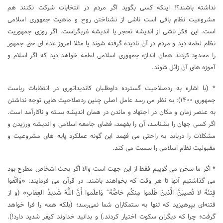
نداشته باشند؟! اینکه کسی بگوید اگر مردم در انتخابات شرکت نکنند هم
مشروعیت نظام باقی است ناشی از نشناختن روح و ماهیت جمهوری اسلامی
است. این فکر ناشی از اندیشه تحجر یا اندیشه غربگراست. اگر روزی جمهوریت
نظام لطمه دید و مردم در آن نادیده گرفته شوند یا مثلا امروز عده ای حق جمهور
را محدود کردند همان اندازه جمهوری اسلامی لطمه خواهد دید که اگر اسلام و
آموزه های آن زائل شوند.
* (با اشاره به ردصلاحیت گسترده داوطلبان کاندیداتوری در انتخابات ریاست
جمهوری ۱۴۰۰): به نظر می رسد عامل اصلی چنین ردصلاحیت هایی توجه نداشتن
به عنصر زمان و مکان در اجتهاد و ماندن در همان اندیشه بسته و ناکارآمد است.
اگر کسی جهان را بشناسد، آن را بفهمد، فضای جامعه اسلامی و اندیشه ورزیدن و
مشکلات را دریابد به راحتی می فهمد این گونه عملکرد پایه های مشروعیت و
مقبولیت نظام اسلامی را سست می کند.
* اگر ما سخن می گوییم فقط از این جهت است والا اگر بحث اشخاص مطرح بود
می گذاشتیم آنها تا هر وقت که بخواهند باشند. در قرآن می فرمایند: «وَاتَّقوا
فِتنَهً لا تُصیبَنَّ الَّذینَ ظَلَموا مِنکُم خاصَّهً ۖ وَاعلَموا أَنَّ اللَّهَ شَدیدُ العِقابِ» (و از
فتنه‌ای بپرهیزید که تنها به ستمکاران شما نمی‌رسد؛ (بلکه همه را فرا خواهد
گرفت؛ چرا که دیگران سکوت اختیار کردند.) و بدانید خداوند کیفر شدید دارد!).