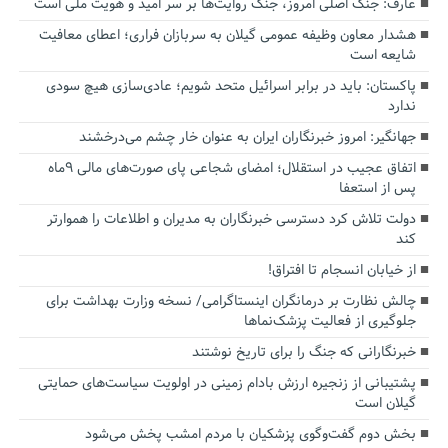
عارف: جنگ اصلی امروز، جنگ روایت‌ها بر سر امید و هویت ملی است
هشدار معاون وظیفه عمومی گیلان به سربازان فراری؛ اعطای معافیت
شایعه است
پاکستان: باید در برابر اسرائیل متحد شویم؛ عادی‌سازی هیچ سودی
ندارد
جهانگیر: امروز خبرنگاران ایران به عنوان خار چشم می‌درخشند
اتفاق عجیب در استقلال؛ امضای شجاعی پای صورت‌های مالی ٩ماه
پس از استعفا
دولت تلاش کرد دسترسی خبرنگاران به مدیران و اطلاعات را هموارتر
کند
از خیابان انسجام تا افتراق!
چالش نظارت بر درمانگران اینستاگرامی/ نسخه وزارت بهداشت برای
جلوگیری از فعالیت پزشک‌نماها
خبرنگارانی که جنگ را برای تاریخ نوشتند
پشتیبانی از زنجیره ارزش بادام زمینی در اولویت سیاست‌های حمایتی
گیلان است
بخش دوم گفت‌وگوی پزشکیان با مردم امشب پخش می‌شود