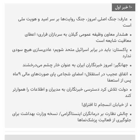
10 خبر اول
عارف: جنگ اصلی امروز، جنگ روایت‌ها بر سر امید و هویت ملی
است
هشدار معاون وظیفه عمومی گیلان به سربازان فراری؛ اعطای
معافیت شایعه است
پاکستان: باید در برابر اسرائیل متحد شویم؛ عادی‌سازی هیچ سودی
ندارد
جهانگیر: امروز خبرنگاران ایران به عنوان خار چشم می‌درخشند
اتفاق عجیب در استقلال؛ امضای شجاعی پای صورت‌های مالی ٩ماه
پس از استعفا
دولت تلاش کرد دسترسی خبرنگاران به مدیران و اطلاعات را هموارتر
کند
از خیابان انسجام تا افتراق!
چالش نظارت بر درمانگران اینستاگرامی/ نسخه وزارت بهداشت برای
جلوگیری از فعالیت پزشک‌نماها
خبرنگارانی که جنگ را برای تاریخ نوشتند
پشتیبانی از زنجیره ارزش بادام زمینی در اولویت سیاست‌های