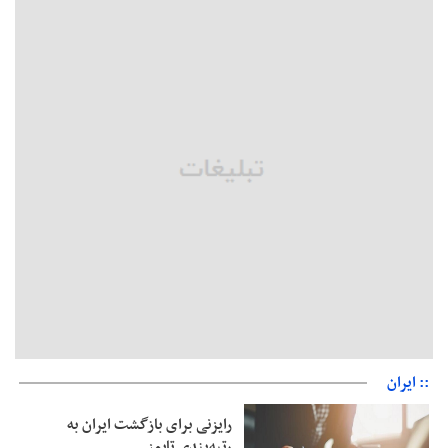
حمایتی گیلان است
بخش دوم گفت‌وگوی پزشکیان با مردم امشب پخش می‌شود
جزئیات فعال‌سازی «کیف پول ایران» اعلام شد
حمایت از مرزنشینان نباید به زیان تولید باشد/مواد اولیه با کولبری
وارد شود
شایعه «معافیت سربازان فراری» تکذیب شد
امیر اکرمی‌نیا: ارتش کاملاً آماده است
:: ایران
رایزنی برای بازگشت ایران به
رتبه‌بندی تایمز