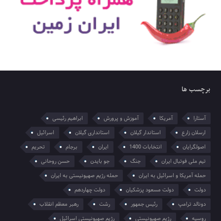
برچسب ها
آستارا
آمریکا
آموزش و پرورش
ابراهیم رئیسی
ارسلان زارع
استاندار گیلان
استانداری گیلان
اسرائیل
اصولگرایان
انتخابات 1400
ایران
برجام
تحریم
تیم ملی فوتبال ایران
جنگ
جو بایدن
حسن روحانی
حمله آمریکا و اسرائیل به ایران
حمله رژیم صهیونیستی به ایران
دولت
دولت مسعود پزشکیان
دولت چهاردهم
دونالد ترامپ
رئیس جمهور
رشت
رهبر معظم انقلاب
روسیه
رژیم صهیونیستی
رژیم صهیونیستی اسرائیل