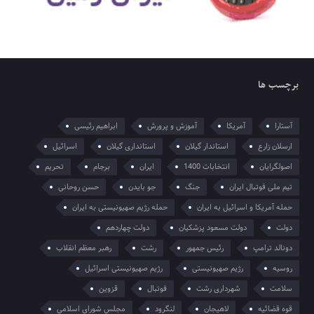
برچسب ها
آستارا
آمریکا
آموزش و پرورش
ابراهیم رئیسی
ارسلان زارع
استاندار گیلان
استانداری گیلان
اسرائیل
اصولگرایان
انتخابات 1400
ایران
برجام
تحریم
تیم ملی فوتبال ایران
جنگ
جو بایدن
حسن روحانی
حمله آمریکا و اسرائیل به ایران
حمله رژیم صهیونیستی به ایران
دولت
دولت مسعود پزشکیان
دولت چهاردهم
دونالد ترامپ
رئیس جمهور
رشت
رهبر معظم انقلاب
روسیه
رژیم صهیونیستی
رژیم صهیونیستی اسرائیل
سلامت
شهرداری رشت
فوتبال
قزوین
قوه قضائیه
لاهیجان
لنگرود
مجلس شورای اسلامی