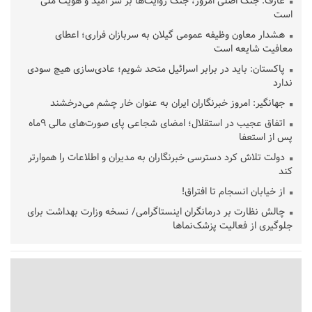
عارف: جنگ اصلی امروز، جنگ روایت‌ها بر سر امید و هویت ملی
است
هشدار معاون وظیفه عمومی گیلان به سربازان فراری؛ اعطای
معافیت شایعه است
پاکستان: باید در برابر اسرائیل متحد شویم؛ عادی‌سازی هیچ سودی
ندارد
جهانگیر: امروز خبرنگاران ایران به عنوان خار چشم می‌درخشند
اتفاق عجیب در استقلال؛ امضای شجاعی پای صورت‌های مالی ٩ماه
پس از استعفا
دولت تلاش کرد دسترسی خبرنگاران به مدیران و اطلاعات را هموارتر
کند
از خیابان انسجام تا افتراق!
چالش نظارت بر درمانگران اینستاگرامی/ نسخه وزارت بهداشت برای
جلوگیری از فعالیت پزشک‌نماها
خبرنگارانی که جنگ را برای تاریخ نوشتند
پشتیبانی از زنجیره ارزش بادام زمینی در اولویت سیاست‌های
حمایتی گیلان است
بخش دوم گفت‌وگوی پزشکیان با مردم امشب پخش می‌شود