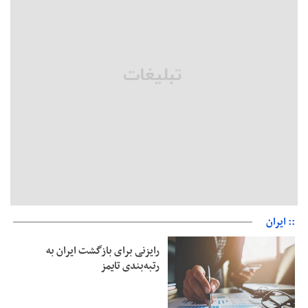
جزئیات فعال‌سازی «کیف پول ایران» اعلام شد
حمایت از مرزنشینان نباید به زیان تولید باشد/مواد اولیه با کولبری
وارد شود
شایعه «معافیت سربازان فراری» تکذیب شد
امیر اکرمی‌نیا: ارتش کاملاً آماده است
:: ایران
رایزنی برای بازگشت ایران به
رتبه‌بندی تایمز