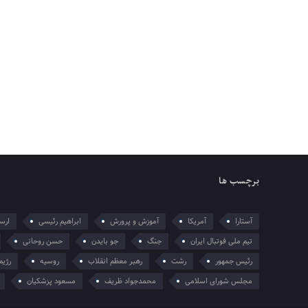
برچسب ها
آستارا
آمریکا
آموزش و پرورش
ابراهیم رئیسی
ارسل
تیم ملی فوتبال ایران
جنگ
جو بایدن
حسن روحانی
رئیس جمهور
رشت
رهبر معظم انقلاب
روسیه
رژیم
مجلس شورای اسلامی
محمدجواد ظریف
مسعود پزشکیان