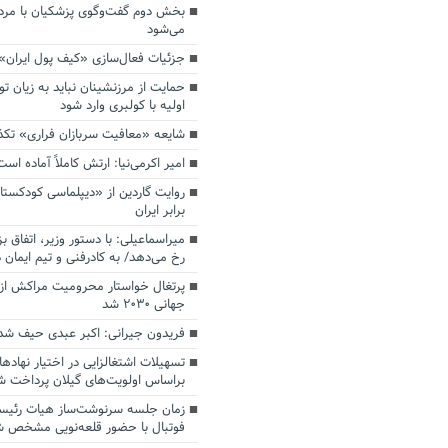
بخش دوم گفت‌وگوی پزشکیان با م
می‌شود
جزئیات فعال‌سازی «کیف پول ایران»
حمایت از مرزنشینان نباید به زیان تو
اولیه با کولبری وارد شود
شایعه «معافیت سربازان فراری» تک
امیر اکرمی‌نیا: ارتش کاملاً آماده است
روایت گاردین از «دیپلماسی کودکستا
برابر ایران
میراسماعیلی: با دستور وزیر، اتفاق ب
رخ می‌دهد/ به کادرفنی و تیم ایمان د
پرتغال خواستار محرومیت مراکش از 
جهانی ۲۰۳۰ شد
فریدون جیرانی: اکبر عبدی حیف شد
تسهیلات اشتغالزایی در اختیار نهادها
براساس اولویت‌های گیلان پرداخت ش
زمان جلسه سرنوشت‌ساز هیات رئیس
فوتبال با حضور قلعه‌نویی مشخص 