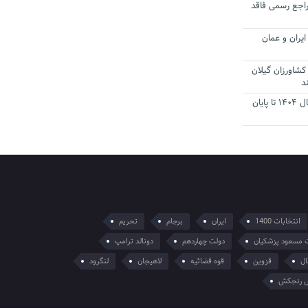
راجع رسمی فاقد
یران و عمان
کشاورزان گیلان
د
تمدید مهلت اظهارنامه‌های مالیاتی سال ۱۴۰۴ تا پایان
انتخابات 1400
ایران
برجام
تحریم
 مسعود پزشکیان
دولت چهاردهم
دونالد ترامپ
ال
قزوین
قوه قضائیه
لاهیجان
لنگرود
 رنجکش