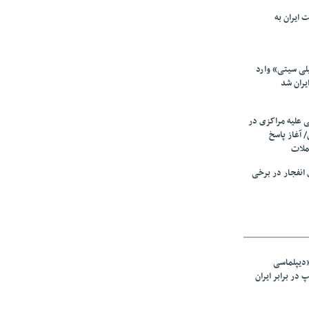
 ایران به
لی سیتی» وارد
یران شد
ی علیه مراکزی در
 آغاز پاسخ
ملات
انفجار در برخی
«دیپلماسی
در برابر ایران