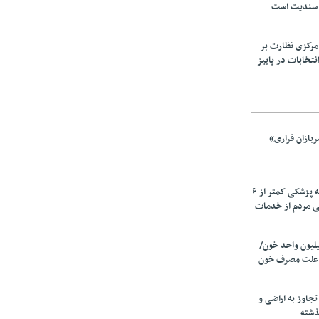
 سندیت است
مرکزی نظارت بر
نتخابات در پاییز
بازان فراری»
زیرمیزی در جامعه پزشکی کمتر از ۶
ی مردم از خدمات
ین سالانه ۲٫۵میلیون واحد خون/
 علت مصرف‌ خون
دی تجاوز به اراضی و