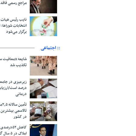
مراجع رسمی فاقد
نایب رئیس هیات 
انتخابات شوراها: ا
برگزار می‌شود
:: اجتماعی
شایعه «معافیت سر
تکذیب شد
درصد است/ارزیاب
درمانی
تأم
تالاسمی بیشترین
در کشور
کاهش ۵۲درص
املاک در ۵ سال گذشته