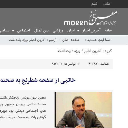
عکس
فیلم
خانه
آخرین اخبار
ایران
ورزشی
بین الملل
اجتماعی
سیاسی
شما اینجا هستید :
صفحه اصلی
آرشیو :
آخرین اخبار
,
ویژه
,
یادداشت
گروه :
آخرین اخبار
/
ویژه
/
یادداشت
شناسه :
41382
03 نوامبر 2025 - 8:21
خاتمی از صفحه شطرنج به صحنه 
معین نیوز_یونس رنجکش/انتشا
محمد خاتمی رییس جمهور پیش
های اجتماعی دیدنی بود بویژه 
گرفتن راکد به سمت حریف مقابل