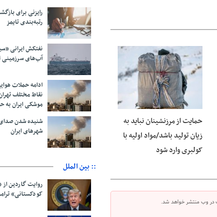
رایزنی برای بازگشت
رتبه‌بندی تایمز
نفتکش ایرانی «سی
آب‌های سرزمینی ا
06 آگوست 2026
ادامه حملات هوای
نقاط مختلف تهران/
موشکی ایران به ح
حمایت از مرزنشینان نباید به
شنیده شدن صدای 
شهرهای ایران
زیان تولید باشد/مواد اولیه با
کولبری وارد شود
:: بین الملل
روایت گاردین از 
کودکستانی» ترامپ 
 در وب منتشر خواهد شد.