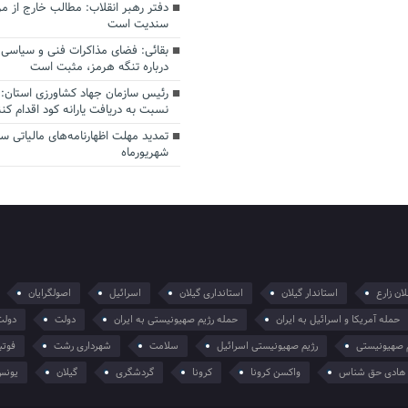
دفتر رهبر انقلاب: مطالب خارج از م
سندیت است
بقائی: فضای مذاکرات فنی و سیاسی ا
درباره تنگه هرمز، مثبت است
رئیس سازمان جهاد کشاورزی استان: 
نسبت به دریافت یارانه کود اقدام کنن
شهریورماه
ان زارع
استاندار گیلان
استانداری گیلان
اسرائیل
اصولگرایان
حمله آمریکا و اسرائیل به ایران
حمله رژیم صهیونیستی به ایران
دولت
دولت
 صهیونیستی
رژیم صهیونیستی اسرائیل
سلامت
شهرداری رشت
فوتب
هادی حق شناس
واکسن کرونا
کرونا
گردشگری
گیلان
یونس