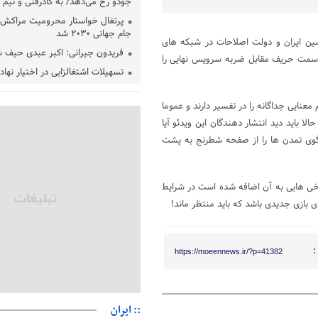
جودو رخ می‌دهد/ به کادرفنی و تیم ا
پرتغال خواستار محرومیت مراکش ا
جام جهانی ۲۰۳۰ شد
ین ایران و دولت اصلاحات در شبکه های
فریدون جیرانی: اکبر عبدی حیف 
 به سمت حریف مقابل ضربه سرویس نهایی را
تسهیلات اشتغالزایی در اختیار نها
باید براساس اولویت‌های گیلان پردا
زمان جلسه سرنوشت‌ساز هیات رئ
نایی جداگانه را در تفسیر دارند و عموما
فدراسیون فوتبال با حضور قلعه‌نو
 باید دید انتشار دهندگان این ویدئو آیا
دفتر رهبر انقلاب: مطالب خارج از
فتگوی تمدن ها را از صفحه شطرنج به پشت
فاقد سندیت است
بقائی: فضای مذاکرات فنی و سیاسی
عمان درباره تنگه هرمز، مثبت است
خی هایی به آن اضافه شده است در شرایط
رئیس سازمان جهاد کشاورزی استان
 بازی جدیدی باشد که باید منتظر ماند!
گیلان نسبت به دریافت یارانه کود اقد
پایان شهریورماه
:
https://moeennews.ir/?p=41382
:: ایران