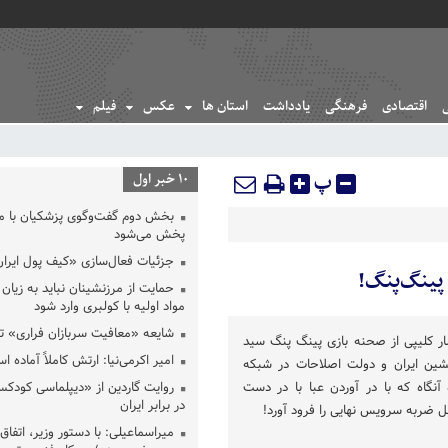
اقتصادی
فرهنگی
یادداشت
استان ها
عکس
فیلم
پ
10 خبر اول
بخش دوم گفت‌وگوی پزشکیان با 
پخش می‌شود
جزئیات فعال‌سازی «کیف پول ایران
پینگ‌پنگ!
حمایت از مرزنشینان نباید به زیان 
مواد اولیه با کولبری وارد شود
شایعه «معافیت سربازان فراری» 
ر کلیپی از صحنه بازی پینگ پنگ سید
امیر اکرمی‌نیا: ارتش کاملاً آماده ا
ین ایران و دولت اصلاحات در شبکه
آنگاه که با در آوردن عبا با در دست
روایت گاردین از «دیپلماسی کودکس
در برابر ایران
 ضربه سرویس نهایی را فرود آورد!
میراسماعیلی: با دستور وزیر، اتفاق 