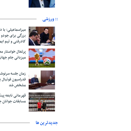
:: ورزشی
میراسماعیلی: با د
بزرگی برای جودو 
کادرفنی و تیم ایم
پرتغال خواستار م
میزبانی جام جهانی ۲۰۳۰ 
زمان جلسه سرنوشت
فدراسیون فوتبال ب
مشخص شد
قهرمانی نابغه پین
مسابقات جوانان ج
جديدترين ها