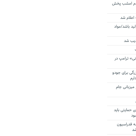
ردم امشب پخش
 اعلام شد
لید باشد/مواد
ذیب شد
نی» ترامپ در
زرگی برای جودو
ارم
میزبانی جام
ی حمایتی باید
ود
ه فدراسیون
شد