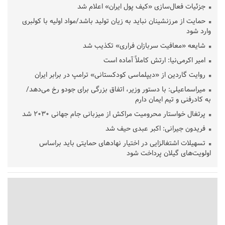
جزئیات فعال‌سازی «کیف پول ایران» اعلام شد
حمایت از مرزنشینان نباید به زیان تولید باشد/مواد اولیه با کولبری
وارد شود
شایعه «معافیت سربازان فراری» تکذیب شد
امیر اکرمی‌نیا: ارتش کاملاً آماده است
روایت گاردین از «دیپلماسی کودکستانی» ترامپ در برابر ایران
میراسماعیلی: با دستور وزیر، اتفاق بزرگی برای جودو رخ می‌دهد/
به کادرفنی و تیم ایمان دارم
پرتغال خواستار محرومیت مراکش از میزبانی جام جهانی ۲۰۳۰ شد
فریدون جیرانی: اکبر عبدی حیف شد
تسهیلات اشتغالزایی در اختیار نهادهای حمایتی باید براساس
اولویت‌های گیلان پرداخت شود
زمان جلسه سرنوشت‌ساز هیات رئیسه فدراسیون فوتبال با حضور
قلعه‌نویی مشخص شد
دفتر رهبر انقلاب: مطالب خارج از مراجع رسمی فاقد سندیت است
بقائی: فضای مذاکرات فنی و سیاسی ایران و عمان درباره تنگه هرمز،
مثبت است