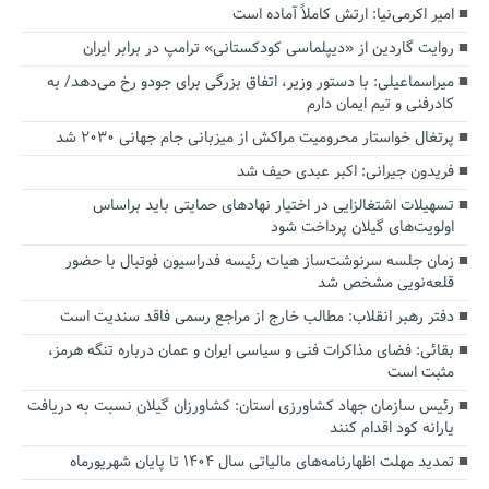
امیر اکرمی‌نیا: ارتش کاملاً آماده است
روایت گاردین از «دیپلماسی کودکستانی» ترامپ در برابر ایران
میراسماعیلی: با دستور وزیر، اتفاق بزرگی برای جودو رخ می‌دهد/ به
کادرفنی و تیم ایمان دارم
پرتغال خواستار محرومیت مراکش از میزبانی جام جهانی ۲۰۳۰ شد
فریدون جیرانی: اکبر عبدی حیف شد
تسهیلات اشتغالزایی در اختیار نهادهای حمایتی باید براساس
اولویت‌های گیلان پرداخت شود
زمان جلسه سرنوشت‌ساز هیات رئیسه فدراسیون فوتبال با حضور
قلعه‌نویی مشخص شد
دفتر رهبر انقلاب: مطالب خارج از مراجع رسمی فاقد سندیت است
بقائی: فضای مذاکرات فنی و سیاسی ایران و عمان درباره تنگه هرمز،
مثبت است
رئیس سازمان جهاد کشاورزی استان: کشاورزان گیلان نسبت به دریافت
یارانه کود اقدام کنند
تمدید مهلت اظهارنامه‌های مالیاتی سال ۱۴۰۴ تا پایان شهریورماه