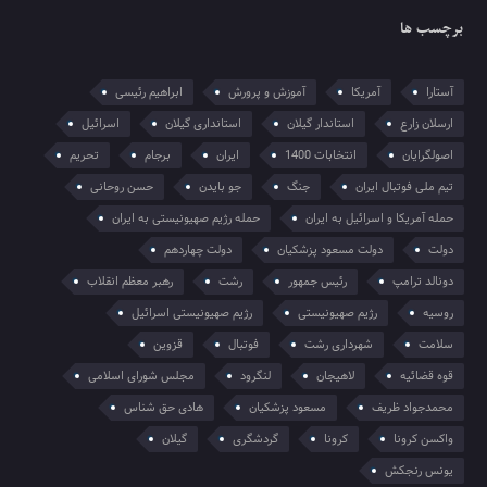
برچسب ها
آستارا
آمریکا
آموزش و پرورش
ابراهیم رئیسی
ارسلان زارع
استاندار گیلان
استانداری گیلان
اسرائیل
اصولگرایان
انتخابات 1400
ایران
برجام
تحریم
تیم ملی فوتبال ایران
جنگ
جو بایدن
حسن روحانی
حمله آمریکا و اسرائیل به ایران
حمله رژیم صهیونیستی به ایران
دولت
دولت مسعود پزشکیان
دولت چهاردهم
دونالد ترامپ
رئیس جمهور
رشت
رهبر معظم انقلاب
روسیه
رژیم صهیونیستی
رژیم صهیونیستی اسرائیل
سلامت
شهرداری رشت
فوتبال
قزوین
قوه قضائیه
لاهیجان
لنگرود
مجلس شورای اسلامی
محمدجواد ظریف
مسعود پزشکیان
هادی حق شناس
واکسن کرونا
کرونا
گردشگری
گیلان
یونس رنجکش