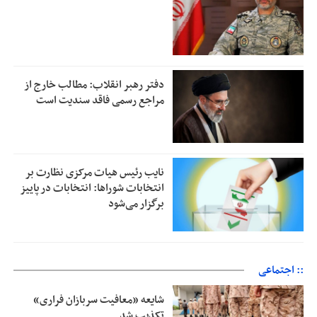
دفتر رهبر انقلاب: مطالب خارج از
مراجع رسمی فاقد سندیت است
نایب رئیس هیات مرکزی نظارت بر
انتخابات شوراها: انتخابات در پاییز
برگزار می‌شود
:: اجتماعی
شایعه «معافیت سربازان فراری»
تکذیب شد