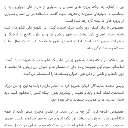
وی با اشاره به اینکه پروژه های عمرانی و بسیاری از طرح های اجرایی باید با
متناسب با امتیازهای شهروندان تعریف شود، گفت: متاسفانه در این استان بسیاری
از پروژه های ما نیمه کاره رها شده است.
معصومی با بیان اینکه روز رشت مرکز استان گیلان در تقویم ملی کشورمان ثبت
شده است، تصریح کرد: رشت به شهر زیبایی ها و در طول تاریخ با فرهنگ و
پیشرفت عجین شده است لذا زیبنده این شهر با قدمت نیست که سال ها با
مسئله پسماند درگیر باشد.
وی با تاکید بر اینکه رشت به شهر زیبایی ها، رنگ ها و طعم ها شهرت دارد، گفت:
اما سالها مردم این شهرستان به جای استشمام عطر خوش این زیبایی ها متاسفانه
بوی نامطبوع ناشی از دفن غیر اصولی پسماندها را استشمام می کنند.
رئیس مجمع نمایندگان گیلان تصریح کرد:ما انتظار داریم دولت به این چالش بزرگ
استانمان کمک کند و باید واقعیت را بپذیریم بدون اینکه کسی را محکوم کنیم باید
اذعان بداریم ما در مدیریت پسماند عاجز بوده ایم.
معصومی اضافه کرد: اگر چه در این مدت در فضای مجازی سعی شده تا همه
ناکارآمدی ها را به پای این دولت نوپا بگذارند و برخی به طور هدفمند رئیس جمهور
محبوب را تخریب می کنند اما واقعیت این است که مردم به این دولت دل بسته