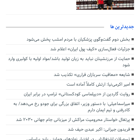
جديدترين ها
بخش دوم گفت‌وگوی پزشکیان با مردم امشب پخش می‌شود
جزئیات فعال‌سازی «کیف پول ایران» اعلام شد
حمایت از مرزنشینان نباید به زیان تولید باشد/مواد اولیه با کولبری وارد
شود
شایعه «معافیت سربازان فراری» تکذیب شد
امیر اکرمی‌نیا: ارتش کاملاً آماده است
روایت گاردین از «دیپلماسی کودکستانی» ترامپ در برابر ایران
میراسماعیلی: با دستور وزیر، اتفاق بزرگی برای جودو رخ می‌دهد/ به
کادرفنی و تیم ایمان دارم
پرتغال خواستار محرومیت مراکش از میزبانی جام جهانی ۲۰۳۰ شد
فریدون جیرانی: اکبر عبدی حیف شد
تسهیلات اشتغالزایی در اختیار نهادهای حمایتی باید براساس