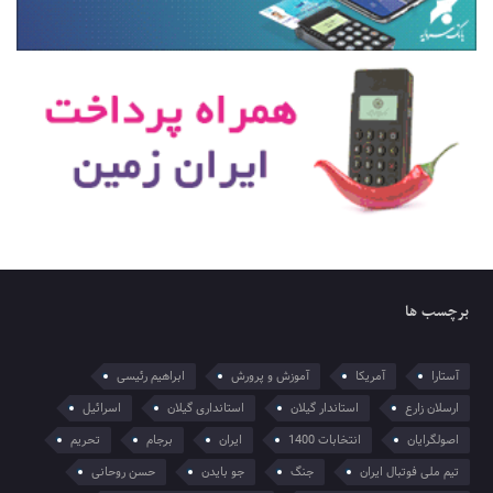
برچسب ها
آستارا
آمریکا
آموزش و پرورش
ابراهیم رئیسی
ارسلان زارع
استاندار گیلان
استانداری گیلان
اسرائیل
اصولگرایان
انتخابات 1400
ایران
برجام
تحریم
تیم ملی فوتبال ایران
جنگ
جو بایدن
حسن روحانی