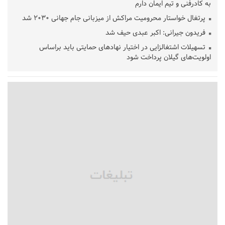
به کادرفنی و تیم ایمان دارم
پرتغال خواستار محرومیت مراکش از میزبانی جام جهانی ۲۰۳۰ شد
فریدون جیرانی: اکبر عبدی حیف شد
تسهیلات اشتغالزایی در اختیار نهادهای حمایتی باید براساس
اولویت‌های گیلان پرداخت شود
زمان جلسه سرنوشت‌ساز هیات رئیسه فدراسیون فوتبال با حضور
قلعه‌نویی مشخص شد
دفتر رهبر انقلاب: مطالب خارج از مراجع رسمی فاقد سندیت است
بقائی: فضای مذاکرات فنی و سیاسی ایران و عمان درباره تنگه هرمز،
مثبت است
رئیس سازمان جهاد کشاورزی استان: کشاورزان گیلان نسبت به
دریافت یارانه کود اقدام کنند
تمدید مهلت اظهارنامه‌های مالیاتی سال ۱۴۰۴ تا پایان شهریورماه