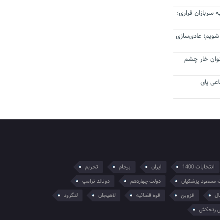
 سربازان فراری؛
 شویم؛ عادی‌سازی
عنوان خار چشم
عی پای
انتخابات 1400
ایران
برجام
تحریم
 مسعود پزشکیان
دولت چهاردهم
دونالد ترامپ
ال
قزوین
قوه قضائیه
لاهیجان
لنگرود
 رنجکش