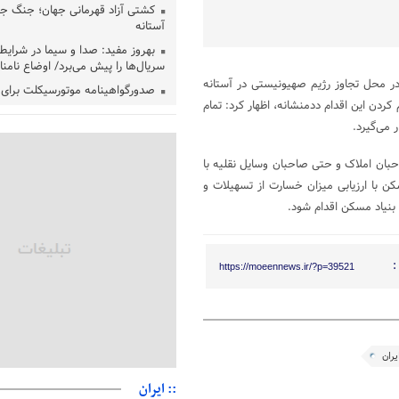
کشتی آزاد قهرمانی جهان؛ جنگ جه
آستانه
بهروز مفید: صدا و سیما در شرای
سریال‌ها را پیش می‌برد/ اوضاع نامنا
در محل تجاوز رژیم صهیونیستی در آستانه
صدورگواهینامه موتورسیکلت برای زن
دن این اقدام ددمنشانه، اظهار کرد: تمام
نزدیک/ تردد بانوان با موتور به‌ صرفه
 می‌گیرد.
استاندار گیلان خواستار بررسی دق
خزر پیش از تصویب در مجلس شد
حبان املاک و حتی صاحبان وسایل نقلیه با
پزشکیان‌: بهترین زمان برای دستیاب
کن با ارزیابی میزان خسارت از تسهیلات و
شرایط کنونی است/از حقوق ملت کوتا
بنیاد مسکن اقدام شود.
عارف: جنگ اصلی امروز، جنگ روای
امید و هویت ملی است
هشدار معاون وظیفه عمومی گیلان 
:
فراری؛ اعطای معافیت شایعه است
https://moeennews.ir/?p=39521
پاکستان: باید در برابر اسرائیل مت
عادی‌سازی هیچ سودی ندارد
جهانگیر: امروز خبرنگاران ایران به 
چشم می‌درخشند
ران
اتفاق عجیب در استقلال؛ امضای ش
:: ایران
صورت‌های مالی ٩ماه پس از استعفا