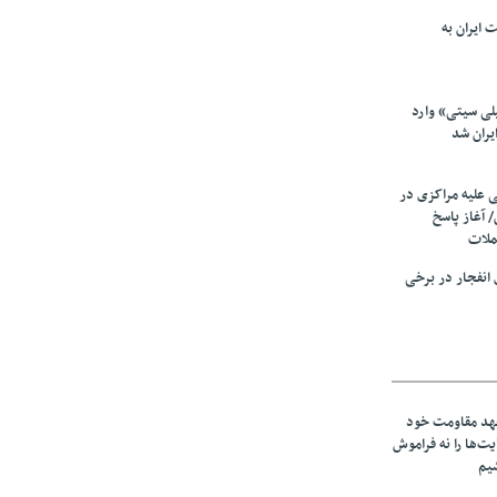
 ایران به
لی سیتی» وارد
یران شد
ی علیه مراکزی در
 آغاز پاسخ
ملات
انفجار در برخی
عهد مقاومت خود
ت‌ها را نه فراموش
شیم