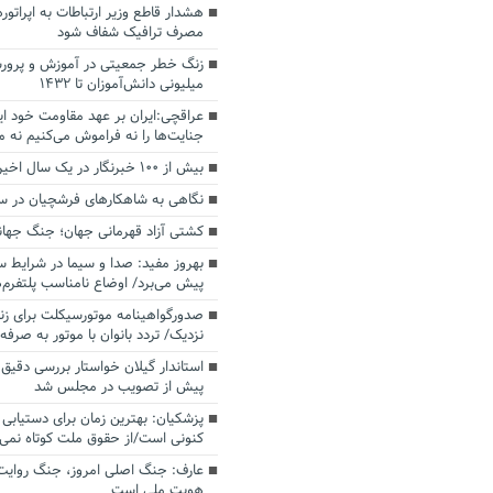
هشدار قاطع وزیر ارتباطات به اپراتو
مصرف ترافیک شفاف شود
میلیونی دانش‌آموزان تا ۱۴۳۲
عراقچی:ایران بر عهد مقاومت خود ا
جنایت‌ها را نه فراموش می‌کنیم نه 
بیش از ۱۰۰ خبرنگار در یک سال اخیر اخراج شدند
نگاهی به شاهکارهای فرشچیان در 
کشتی آزاد قهرمانی جهان؛ جنگ جهانی
بهروز مفید: صدا و سیما در شرایط س
پیش می‌برد/ اوضاع نامناسب پلتفرم‌ه
صدورگواهینامه موتورسیکلت برای زنان
نزدیک/ تردد بانوان با موتور به‌ صرفه
استاندار گیلان خواستار بررسی دقیق
پیش از تصویب در مجلس شد
پزشکیان‌: بهترین زمان برای دستیابی 
کنونی است/از حقوق ملت کوتاه نمی‌آ
عارف: جنگ اصلی امروز، جنگ روایت‌ه
هویت ملی است