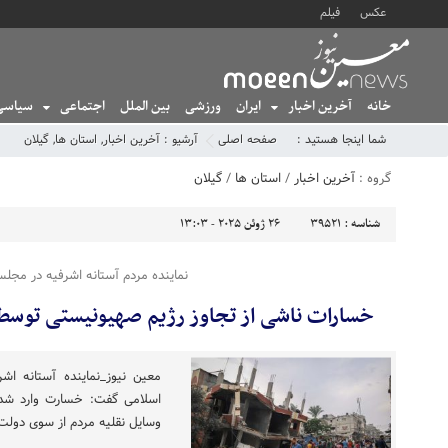
عکس
فیلم
خانه
آخرین اخبار
ایران
ورزشی
بین الملل
اجتماعی
سیاسی
شما اینجا هستید :
صفحه اصلی
آرشیو :
آخرین اخبار
,
استان ها
,
گیلان
گروه :
آخرین اخبار
/
استان ها
/
گیلان
شناسه :
39521
26 ژوئن 2025 - 13:03
نماینده مردم آستانه اشرفیه در مجل
خسارات ناشی از تجاوز رژیم صهیونیستی توس
معین نیوز_نماینده آستانه ا
اسلامی گفت: خسارت وارد شده
وسایل نقلیه مردم از سوی دول