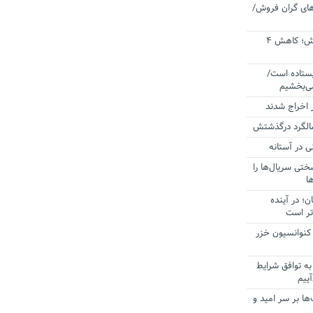
رهای گران فروش/
زنگ خطر جمعیتی در آموزش و پرورش؛ کاهش ۴
یستاده است/
می‌بخشیم
سالگرد درگذشتش
 در آستانه
ختی سریال‌ها را
ا
؛ در آینده
‌تر است
 کنوانسیون خزر
به توافق شرایط
ییم
ا بر سر امید و