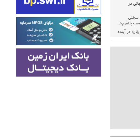
انی در
ط سختی
سب پلتفرم‌ها
ان؛ در آینده
‌تر است
یق کنوانسیون
ی به توافق
ه نمی‌آییم
ت‌ها بر سر
به سربازان
حد شویم؛
عنوان خار
جاعی پای