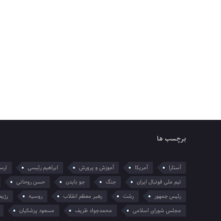
برچسب ها
آستارا
آمریکا
آموزش و پرورش
ابراهیم رئیسی
ارسل
تیم ملی فوتبال ایران
جنگ
جو بایدن
حسن روحانی
رئیس جمهور
رشت
رهبر معظم انقلاب
روسیه
رژیم
مجلس شورای اسلامی
محمدجواد ظریف
مسعود پزشکیان