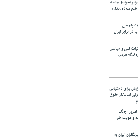
رابر اسرائیل متحد
هیچ سودی ندارد
«دیپلماسی
در برابر ایران
رات فنی و سیاسی
ه تنگه هرمز،
زمان برای دستیابی
نونی است/از حقوق
م
امروز، جنگ
ید و هویت ملی
نگاران ایران به