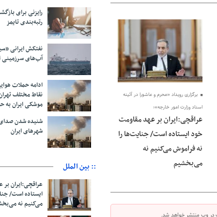
رایزنی برای بازگشت
رتبه‌بندی تایمز
09 آگوست 2026
نفتکش ایرانی «سی
آب‌های سرزمینی ا
ادامه حملات هوای
نقاط مختلف تهران/
برگزاری رویداد «محرم و عاشورا در آئینه
موشکی ایران به ح
اسناد وزارت امور خارجه»؛
عراقچی:ایران بر عهد مقاومت
شنیده شدن صدای 
شهرهای ایران
خود ایستاده است/ جنایت‌ها را
نه فراموش می‌کنیم نه
می‌بخشیم
:: بین الملل
عراقچی:ایران بر 
ایستاده است/ جنای
می‌کنیم نه می‌بخ
 در وب منتشر خواهد شد.