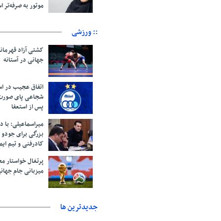
موتور به‌ صرفه‌تر 
:: ورزشی
کشتی آزاد قهرما
جهانی در آستانه
اتفاق عجیب در اس
پس از استعفا
میراسماعیلی: با د
بزرگی برای جودو 
کادرفنی و تیم ایم
پرتغال خواستار م
میزبانی جام جهانی ۲۰۳۰ 
جديدترين ها