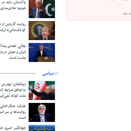
پاکستان: باید در ب
شویم؛ عادی‌سازی 
هد شد.
روایت گاردین از 
کودکستانی» ترامپ 
بقائی: فضای مذاک
ایران و عمان دربار
مثبت است
:: سیاسی
پزشکیان‌: بهترین 
به توافق شرایط ک
ملت کوتاه نمی‌آیی
عارف: جنگ اصلی 
روایت‌ها بر سر ام
است
جهانگیر: امروز خبر