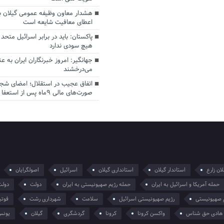
هشدار معاون وظیفه عمومی گیلان به
اعطای معافیت شایعه است
پاکستان: باید در برابر اسرائیل متحد
هیچ سودی ندارد
جهانگیر: امروز خبرنگاران ایران به 
می‌درخشند
اتفاق عجیب در استقلال؛ امضای شجا
صورت‌های مالی ٩ماه پس از استعفا
ان زارع
استاندار گیلان
استانداری گیلان
اسرائیل
اصولگرایان
حمله آمریکا و اسرائیل به ایران
حمله رژیم صهیونیستی به ایران
دولت
دولت
 صهیونیستی
رژیم صهیونیستی اسرائیل
سلامت
شهرداری رشت
فوتب
هادی حق شناس
واکسن کرونا
کرونا
گردشگری
گیلان
یونس