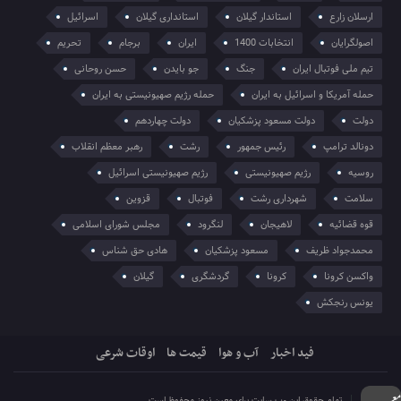
ارسلان زارع
استاندار گیلان
استانداری گیلان
اسرائیل
اصولگرایان
انتخابات 1400
ایران
برجام
تحریم
تیم ملی فوتبال ایران
جنگ
جو بایدن
حسن روحانی
حمله آمریکا و اسرائیل به ایران
حمله رژیم صهیونیستی به ایران
دولت
دولت مسعود پزشکیان
دولت چهاردهم
دونالد ترامپ
رئیس جمهور
رشت
رهبر معظم انقلاب
روسیه
رژیم صهیونیستی
رژیم صهیونیستی اسرائیل
سلامت
شهرداری رشت
فوتبال
قزوین
قوه قضائیه
لاهیجان
لنگرود
مجلس شورای اسلامی
محمدجواد ظریف
مسعود پزشکیان
هادی حق شناس
واکسن کرونا
کرونا
گردشگری
گیلان
یونس رنجکش
فید اخبار
آب و هوا
قیمت ها
اوقات شرعی
تمام حقوق این وب سایت برای معین نیوز محفوظ است.