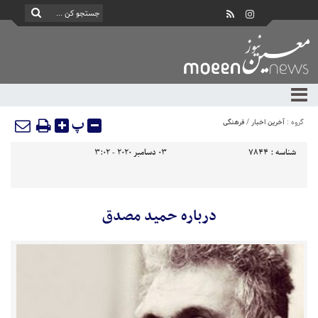
پ
گروه :
آخرین اخبار
/
فرهنگی
شناسه :
7844
03 دسامبر 2020 - 3:02
درباره حمید مصدق