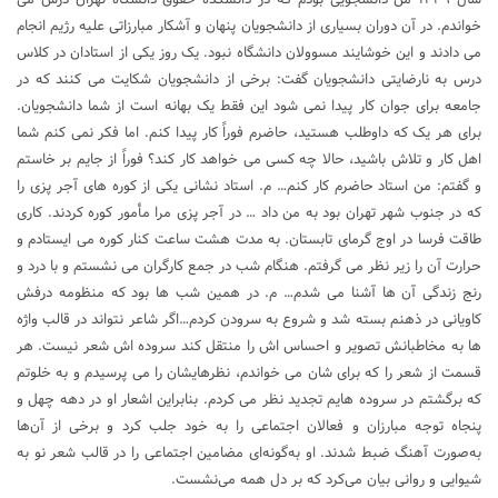
خواندم. در آن دوران بسیاری از دانشجویان پنهان و آشکار مبارزاتی علیه رژیم انجام
می دادند و این خوشایند مسوولان دانشگاه نبود. یک روز یکی از استادان در کلاس
درس به نارضایتی دانشجویان گفت: برخی از دانشجویان شکایت می کنند که در
جامعه برای جوان کار پیدا نمی شود این فقط یک بهانه است از شما دانشجویان.
برای هر یک که داوطلب هستید، حاضرم فوراً کار پیدا کنم. اما فکر نمی کنم شما
اهل کار و تلاش باشید، حالا چه کسی می خواهد کار کند؟ فوراً از جایم بر خاستم
و گفتم: من استاد حاضرم کار کنم… م. استاد نشانی یکی از کوره های آجر پزی را
که در جنوب شهر تهران بود به من داد … در آجر پزی مرا مأمور کوره کردند. کاری
طاقت فرسا در اوج گرمای تابستان. به مدت هشت ساعت کنار کوره می ایستادم و
حرارت آن را زیر نظر می گرفتم. هنگام شب در جمع کارگران می نشستم و با درد و
رنج زندگی آن ها آشنا می شدم… م. در همین شب ها بود که منظومه درفش
کاویانی در ذهنم بسته شد و شروع به سرودن کردم…اگر شاعر نتواند در قالب واژه
ها به مخاطبانش تصویر و احساس اش را منتقل کند سروده اش شعر نیست. هر
قسمت از شعر را که برای شان می خواندم، نظرهایشان را می پرسیدم و به خلوتم
که برگشتم در سروده هایم تجدید نظر می کردم. بنابراین اشعار او در دهه‌ چهل و
پنجاه توجه مبارزان و فعالان اجتماعی را به خود جلب کرد و برخی از آن‌ها
به‌صورت آهنگ ضبط شدند. او به‌گونه‌ای مضامین اجتماعی را در قالب شعر نو به
شیوایی و روانی بیان می‌کرد که بر دل همه می‌نشست.