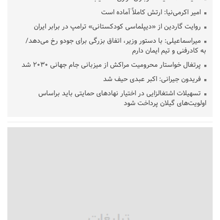
امیر اکرمی‌نیا: ارتش کاملاً آماده است
روایت گاردین از «دیپلماسی کودکستانی» ترامپ در برابر ایران
میراسماعیلی: با دستور وزیر، اتفاق بزرگی برای جودو رخ می‌دهد/
به کادرفنی و تیم ایمان دارم
پرتغال خواستار محرومیت مراکش از میزبانی جام جهانی ۲۰۳۰ شد
فریدون جیرانی: اکبر عبدی حیف شد
تسهیلات اشتغالزایی در اختیار نهادهای حمایتی باید براساس
اولویت‌های گیلان پرداخت شود
زمان جلسه سرنوشت‌ساز هیات رئیسه فدراسیون فوتبال با حضور
قلعه‌نویی مشخص شد
دفتر رهبر انقلاب: مطالب خارج از مراجع رسمی فاقد سندیت است
بقائی: فضای مذاکرات فنی و سیاسی ایران و عمان درباره تنگه هرمز،
مثبت است
رئیس سازمان جهاد کشاورزی استان: کشاورزان گیلان نسبت به
دریافت یارانه کود اقدام کنند
تمدید مهلت اظهارنامه‌های مالیاتی سال ۱۴۰۴ تا پایان شهریورماه