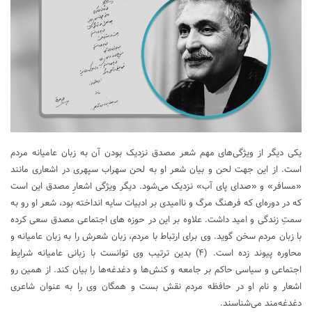
یکی دیگر از ویژگی‌های مهم شعر مصدق نزدیک بودن آن به زبان عامیانه مردم
است. از این جهت لحن و بیان شعر او به لحن سهراب سپهری در اشعاری مانند
«مسافر» و «صدای پای آب» نزدیک می‌شود. دیگر ویژگی اشعارِ مصدق این است
که در دوره‌ای که فرهنگ مرگ و ناامیدی بر ادبیات سایه انداخته بود، شعر او رو به
سمتِ زندگی و امید داشت. علاوه بر این در حوزه ­های اجتماعی مصدق سعی کرده
با زبان مردم سخن گوید. وی برای ارتباط با مردم، زبان شعرش را به زبان عامیانه و
محاوره پیوند زده است. (۴) بدین ترتیب وی توانست با زبانی عامیانه شرایط
اجتماعی و سیاسی حاکم بر جامعه و کنش‌ها و دغدغه‌ها را بیان کند. از همین رو
اشعار و نام او در حافظه مردم نقش ‌بست و همگان وی را به عنوان شاعری
دغدغه‌مند می‌شناسند.