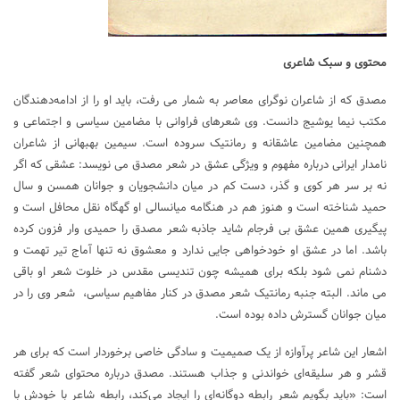
محتوی و سبک شاعری
مصدق که از شاعران نوگرای معاصر به شمار می رفت، باید او را از ادامه‌دهندگان
مکتب نیما یوشیج دانست. وی شعرهای فراوانی با مضامین سیاسی و اجتماعی و
همچنین مضامین عاشقانه و رمانتیک سروده است. سیمین بهبهانی از شاعران
نامدار ایرانی درباره مفهوم و ویژگی عشق در شعر مصدق می نویسد: عشقی که اگر
نه بر سر هر کوی و گذر، دست کم در میان دانشجویان و جوانان همسن و سال
حمید شناخته است و هنوز هم در هنگامه میانسالی او گهگاه نقل محافل است و
پیگیری همین عشق بی فرجام شاید جاذبه شعر مصدق را حمیدی وار فزون کرده
باشد. اما در عشق او خودخواهی جایی ندارد و معشوق نه تنها آماج تیر تهمت و
دشنام نمی شود بلکه برای همیشه چون تندیسی مقدس در خلوت شعر او باقی
می ماند. البته جنبه رمانتیک شعر مصدق در کنار مفاهیم سیاسی، ‌ شعر وی را در
میان جوانان گسترش داده بوده است.
اشعار این شاعر پرآوازه از یک صمیمیت و سادگی خاصی برخوردار است که برای هر
قشر و هر سلیقه‌ای خواندنی و جذاب هستند. مصدق درباره‌ محتوای شعر گفته
است: «باید بگویم شعر رابطه دوگانه‌ای را ایجاد می‌کند، رابطه شاعر با خودش با