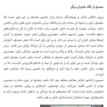
مصدق از نگاه شاعران دیگر
پرویز خائفی شاعر و پژوهشگر درباره زبان شعری مصدق بر این باور است که
مصدق، زبان و شیوه ای ساده‌ دارد و برخلاف برخی شاعران، بازی های زبانی خاصی
ندارد. بیشتر شهرت او هم به دلیل همین زبان ساده و خالی از فن و شگردهای
سطح بالاست. مهین خدیوی شاعر، مهمترین ویژگی شعر حمید مصدق را آسان
ارتباط برقرار کردن آن با مردم می داند و بر این باور است که شعر مصدق، آنچنان
ساده است که بخش وسیعی از مردم، براحتی با آن ارتباط برقرار می کنند. زبان
شعری او، زبانی شسته، رفته و پاک و تمیز است و همین سادگی زبان، مهمترین
عامل در ارتباط برقرار کردن شعر مصدق با مخاطب است. شعر حمید مصدق شعر
نوی وزندار است و می توان او را به نوعی از نیما و شاملو تاثیرپذیر دانست؛ اما در
نهایت، زبان خاص خود را پیدا کرد و درواقع، به شعری رسید که مختص خود
اوست.
سیمین دانشور شاعر معاصر معتقد بود که، شعر مصدق در عین ساده و صمیمی
بودن از کسی تقلید نمی‌کند. زبان توصیفی، استعاری و روایی مصدق در بیان
اشعارش باعث شده است که شعرهای او به سادگی در اذهان عامه رسوب کند و
شعرهایش مورد استقبال دوست‌داران شعر و هنر باشد.