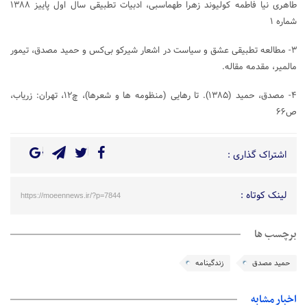
طاهری نیا فاطمه کولیوند زهرا طهماسبی، ادبیات تطبیقی سال اول پاییز ۱۳۸۸
شماره ۱
۳- مطالعه‌ تطبیقی عشق و سیاست در اشعار شیرکو بی‌کس و حمید مصدق، تیمور
مالمیر، مقدمه مقاله.
۴- مصدق، حمید (۱۳۸۵). تا رهایی (منظومه ­ها و شعرها)، چ۱۲، تهران: زریاب،
ص۶۶
اشتراک گذاری :
لینک کوتاه :
https://moeennews.ir/?p=7844
برچسب ها
حمید مصدق
زندگینامه
اخبار مشابه