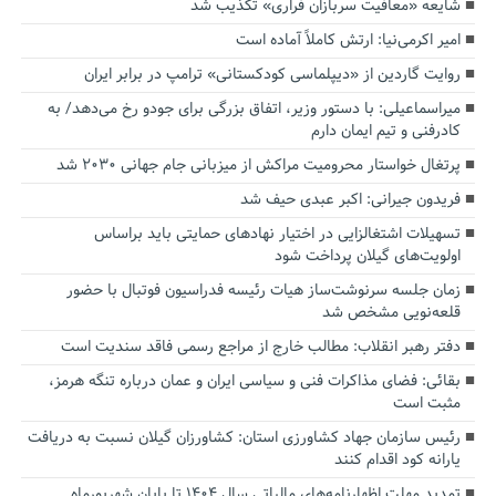
شایعه «معافیت سربازان فراری» تکذیب شد
امیر اکرمی‌نیا: ارتش کاملاً آماده است
روایت گاردین از «دیپلماسی کودکستانی» ترامپ در برابر ایران
میراسماعیلی: با دستور وزیر، اتفاق بزرگی برای جودو رخ می‌دهد/ به
کادرفنی و تیم ایمان دارم
پرتغال خواستار محرومیت مراکش از میزبانی جام جهانی ۲۰۳۰ شد
فریدون جیرانی: اکبر عبدی حیف شد
تسهیلات اشتغالزایی در اختیار نهادهای حمایتی باید براساس
اولویت‌های گیلان پرداخت شود
زمان جلسه سرنوشت‌ساز هیات رئیسه فدراسیون فوتبال با حضور
قلعه‌نویی مشخص شد
دفتر رهبر انقلاب: مطالب خارج از مراجع رسمی فاقد سندیت است
بقائی: فضای مذاکرات فنی و سیاسی ایران و عمان درباره تنگه هرمز،
مثبت است
رئیس سازمان جهاد کشاورزی استان: کشاورزان گیلان نسبت به دریافت
یارانه کود اقدام کنند
تمدید مهلت اظهارنامه‌های مالیاتی سال ۱۴۰۴ تا پایان شهریورماه