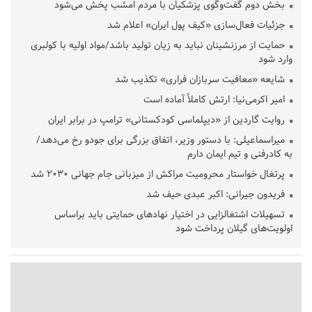
بخش دوم گفت‌وگوی پزشکیان با مردم امشب پخش می‌شود
جزئیات فعال‌سازی «کیف پول ایران» اعلام شد
حمایت از مرزنشینان نباید به زیان تولید باشد/مواد اولیه با کولبری
وارد شود
شایعه «معافیت سربازان فراری» تکذیب شد
امیر اکرمی‌نیا: ارتش کاملاً آماده است
روایت گاردین از «دیپلماسی کودکستانی» ترامپ در برابر ایران
میراسماعیلی: با دستور وزیر، اتفاق بزرگی برای جودو رخ می‌دهد/
به کادرفنی و تیم ایمان دارم
پرتغال خواستار محرومیت مراکش از میزبانی جام جهانی ۲۰۳۰ شد
فریدون جیرانی: اکبر عبدی حیف شد
تسهیلات اشتغالزایی در اختیار نهادهای حمایتی باید براساس
اولویت‌های گیلان پرداخت شود
زمان جلسه سرنوشت‌ساز هیات رئیسه فدراسیون فوتبال با حضور
قلعه‌نویی مشخص شد
دفتر رهبر انقلاب: مطالب خارج از مراجع رسمی فاقد سندیت است
بقائی: فضای مذاکرات فنی و سیاسی ایران و عمان درباره تنگه هرمز،