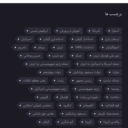
برچسب ها
آستارا
آمریکا
آموزش و پرورش
ابراهیم رئیسی
ارسلان زارع
استاندار گیلان
استانداری گیلان
اسرائیل
اصولگرایان
انتخابات 1400
ایران
برجام
تحریم
تیم ملی فوتبال ایران
جنگ
جو بایدن
حسن روحانی
حمله آمریکا و اسرائیل به ایران
حمله رژیم صهیونیستی به ایران
دولت
دولت مسعود پزشکیان
دولت چهاردهم
دونالد ترامپ
رئیس جمهور
رشت
رهبر معظم انقلاب
روسیه
رژیم صهیونیستی
رژیم صهیونیستی اسرائیل
سلامت
شهرداری رشت
فوتبال
قزوین
قوه قضائیه
لاهیجان
لنگرود
مجلس شورای اسلامی
محمدجواد ظریف
مسعود پزشکیان
هادی حق شناس
واکسن کرونا
کرونا
گردشگری
گیلان