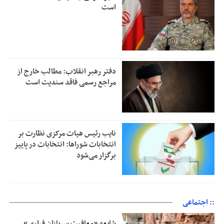
است
دفتر رهبر انقلاب: مطالب خارج از
مراجع رسمی فاقد سندیت است
نایب رئیس هیات مرکزی نظارت بر
انتخابات شوراها: انتخابات در پاییز
برگزار می‌شود
:: اجتماعی
شایعه «معافیت سربازان فراری»