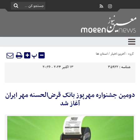
پ
گروه :
آخرین اخبار
/
استان ها
شناسه :
35922
13 اکتبر 2024 - 20:26
دومین جشنواره مهرپوز بانک قرض‌الحسنه مهر ایران
آغاز شد