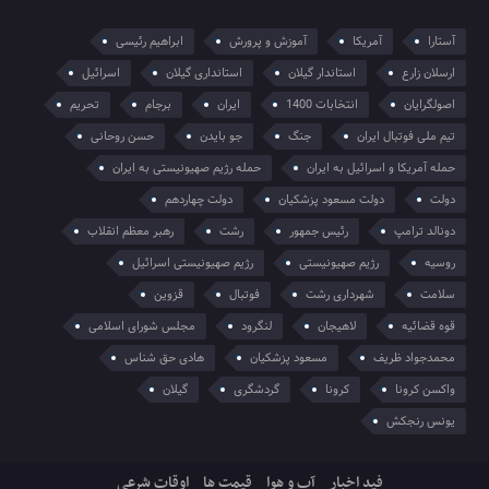
آستارا
آمریکا
آموزش و پرورش
ابراهیم رئیسی
ارسلان زارع
استاندار گیلان
استانداری گیلان
اسرائیل
اصولگرایان
انتخابات 1400
ایران
برجام
تحریم
تیم ملی فوتبال ایران
جنگ
جو بایدن
حسن روحانی
حمله آمریکا و اسرائیل به ایران
حمله رژیم صهیونیستی به ایران
دولت
دولت مسعود پزشکیان
دولت چهاردهم
دونالد ترامپ
رئیس جمهور
رشت
رهبر معظم انقلاب
روسیه
رژیم صهیونیستی
رژیم صهیونیستی اسرائیل
سلامت
شهرداری رشت
فوتبال
قزوین
قوه قضائیه
لاهیجان
لنگرود
مجلس شورای اسلامی
محمدجواد ظریف
مسعود پزشکیان
هادی حق شناس
واکسن کرونا
کرونا
گردشگری
گیلان
یونس رنجکش
فید اخبار
آب و هوا
قیمت ها
اوقات شرعی