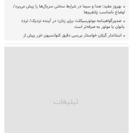
بهروز مفید: صدا و سیما در شرایط سختی سریال‌ها را پیش می‌برد/
اوضاع نامناسب پلتفرم‌ها
صدورگواهینامه موتورسیکلت برای زنان؛ در آینده نزدیک/ تردد
بانوان با موتور به‌ صرفه‌تر است
استاندار گیلان خواستار بررسی دقیق کنوانسیون خزر پیش از
تصویب در مجلس شد
پزشکیان‌: بهترین زمان برای دستیابی به توافق شرایط کنونی است/از
حقوق ملت کوتاه نمی‌آییم
عارف: جنگ اصلی امروز، جنگ روایت‌ها بر سر امید و هویت ملی
است
هشدار معاون وظیفه عمومی گیلان به سربازان فراری؛ اعطای
معافیت شایعه است
پاکستان: باید در برابر اسرائیل متحد شویم؛ عادی‌سازی هیچ سودی
ندارد
جهانگیر: امروز خبرنگاران ایران به عنوان خار چشم می‌درخشند
اتفاق عجیب در استقلال؛ امضای شجاعی پای صورت‌های مالی ٩ماه
پس از استعفا