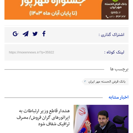
اشتراک گذاری :
لینک کوتاه :
https://moeennews.ir/?p=35922
برچسب ها
بانک قرض الحسنه مهر ایران
اخبار مشابه
هشدار قاطع وزیر ارتباطات به
اپراتورهای گران فروش/ مصرف
ترافیک شفاف شود