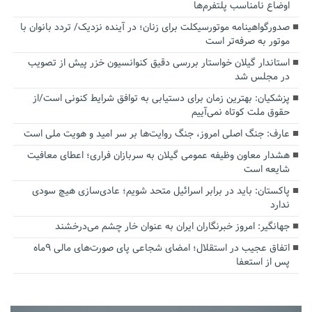
اوضاع نامناسب پلتفرم‌ها
صدورگواهینامه موتورسیکلت برای زنان؛ در آینده نزدیک/ تردد بانوان با
موتور به‌ صرفه‌تر است
استاندار گیلان خواستار بررسی دقیق کنوانسیون خزر پیش از تصویب
در مجلس شد
پزشکیان‌: بهترین زمان برای دستیابی به توافق شرایط کنونی است/از
حقوق ملت کوتاه نمی‌آییم
عارف: جنگ اصلی امروز، جنگ روایت‌ها بر سر امید و هویت ملی است
هشدار معاون وظیفه عمومی گیلان به سربازان فراری؛ اعطای معافیت
شایعه است
پاکستان: باید در برابر اسرائیل متحد شویم؛ عادی‌سازی هیچ سودی
ندارد
جهانگیر: امروز خبرنگاران ایران به عنوان خار چشم می‌درخشند
اتفاق عجیب در استقلال؛ امضای شجاعی پای صورت‌های مالی ٩ماه
پس از استعفا