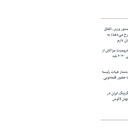
ستور وزیر، اتفاق
رخ می‌دهد/ به
ان دارم
حرومیت مراکش از
شد
‌ساز هیات رئیسه
ا حضور قلعه‌نویی
گ‌پنگ ایران در
هان لائوس