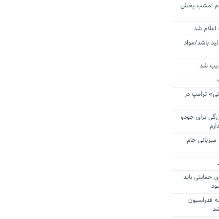
ردم امشب پخش
 اعلام شد
لید باشد/مواد
ذیب شد
نی» ترامپ در
زرگی برای جودو
ارم
میزبانی جام
ی حمایتی باید
ود
ه فدراسیون
شد