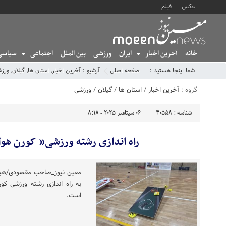
عکس
فیلم
خانه
آخرین اخبار
ایران
ورزشی
بین الملل
اجتماعی
سیاسی
شما اینجا هستید :
صفحه اصلی
آرشیو :
آخرین اخبار
,
استان ها
,
گیلان
,
ورز
گروه :
آخرین اخبار
/
استان ها
/
گیلان
/
ورزشی
شناسه :
40558
06 سپتامبر 2025 - 8:18
راه اندازی رشته ورزشی” کورن هول
معین نیوز_صاحب مقصودی/هیات
به راه اندازی رشته ورزشی کو
است.