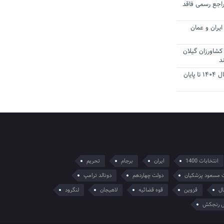
راجع رسمی فاقد
یران و عمان
کشاورزان گیلان
د
تمدید مهلت اظهارنامه‌های مالیاتی سال ۱۴۰۴ تا پایان
انتخابات 1400
ایران
برجام
تحریم
 مسعود پزشکیان
دولت چهاردهم
دونالد ترامپ
ال
قزوین
قوه قضائیه
لاهیجان
لنگرود
 رنجکش