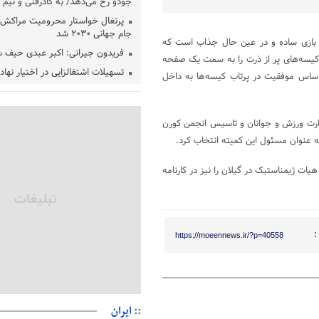
جودو رخ می‌دهد/ به کادرفنی و تیم ا
پرتغال خواستار محرومیت مراکش ا
جام جهانی ۲۰۳۰ شد
 بازی ساده و در عین حال جذاب است که
فریدون جیرانی: اکبر عبدی حیف 
د کیسه‌های پر از ذرت را به سمت یک صفحه
تسهیلات اشتغالزایی در اختیار نها
 اساس موفقیت در پرتاب کیسه‌ها به داخل
باید براساس اولویت‌های گیلان پردا
زمان جلسه سرنوشت‌ساز هیات رئ
فدراسیون فوتبال با حضور قلعه‌نو
زارت ورزش و جوانان و تاسیس انجمن کورن
دفتر رهبر انقلاب: مطالب خارج از
به عنوان مسئول این کمیته انتخاب کرد.
فاقد سندیت است
بقائی: فضای مذاکرات فنی و سیاسی
ت ژیمناستیک در گیلان را نیز در کارنامه
عمان درباره تنگه هرمز، مثبت است
رئیس سازمان جهاد کشاورزی استان
گیلان نسبت به دریافت یارانه کود اقد
:
https://moeennews.ir/?p=40558
پایان شهریورماه
:: ایران