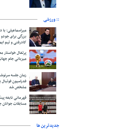
:: ورزشی
میراسماعیلی: با د
بزرگی برای جودو 
کادرفنی و تیم ایم
پرتغال خواستار م
میزبانی جام جهانی ۲۰۳۰ 
زمان جلسه سرنوشت
فدراسیون فوتبال ب
مشخص شد
قهرمانی نابغه پین
مسابقات جوانان ج
جديدترين ها