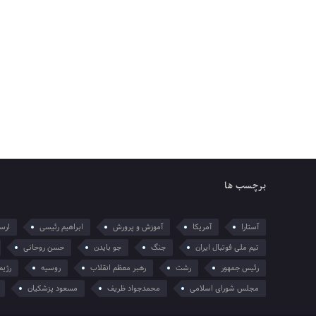
برچسب ها
آستارا
آمریکا
آموزش و پرورش
ابراهیم رئیسی
ارسل
تیم ملی فوتبال ایران
جنگ
جو بایدن
حسن روحانی
رئیس جمهور
رشت
رهبر معظم انقلاب
روسیه
رژیم
مجلس شورای اسلامی
محمدجواد ظریف
مسعود پزشکیان