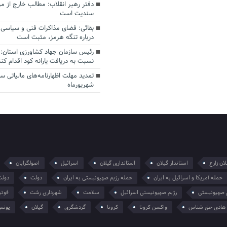
دفتر رهبر انقلاب: مطالب خارج از م
سندیت است
بقائی: فضای مذاکرات فنی و سیاسی ا
درباره تنگه هرمز، مثبت است
رئیس سازمان جهاد کشاورزی استان: 
نسبت به دریافت یارانه کود اقدام کنن
شهریورماه
ان زارع
استاندار گیلان
استانداری گیلان
اسرائیل
اصولگرایان
حمله آمریکا و اسرائیل به ایران
حمله رژیم صهیونیستی به ایران
دولت
دولت
 صهیونیستی
رژیم صهیونیستی اسرائیل
سلامت
شهرداری رشت
فوتب
هادی حق شناس
واکسن کرونا
کرونا
گردشگری
گیلان
یونس