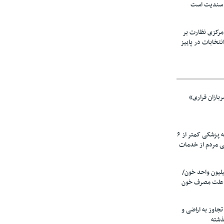
 سندیت است
مرکزی نظارت بر
نتخابات در پاییز
بازان فراری»
زیرمیزی در جامعه پزشکی کمتر از ۶
ی مردم از خدمات
ین سالانه ۲٫۵میلیون واحد خون/
 علت مصرف‌ خون
دی تجاوز به اراضی و