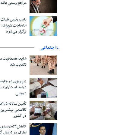
مراجع رسمی فاقد
نایب رئیس هیات 
انتخابات شوراها: ا
برگزار می‌شود
:: اجتماعی
شایعه «معافیت سر
تکذیب شد
درصد است/ارزیاب
درمانی
تأم
تالاسمی بیشترین
در کشور
کاهش ۵۲درص
املاک در ۵ سال گذشته