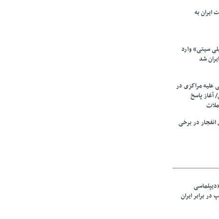
 ایران به
لی سیتی» وارد
یران شد
ی علیه مراکزی در
 آغاز پاسخ
ملات
انفجار در برخی
«دیپلماسی
در برابر ایران