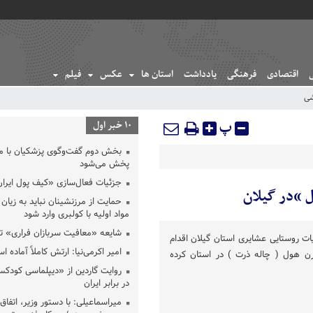
اقتصادی
فرهنگی
یادداشت
استان ها
عکس
فیلم
شی
پ
10 خبر اول
بخش دوم گفت‌وگوی پزشکیان با 
پخش می‌شود
جزئیات فعال‌سازی «کیف پول ایران
 “در گیلان
حمایت از مرزنشینان نباید به زیان 
مواد اولیه با کولبری وارد شود
شایعه «معافیت سربازان فراری» 
 روستایی عشایری استان گیلان اقدام
امیر اکرمی‌نیا: ارتش کاملاً آماده ا
رن هول ( چاله ذرت ) در استان کرده
روایت گاردین از «دیپلماسی کودکس
در برابر ایران
میراسماعیلی: با دستور وزیر، اتفاق 