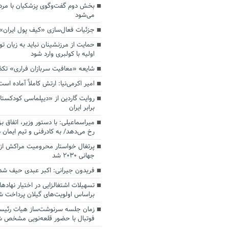
بخش دوم گفت‌وگوی پزشکیان با م
می‌شود
جزئیات فعال‌سازی «کیف پول ایران»
حمایت از مرزنشینان نباید به زیان تو
اولیه با کولبری وارد شود
شایعه «معافیت سربازان فراری» تک
امیر اکرمی‌نیا: ارتش کاملاً آماده است
روایت گاردین از «دیپلماسی کودکستا
برابر ایران
میراسماعیلی: با دستور وزیر، اتفاق ب
رخ می‌دهد/ به کادرفنی و تیم ایمان د
پرتغال خواستار محرومیت مراکش از 
جهانی ۲۰۳۰ شد
فریدون جیرانی: اکبر عبدی حیف شد
تسهیلات اشتغالزایی در اختیار نهادها
براساس اولویت‌های گیلان پرداخت ش
زمان جلسه سرنوشت‌ساز هیات رئیس
فوتبال با حضور قلعه‌نویی مشخص 