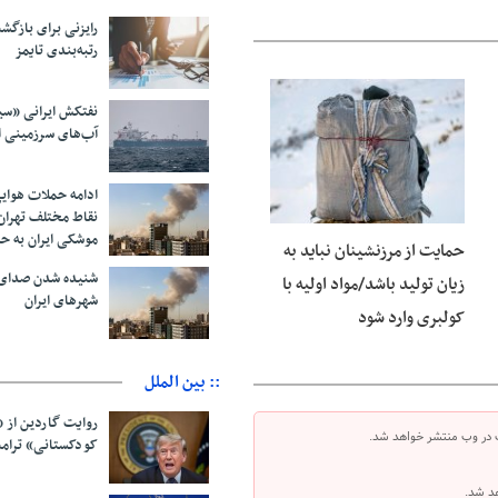
رایزنی برای بازگشت
رتبه‌بندی تایمز
نفتکش ایرانی «سی
06 آگوست 2026
آب‌های سرزمینی ا
ادامه حملات هوای
نقاط مختلف تهران/
موشکی ایران به ح
حمایت از مرزنشینان نباید به
شنیده شدن صدای 
زیان تولید باشد/مواد اولیه با
شهرهای ایران
کولبری وارد شود
:: بین الملل
روایت گاردین از 
 در وب منتشر خواهد شد.
کودکستانی» ترامپ 
هد شد.