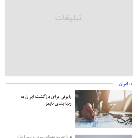
معافیت شایعه است
پاکستان: باید در برابر اسرائیل متحد شویم؛ عادی‌سازی هیچ سودی
ندارد
جهانگیر: امروز خبرنگاران ایران به عنوان خار چشم می‌درخشند
اتفاق عجیب در استقلال؛ امضای شجاعی پای صورت‌های مالی ٩ماه
پس از استعفا
:: ایران
رایزنی برای بازگشت ایران به
رتبه‌بندی تایمز
با حمایت عملیاتی نیروی دریایی ارتش؛