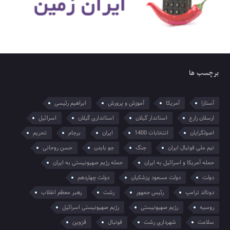
برچسب ها
آستارا
آمریکا
آموزش و پرورش
ابراهیم رئیسی
ارسلان زارع
استاندار گیلان
استانداری گیلان
اسرائیل
اصولگرایان
انتخابات 1400
ایران
برجام
تحریم
تیم ملی فوتبال ایران
جنگ
جو بایدن
حسن روحانی
حمله آمریکا و اسرائیل به ایران
حمله رژیم صهیونیستی به ایران
دولت
دولت مسعود پزشکیان
دولت چهاردهم
دونالد ترامپ
رئیس جمهور
رشت
رهبر معظم انقلاب
روسیه
رژیم صهیونیستی
رژیم صهیونیستی اسرائیل
سلامت
شهرداری رشت
فوتبال
قزوین