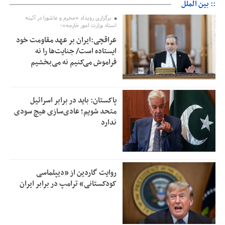
:: بین الملل
برگزاری رویداد «محرم و عاشورا در آئینه
اسناد وزارت امور خارجه»؛
عراقچی:ایران بر عهد مقاومت خود
ایستاده است/ جنایت‌ها را نه
فراموش می‌کنیم نه می‌بخشیم
پاکستان: باید در برابر اسرائیل
متحد شویم؛ عادی‌سازی هیچ سودی
ندارد
روایت گاردین از «دیپلماسی
کودکستانی» ترامپ در برابر ایران