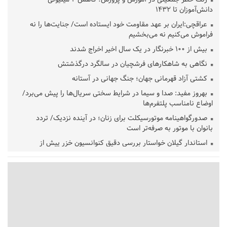
دانش‌آموزان تا ۱۴۳۲
عراقچی:ایران بر عهد مقاومت خود ایستاده است/ جنایت‌ها را نه
فراموش می‌کنیم نه می‌بخشیم
بیش از ۱۰۰ خبرنگار در یک سال اخیر اخراج شدند
نگاهی به شاهکارهای فرشچیان در سالگرد درگذشتش
کشتی آزاد قهرمانی جهان؛ جنگ جهانی در آستانه
بهروز مفید: صدا و سیما در شرایط سختی سریال‌ها را پیش می‌برد/
اوضاع نامناسب پلتفرم‌ها
صدورگواهینامه موتورسیکلت برای زنان؛ در آینده نزدیک/ تردد
بانوان با موتور به‌ صرفه‌تر است
استاندار گیلان خواستار بررسی دقیق کنوانسیون خزر پیش از
تصویب در مجلس شد
پزشکیان‌: بهترین زمان برای دستیابی به توافق شرایط کنونی است/از
حقوق ملت کوتاه نمی‌آییم
عارف: جنگ اصلی امروز، جنگ روایت‌ها بر سر امید و هویت ملی
است
هشدار معاون وظیفه عمومی گیلان به سربازان فراری؛ اعطای