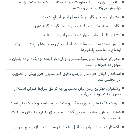
عراقچی:ایران بر عهد مقاومت خود ایستاده است/ جنایت‌ها را نه
فراموش می‌کنیم نه می‌بخشیم
بیش از ۱۰۰ خبرنگار در یک سال اخیر اخراج شدند
نگاهی به شاهکارهای فرشچیان در سالگرد درگذشتش
کشتی آزاد قهرمانی جهان؛ جنگ جهانی در آستانه
بهروز مفید: صدا و سیما در شرایط سختی سریال‌ها را پیش می‌برد/
اوضاع نامناسب پلتفرم‌ها
صدورگواهینامه موتورسیکلت برای زنان؛ در آینده نزدیک/ تردد بانوان با
موتور به‌ صرفه‌تر است
استاندار گیلان خواستار بررسی دقیق کنوانسیون خزر پیش از تصویب
در مجلس شد
پزشکیان‌: بهترین زمان برای دستیابی به توافق شرایط کنونی است/از
حقوق ملت کوتاه نمی‌آییم
عارف: جنگ اصلی امروز، جنگ روایت‌ها بر سر امید و هویت ملی است
هشدار معاون وظیفه عمومی گیلان به سربازان فراری؛ اعطای معافیت
شایعه است
پاکستان: باید در برابر اسرائیل متحد شویم؛ عادی‌سازی هیچ سودی