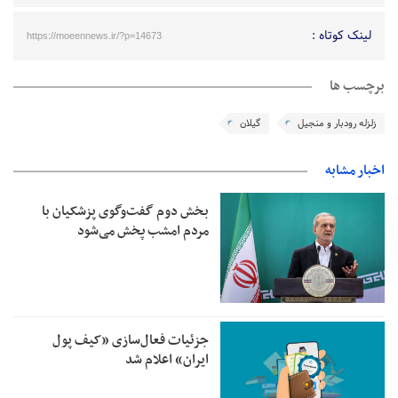
لینک کوتاه :
https://moeennews.ir/?p=14673
برچسب ها
زلزله رودبار و منجیل
گیلان
اخبار مشابه
بخش دوم گفت‌وگوی پزشکیان با
مردم امشب پخش می‌شود
جزئیات فعال‌سازی «کیف پول
ایران» اعلام شد