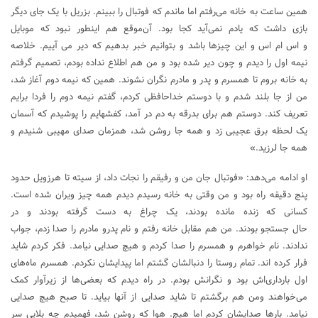
همین ساعت به خانه می‌رفتم اما ماندم که فوتبال را ببینم. بزریل با یک جای دیگر
بازی داشت که یادم نمی‌آید کجا بود. آن‌موقع هم اینطور نبود که موبایل
و اس ام اس و این چیزها باشد و بتوانیم خبر بدهیم که دیر می آییم. خلاصه
نیمه اول را دیدم و چون دیر شده بود و من هم اطلاع نداده بودم، تصمیم گرفتم
به خانه بروم تا همسرم و پدر و مادرم نگران نشوند. همین که نیمه دوم آغاز شد،
من از جا بلند شدم و با دوستم خداحافظی کردم، گفتم نیمه دوم را فردا برایم
تعریف کند. دوستم هم برای بدرقه به دم در آمد، کفشهایم را پوشیدم که آسمان
یک لحظه برق عجیبی زد و همه جا روشن شد، همزمان صدای مهیبی شنیدم و
همه جا لرزید.»
او ادامه می‌دهد: «فوتبال جان من و رفیقم را نجات داد، از سیته تا هرزویل حدود
پنج دقیقه راه بود و من وقتی به خانه رسیدم دیدم همه چیز ویران شده است.
کسانی که زنده مانده بودند، یک چراغ به دست گرفته بودند و در
حال جستجو بودند. من هم مقابل خانه رفتم و نام پدرو مادرم را صدا زدم، جواب
ندادند. نام خواهرم و همسرم را صدا کردم و هیچ صدایی نیامد. فکر کردم شاید
فرار کرده اند. تمام روستا را دنبالشان گشتم اما پیدایشان نکردم. همسرم ماه‌های
اول بارداری‌اش بود و نگرانش بودم. در راه دیدم که بعضی‌ها از زیرآوار کمک
می‌خواهند ومن هم برگشتم تا شاید صدایی از آنها بیاید. تا صبح هیچ صدایی
نیامد. بارها صدایشان کردم اما هیچ. هوا که روشن شد، فهمیدم چه بلایی سر