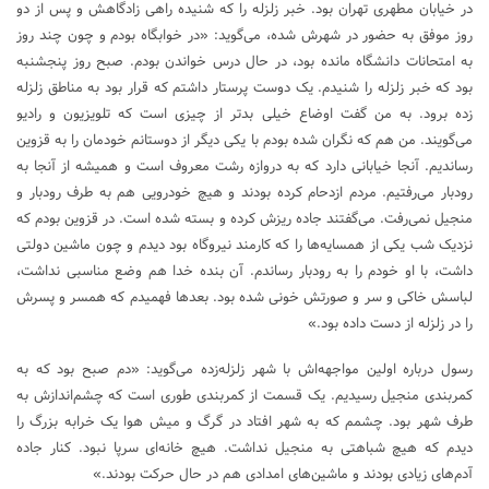
در خیابان مطهری تهران بود. خبر زلزله را که شنیده راهی زادگاهش و پس از دو
روز موفق به حضور در شهرش شده، می‌گوید: «در خوابگاه بودم و چون چند روز
به امتحانات دانشگاه مانده بود، در حال درس خواندن بودم. صبح روز پنجشنبه
بود که خبر زلزله را شنیدم. یک دوست پرستار داشتم که قرار بود به مناطق زلزله
زده برود. به من گفت اوضاع خیلی بدتر از چیزی است که تلویزیون و رادیو
می‌گویند. من هم که نگران شده بودم با یکی دیگر از دوستانم خودمان را به قزوین
رساندیم. آنجا خیابانی دارد که به دروازه رشت معروف است و همیشه از آنجا به
رودبار می‌رفتیم. مردم ازدحام کرده بودند و هیچ خودرویی هم به طرف رودبار و
منجیل نمی‌رفت. می‌گفتند جاده ریزش کرده و بسته شده است. در قزوین بودم که
نزدیک شب یکی از همسایه‌ها را که کارمند نیروگاه بود دیدم و چون ماشین دولتی
داشت، با او خودم را به رودبار رساندم. آن بنده خدا هم وضع مناسبی نداشت،
لباسش خاکی و سر و صورتش خونی شده بود. بعدها فهمیدم که همسر و پسرش
را در زلزله از دست داده بود.»
رسول درباره اولین مواجهه‌اش با شهر زلزله‌زده می‌گوید: «دم صبح بود که به
کمربندی منجیل رسیدیم. یک قسمت از کمربندی طوری است که چشم‌اندازش به
طرف شهر بود. چشمم که به شهر افتاد در گرگ و میش هوا یک خرابه بزرگ را
دیدم که هیچ شباهتی به منجیل نداشت. هیچ خانه‌ای سرپا نبود. کنار جاده
آدم‌های زیادی بودند و ماشین‌های امدادی هم در حال حرکت بودند.»