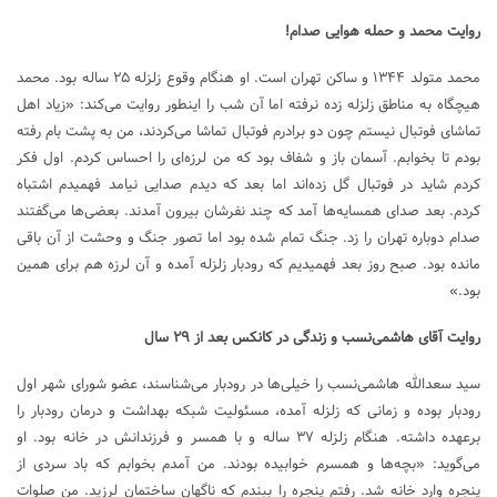
روایت محمد و حمله هوایی صدام!
محمد متولد ۱۳۴۴ و ساکن تهران است. او هنگام وقوع زلزله ۲۵ ساله بود. محمد
هیچگاه به مناطق زلزله زده نرفته اما آن شب را اینطور روایت می‌کند: «زیاد اهل
تماشای فوتبال نیستم چون دو برادرم فوتبال تماشا می‌کردند، من به پشت بام رفته
بودم تا بخوابم. آسمان باز و شفاف بود که من لرزه‌ای را احساس کردم. اول فکر
کردم شاید در فوتبال گل زده‌اند اما بعد که دیدم صدایی نیامد فهمیدم اشتباه
کردم. بعد صدای همسایه‌ها آمد که چند نفرشان بیرون آمدند. بعضی‌ها می‌گفتند
صدام دوباره تهران را زد. جنگ تمام شده بود اما تصور جنگ و وحشت از آن باقی
مانده بود. صبح روز بعد فهمیدیم که رودبار زلزله آمده و آن لرزه هم برای همین
بود.»
روایت آقای هاشمی‌نسب و زندگی در کانکس بعد از ۲۹ سال
سید سعدالله هاشمی‌نسب را خیلی‌ها در رودبار می‌شناسند، عضو شورای شهر اول
رودبار بوده و زمانی که زلزله آمده، مسئولیت شبکه بهداشت و درمان رودبار را
برعهده داشته. هنگام زلزله ۳۷ ساله و با همسر و فرزندانش در خانه بود. او
می‌گوید: «بچه‌ها و همسرم خوابیده بودند. من آمدم بخوابم که باد سردی از
پنجره وارد خانه شد. رفتم پنجره را ببندم که ناگهان ساختمان لرزید. من صلوات