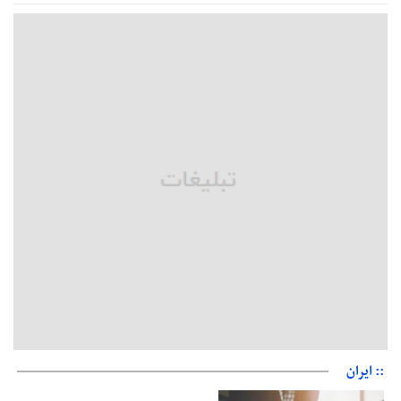
قلعه‌نویی مشخص شد
دفتر رهبر انقلاب: مطالب خارج از مراجع رسمی فاقد سندیت است
بقائی: فضای مذاکرات فنی و سیاسی ایران و عمان درباره تنگه هرمز،
مثبت است
رئیس سازمان جهاد کشاورزی استان: کشاورزان گیلان نسبت به
دریافت یارانه کود اقدام کنند
تمدید مهلت اظهارنامه‌های مالیاتی سال ۱۴۰۴ تا پایان شهریورماه
:: ایران