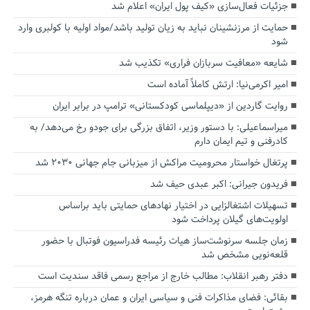
جزئیات فعال‌سازی «کیف پول ایران» اعلام شد
حمایت از مرزنشینان نباید به زیان تولید باشد/مواد اولیه با کولبری وارد
شود
شایعه «معافیت سربازان فراری» تکذیب شد
امیر اکرمی‌نیا: ارتش کاملاً آماده است
روایت گاردین از «دیپلماسی کودکستانی» ترامپ در برابر ایران
میراسماعیلی: با دستور وزیر، اتفاق بزرگی برای جودو رخ می‌دهد/ به
کادرفنی و تیم ایمان دارم
پرتغال خواستار محرومیت مراکش از میزبانی جام جهانی ۲۰۳۰ شد
فریدون جیرانی: اکبر عبدی حیف شد
تسهیلات اشتغالزایی در اختیار نهادهای حمایتی باید براساس
اولویت‌های گیلان پرداخت شود
زمان جلسه سرنوشت‌ساز هیات رئیسه فدراسیون فوتبال با حضور
قلعه‌نویی مشخص شد
دفتر رهبر انقلاب: مطالب خارج از مراجع رسمی فاقد سندیت است
بقائی: فضای مذاکرات فنی و سیاسی ایران و عمان درباره تنگه هرمز،