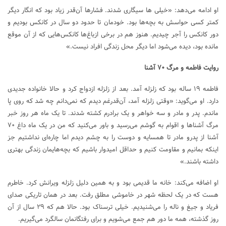
او ادامه می‌دهد: «خیلی ها سیگاری شدند. فشارها آن‌قدر زیاد بود که انگار دیگر
کمتر کسی حواسش به بچه‌ها بود. خودمان تا حدود دو سال در کانکس بودیم و
دور کانکس را آجر چیدیم. هنوز هم در برخی ازباغ‌ها کانکس‌هایی که از آن موقع
مانده بود، دیده می‌شود اما دیگر محل زندگی افراد نیست.»
روایت فاطمه و مرگ ۷۰ آشنا
فاطمه ۱۹ ساله بود که زلزله آمد. بعد از زلزله ازدواج کرد و حالا خانواده جدیدی
دارد. او می‌گوید: «وقتی زلزله آمد، آن‌قدرغم دیدم که نمی‌دانم چه شد که روی پا
ماندم. پدر و مادر و سه خواهر و یک برادرم کشته شدند. تا یک ماه هر روز خبر
مرگ آشناها و اقوام به گوشم می‌رسید و باور می‌کنید که من در یک ماه داغ ۷۰
آشنا از پدرو مادر تا همسایه و دوست را به چشم دیدم اما چاره‌ای نداشتیم جز
اینکه بمانیم و مقاومت کنیم و حداقل امیدوار باشیم که بچه‌هایمان زندگی بهتری
داشته باشند.»
او اضافه می‌کند: خانه ما قدیمی بود و به همین دلیل زلزله ویرانش کرد. خاطرم
هست که در یک لحظه شهر در خاموشی مطلق رفت. بعد در همان تاریکی صدای
فریاد و جیغ و ناله را می‌شنیدیم. خیلی ترسناک بود. حالا هم که ۲۹ سال از آن
روز گذشته، همه ما دور هم جمع می‌شویم و برای رفتگانمان سالگرد می‌گیریم.