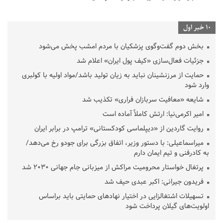
10 خبر اول
بخش دوم گفت‌وگوی پزشکیان با مردم امشب پخش می‌شود
جزئیات فعال‌سازی «کیف پول ایران» اعلام شد
حمایت از مرزنشینان نباید به زیان تولید باشد/مواد اولیه با کولبری
وارد شود
شایعه «معافیت سربازان فراری» تکذیب شد
امیر اکرمی‌نیا: ارتش کاملاً آماده است
روایت گاردین از «دیپلماسی کودکستانی» ترامپ در برابر ایران
میراسماعیلی: با دستور وزیر، اتفاق بزرگی برای جودو رخ می‌دهد/
به کادرفنی و تیم ایمان دارم
پرتغال خواستار محرومیت مراکش از میزبانی جام جهانی ۲۰۳۰ شد
فریدون جیرانی: اکبر عبدی حیف شد
تسهیلات اشتغالزایی در اختیار نهادهای حمایتی باید براساس
اولویت‌های گیلان پرداخت شود
زمان جلسه سرنوشت‌ساز هیات رئیسه فدراسیون فوتبال با حضور