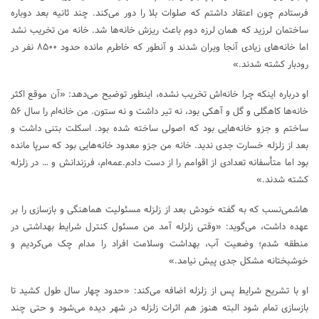
فرستادم چون اعتقاد داشتم که صلوات بلا را دور می‌کند. چند ثانیه بعد دوباره
ساختمان لرزید که همان لرزه دوم باعث ریزش خانه‌ها شد. خانه من تخریب نشد
اما خانه‌های زیادی آنجا ویران شدند و آنطور که خاطرم مانده حدود ۸۵۰۰ نفر در
رودبار کشته شدند.»
او درباره اینکه چرا خانه‌اش تخریب نشده، اینطور توضیح می‌دهد: «آن موقع اکثر
خانه‌ها کاهگلی و گل و آهکی بود، نه تیر داشت و نه ستون. من خانه‌ام را سال ۵۶
ساختم و جزو خانه‌هایی بود که اصولی ساخته شده بود. اسکلت بتنی داشت و
بعد از زلزله خسارت جدی ندید. خانه من جزو معدود خانه‌هایی بود که سرپا مانده
بود اما متأسفانه تعدادی از اقوامم را از دست دادم.عمه‌ام، فرزندانش و … در زلزله
کشته شدند.»
هاشمی‌نسب که به گفته خودش بعد از زلزله مسئولیت هماهنگی و بازسازی را بر
عهده داشت، می‌گوید: «وقتی زلزله آمد من مسئول کنترل شرایط بهداشتی در
منطقه شدم؛ وضعیت آب، بهداشت وسلامت افراد را مدام چک می‌کردیم و
خوشبختانه مشکل جدی پیش نیامد.»
او با تشریح شرایط پس از زلزله اضافه می‌کند: «حدود چهار سال طول کشید تا
بازسازی تمام شود البته هنوز هم اثرات زلزله در شهر دیده می‌شود و حتی چند