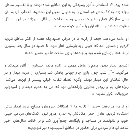
شده بود. ۱۲ استاندار مأمور رسیدگی به این مناطق شده بودند و با تقسیم مناطق
زلزله زده به ۱۲ بخش هر استان را به عنوان معین این بخش‌ها انتخاب کردیم. آن
زمان سازوکار فعلی مدیریت بحران وجود نداشت و آقای میرزاده بر این مسائل
نظارت داشتند و استانداران را مأمور کرده بودند.»
او ادامه می‌دهد: «بعد از زلزله ما در عرض حدود یک هفته از اکثر مناطق بازدید
کردیم و دستور آمد که خیلی زود بازسازی آغاز شود. تا حدود دو سال بعد بسیاری
از خانه‌ها بازسازی شده بود و جاده‌ها و زیر ساخت‌ها نیز تعمیر شد.»
اکبرپور بیدار بودن مردم را عامل مهمی در زنده ماندن بسیاری از آنان می‌داند و
می‌گوید: «آن شب چون بازی جام جهانی پخش شد بسیاری از مردم بیدار و در
حال تماشای این دیدار بودند وگرنه تعداد تلفات خیلی بیشتر از این‌ها می‌شد.
زلزله‌های بم و رودبار بدترین زلزله‌هایی بود که من به عمرم دیده‌ام و امیدوارم
هیچوقت تکرار نشوند.»
او ادامه می‌دهد: «بعد از زلزله ما از امکانات نیروهای مسلح برای امدادرسانی
استفاده کردیم. هلال احمر امکاناتش به اندازه امروز نبود. کمک‌های مردمی خیلی
خوب و قانونمند در مساجد و پایگاه‌ها جمع‌آوری شد و بر خلاف سال‌های اخیر
شاهد ازدحام مردمی برای حضور در مناطق آسیب‌دیده نیز نبودیم.»