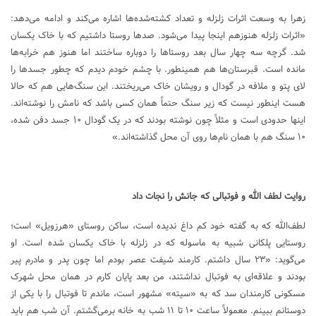
زهرا به وسعت اثرات زلزله و تعداد کشته‌شده‌ها اشاره می‌کند و ادامه می‌دهد:
«اثرات زلزله هنوزهم اینجا پیدا می‌شود. صدها روستا داشتیم که با خاک یکسان
شد. گرچه سه چهار سال بعد روستاها را دوباره ساختند اما هنوز هم خرابه‌ها
مانده است. قبرستان‌ها هم همینطور. با چشم خودم دیدم که چطور جسدها را
لای پتو و ملافه در گودال و رویشان خاک می‌ریختند. این سنگ‌هایی هم که حالا
هست اینطور نیست که زیر سنگ حتماً همان کسی باشد که نامش را نوشته‌اند.
اینها حدودی است و مثلاً چون نوشته بودند که در یک گودال ۱۰ جسد دفن شده،
۱۰ سنگ هم با همان نام‌ها روی آن محل گذاشته‌اند.»
روایت لطف الله و فوتبالی که جانش را نجات داد
لطف‌الله که به گفته خود کم داغ ندیده است، ساکن روستای «هرزویل» است؛
روستایی پلکانی شبیه به ماسوله که در زلزله با خاک یکسان شده است. او
می‌گوید: «۲۳ سال داشتم. کارمند شیفت عصر بودم اما چون پدر و مادرم پیر
بودند و علاقه‌ای به فوتبال نداشتند، من بعد پایان کارم در همان محل شهرک
مسکونی کارمندان سد که به «سیته» مشهور است، ماندم تا فوتبال را با یکی از
دوستانم ببینم. معمولاً ساعت ۱۰ تا ۱۱ شب به خانه برمی‌گشتم. آن شب هم باید