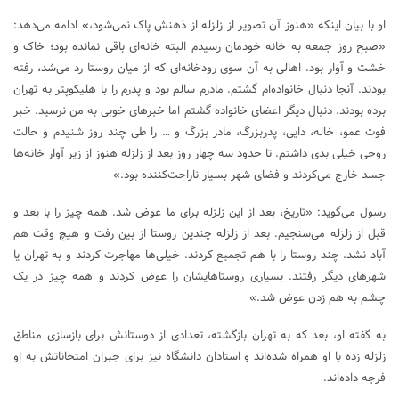
او با بیان اینکه «هنوز آن تصویر از زلزله از ذهنش پاک نمی‌شود،» ادامه می‌دهد:
«صبح روز جمعه به خانه خودمان رسیدم البته خانه‌ای باقی نمانده بود؛ خاک و
خشت و آوار بود. اهالی به آن سوی رودخانه‌ای که از میان روستا رد می‌شد، رفته
بودند. آنجا دنبال خانواده‌ام گشتم. مادرم سالم بود و پدرم را با هلیکوپتر به تهران
برده بودند. دنبال دیگر اعضای خانواده گشتم اما خبرهای خوبی به من نرسید. خبر
فوت عمو، خاله، دایی، پدربزرگ، مادر بزرگ و … را طی چند روز شنیدم و حالت
روحی خیلی بدی داشتم. تا حدود سه چهار روز بعد از زلزله هنوز از زیر آوار خانه‌ها
جسد خارج می‌کردند و فضای شهر بسیار ناراحت‌کننده بود.»
رسول می‌گوید: «تاریخ، بعد از این زلزله برای ما عوض شد. همه چیز را با بعد و
قبل از زلزله می‌سنجیم. بعد از زلزله چندین روستا از بین رفت و هیچ وقت هم
آباد نشد. چند روستا را با هم تجمیع کردند. خیلی‌ها مهاجرت کردند و به تهران یا
شهرهای دیگر رفتند. بسیاری روستاهایشان را عوض کردند و همه چیز در یک
چشم به هم زدن عوض شد.»
به گفته او، بعد که به تهران بازگشته، تعدادی از دوستانش برای بازسازی مناطق
زلزله زده با او همراه شده‌اند و استادان دانشگاه نیز برای جبران امتحاناتش به او
فرجه داده‌اند.