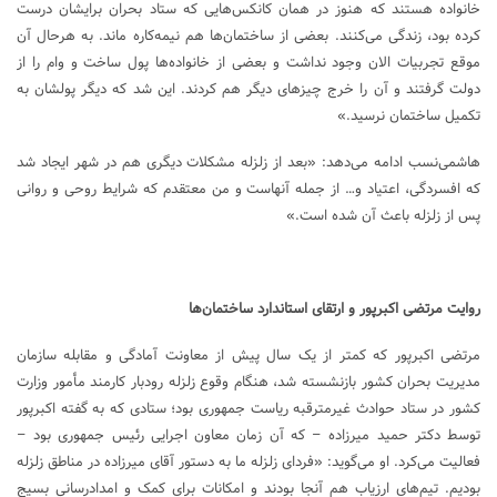
خانواده هستند که هنوز در همان کانکس‌هایی که ستاد بحران برایشان درست
کرده بود، زندگی می‌کنند. بعضی از ساختمان‌ها هم نیمه‌کاره ماند. به هرحال آن
موقع تجربیات الان وجود نداشت و بعضی از خانواده‌ها پول ساخت و وام را از
دولت گرفتند و آن را خرج چیزهای دیگر هم کردند. این شد که دیگر پولشان به
تکمیل ساختمان نرسید.»
هاشمی‌نسب ادامه می‌دهد: «بعد از زلزله مشکلات دیگری هم در شهر ایجاد شد
که افسردگی، اعتیاد و… از جمله آنهاست و من معتقدم که شرایط روحی و روانی
پس از زلزله باعث آن شده است.»
روایت مرتضی اکبرپور و ارتقای استاندارد ساختمان‌ها
مرتضی اکبرپور که کمتر از یک سال پیش از معاونت آمادگی و مقابله سازمان
مدیریت بحران کشور بازنشسته شد، هنگام وقوع زلزله رودبار کارمند مأمور وزارت
کشور در ستاد حوادث غیرمترقبه ریاست جمهوری بود؛ ستادی که به گفته اکبرپور
توسط دکتر حمید میرزاده – که آن زمان معاون اجرایی رئیس جمهوری بود –
فعالیت می‌کرد. او می‌گوید: «فردای زلزله ما به دستور آقای میرزاده در مناطق زلزله
بودیم. تیم‌های ارزیاب هم آنجا بودند و امکانات برای کمک و امدادرسانی بسیج