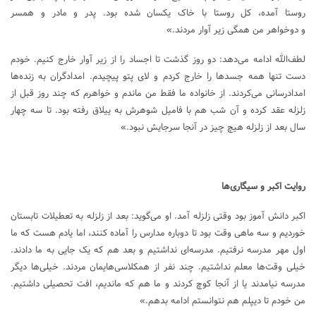
روستا آمده، کل روستا با خاک یکسان شده بود. پدر و مادر و همسر
و دوخواهر من همگی زیر آوار مردند.»
لطف‌الله ادامه می‌دهد: دو روز گذشت تا اجساد را از زیر آوار خارج کنیم. خودم
دست تنها همه جسدها را خارج کردم و لای پتو پیچیدم. امدادگران به زنده‌ها
امدادرسانی می‌کردند. از خانواده ما فقط من ماندم و خواهرم که چند روز قبل از
زلزله عقد کرده و آن شب هم با فامیل شوهرش به ییلاق رفته بود. تا سه چهار
سال بعد از زلزله هیچ چیز در آنجا سرجایش نبود.»
روایت اکبر و سیگاری‌ها
اکبر دانش آموز بود وقتی زلزله آمد. او می‌گوید: بعد از زلزله به تعطیلات تابستان
خوردیم و سه ماهی وقت بود تا دوباره مدارس را آماده کنند، اما یادم هست که ما
اول مهر مدرسه نرفتیم. مدرسه‌ای نداشتیم و بعد هم که یک جایی به ما دادند.
خیلی وقت‌ها معلم نداشتیم. چند نفر از همکلاسی‌هایمان مردند. خیلی‌ها دیگر
مدرسه نیامدند یا از آنجا کوچ کردند و ما هم که ماندیم، افت تحصیلی داشتیم.
من خودم تا دیپلم هم نتوانستم ادامه بدهم.»