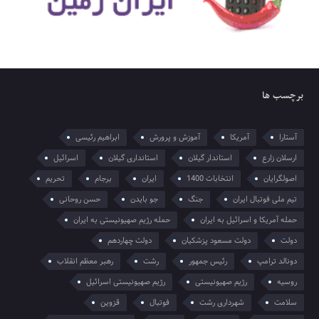
برچسب ها
آستارا
آمریکا
آموزش و پرورش
ابراهیم رئیسی
ارسلان زارع
استاندار گیلان
استانداری گیلان
اسرائیل
اصولگرایان
انتخابات 1400
ایران
برجام
تحریم
تیم ملی فوتبال ایران
جنگ
جو بایدن
حسن روحانی
حمله آمریکا و اسرائیل به ایران
حمله رژیم صهیونیستی به ایران
دولت
دولت مسعود پزشکیان
دولت چهاردهم
دونالد ترامپ
رئیس جمهور
رشت
رهبر معظم انقلاب
روسیه
رژیم صهیونیستی
رژیم صهیونیستی اسرائیل
سلامت
شهرداری رشت
فوتبال
قزوین