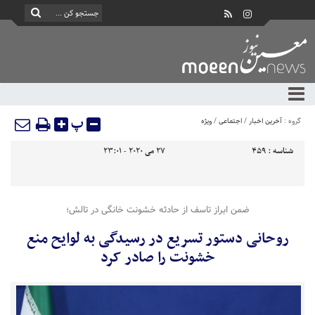
پ
گروه :
آخرین اخبار
/
اجتماعی
/
ویژه
شناسه :
459
27 می 2020 - 23:01
ضمن ابراز تاسف از حادثه خشونت خانگی در تالش؛
روحانی دستور تسریع در رسیدگی به لوایح منع
خشونت را صادر کرد