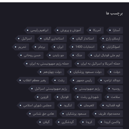
برچسب ها
آستارا
آمریکا
آموزش و پرورش
ابراهیم رئیسی
ارسلان زارع
استاندار گیلان
استانداری گیلان
اسرائیل
اصولگرایان
انتخابات 1400
ایران
برجام
تحریم
تیم ملی فوتبال ایران
جنگ
جو بایدن
حسن روحانی
حمله آمریکا و اسرائیل به ایران
حمله رژیم صهیونیستی به ایران
دولت
دولت مسعود پزشکیان
دولت چهاردهم
دونالد ترامپ
رئیس جمهور
رشت
رهبر معظم انقلاب
روسیه
رژیم صهیونیستی
رژیم صهیونیستی اسرائیل
سلامت
شهرداری رشت
فوتبال
قزوین
قوه قضائیه
لاهیجان
لنگرود
مجلس شورای اسلامی
محمدجواد ظریف
مسعود پزشکیان
هادی حق شناس
واکسن کرونا
کرونا
گردشگری
گیلان