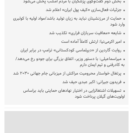
بخش دوم گفت‌وگوی پزشکیان با مردم امشب پخش می‌شود
جزئیات فعال‌سازی «کیف پول ایران» اعلام شد
حمایت از مرزنشینان نباید به زیان تولید باشد/مواد اولیه با کولبری
وارد شود
شایعه «معافیت سربازان فراری» تکذیب شد
امیر اکرمی‌نیا: ارتش کاملاً آماده است
روایت گاردین از «دیپلماسی کودکستانی» ترامپ در برابر ایران
میراسماعیلی: با دستور وزیر، اتفاق بزرگی برای جودو رخ می‌دهد/
به کادرفنی و تیم ایمان دارم
پرتغال خواستار محرومیت مراکش از میزبانی جام جهانی ۲۰۳۰ شد
فریدون جیرانی: اکبر عبدی حیف شد
تسهیلات اشتغالزایی در اختیار نهادهای حمایتی باید براساس
اولویت‌های گیلان پرداخت شود
زمان جلسه سرنوشت‌ساز هیات رئیسه فدراسیون فوتبال با حضور
قلعه‌نویی مشخص شد
دفتر رهبر انقلاب: مطالب خارج از مراجع رسمی فاقد سندیت است
بقائی: فضای مذاکرات فنی و سیاسی ایران و عمان درباره تنگه هرمز،