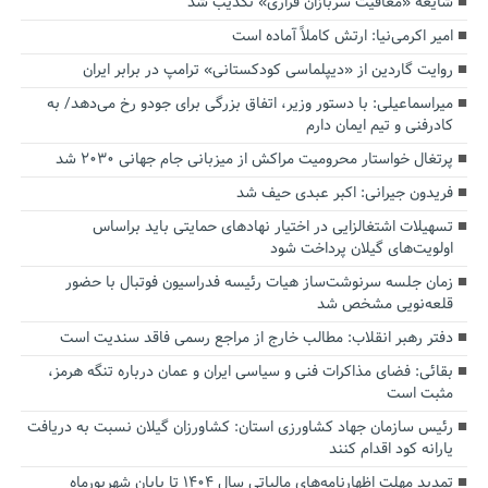
شایعه «معافیت سربازان فراری» تکذیب شد
امیر اکرمی‌نیا: ارتش کاملاً آماده است
روایت گاردین از «دیپلماسی کودکستانی» ترامپ در برابر ایران
میراسماعیلی: با دستور وزیر، اتفاق بزرگی برای جودو رخ می‌دهد/ به
کادرفنی و تیم ایمان دارم
پرتغال خواستار محرومیت مراکش از میزبانی جام جهانی ۲۰۳۰ شد
فریدون جیرانی: اکبر عبدی حیف شد
تسهیلات اشتغالزایی در اختیار نهادهای حمایتی باید براساس
اولویت‌های گیلان پرداخت شود
زمان جلسه سرنوشت‌ساز هیات رئیسه فدراسیون فوتبال با حضور
قلعه‌نویی مشخص شد
دفتر رهبر انقلاب: مطالب خارج از مراجع رسمی فاقد سندیت است
بقائی: فضای مذاکرات فنی و سیاسی ایران و عمان درباره تنگه هرمز،
مثبت است
رئیس سازمان جهاد کشاورزی استان: کشاورزان گیلان نسبت به دریافت
یارانه کود اقدام کنند
تمدید مهلت اظهارنامه‌های مالیاتی سال ۱۴۰۴ تا پایان شهریورماه