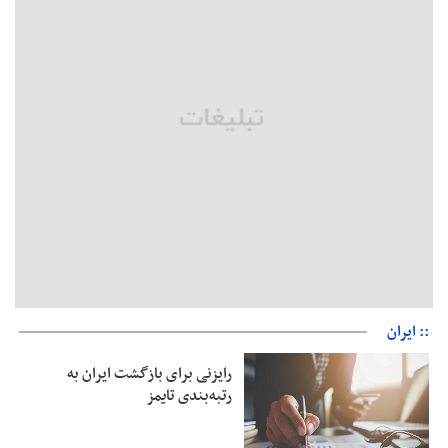
جزئیات فعال‌سازی «کیف پول ایران» اعلام شد
حمایت از مرزنشینان نباید به زیان تولید باشد/مواد اولیه با کولبری
وارد شود
شایعه «معافیت سربازان فراری» تکذیب شد
امیر اکرمی‌نیا: ارتش کاملاً آماده است
:: ایران
رایزنی برای بازگشت ایران به
رتبه‌بندی تایمز