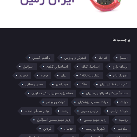
برچسب ها
آستارا
آمریکا
آموزش و پرورش
ابراهیم رئیسی
ارسلان زارع
استاندار گیلان
استانداری گیلان
اسرائیل
اصولگرایان
انتخابات 1400
ایران
برجام
تحریم
تیم ملی فوتبال ایران
جنگ
جو بایدن
حسن روحانی
حمله آمریکا و اسرائیل به ایران
حمله رژیم صهیونیستی به ایران
دولت
دولت مسعود پزشکیان
دولت چهاردهم
دونالد ترامپ
رئیس جمهور
رشت
رهبر معظم انقلاب
روسیه
رژیم صهیونیستی
رژیم صهیونیستی اسرائیل
سلامت
شهرداری رشت
فوتبال
قزوین