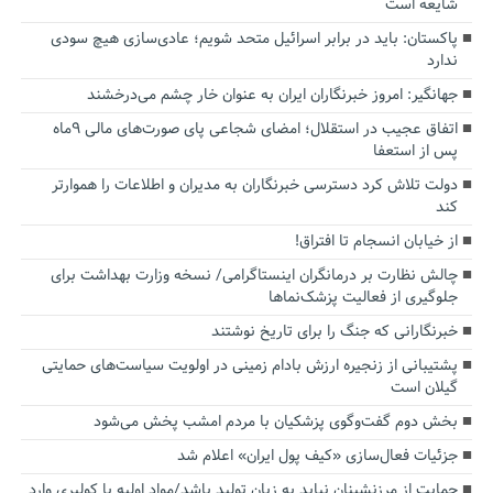
شایعه است
پاکستان: باید در برابر اسرائیل متحد شویم؛ عادی‌سازی هیچ سودی
ندارد
جهانگیر: امروز خبرنگاران ایران به عنوان خار چشم می‌درخشند
اتفاق عجیب در استقلال؛ امضای شجاعی پای صورت‌های مالی ٩ماه
پس از استعفا
دولت تلاش کرد دسترسی خبرنگاران به مدیران و اطلاعات را هموارتر
کند
از خیابان انسجام تا افتراق!
چالش نظارت بر درمانگران اینستاگرامی/ نسخه وزارت بهداشت برای
جلوگیری از فعالیت پزشک‌نماها
خبرنگارانی که جنگ را برای تاریخ نوشتند
پشتیبانی از زنجیره ارزش بادام زمینی در اولویت سیاست‌های حمایتی
گیلان است
بخش دوم گفت‌وگوی پزشکیان با مردم امشب پخش می‌شود
جزئیات فعال‌سازی «کیف پول ایران» اعلام شد
حمایت از مرزنشینان نباید به زیان تولید باشد/مواد اولیه با کولبری وارد