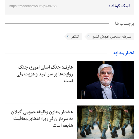
لینک کوتاه :
https://moeennews.ir/?p=39758
برچسب ها
سازمان سنجش آموزش کشور
کنکور
اخبار مشابه
عارف: جنگ اصلی امروز، جنگ
روایت‌ها بر سر امید و هویت ملی
است
هشدار معاون وظیفه عمومی گیلان
به سربازان فراری؛ اعطای معافیت
شایعه است