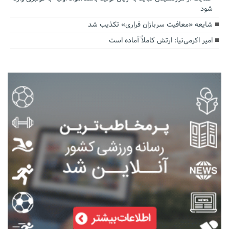
شود
شایعه «معافیت سربازان فراری» تکذیب شد
امیر اکرمی‌نیا: ارتش کاملاً آماده است