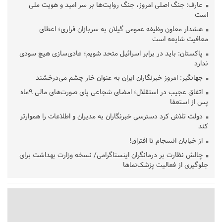
عارف: جنگ اصلی امروز، جنگ روایت‌ها بر سر امید و هویت ملی
است
هشدار معاون وظیفه عمومی گیلان به سربازان فراری؛ اعطای
معافیت شایعه است
پاکستان: باید در برابر اسرائیل متحد شویم؛ عادی‌سازی هیچ سودی
ندارد
جهانگیر: امروز خبرنگاران ایران به عنوان خار چشم می‌درخشند
اتفاق عجیب در استقلال؛ امضای شجاعی پای صورت‌های مالی ٩ماه
پس از استعفا
دولت تلاش کرد دسترسی خبرنگاران به مدیران و اطلاعات را هموارتر
کند
از خیابان انسجام تا افتراق!
چالش نظارت بر درمانگران اینستاگرامی/ نسخه وزارت بهداشت برای
جلوگیری از فعالیت پزشک‌نماها
خبرنگارانی که جنگ را برای تاریخ نوشتند
پشتیبانی از زنجیره ارزش بادام زمینی در اولویت سیاست‌های
حمایتی گیلان است
بخش دوم گفت‌وگوی پزشکیان با مردم امشب پخش می‌شود