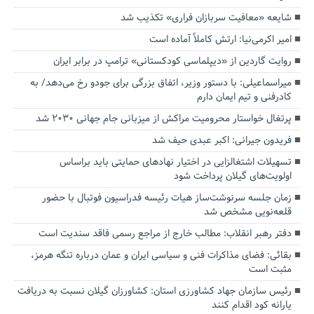
شایعه «معافیت سربازان فراری» تکذیب شد
امیر اکرمی‌نیا: ارتش کاملاً آماده است
روایت گاردین از «دیپلماسی کودکستانی» ترامپ در برابر ایران
میراسماعیلی: با دستور وزیر، اتفاق بزرگی برای جودو رخ می‌دهد/ به
کادرفنی و تیم ایمان دارم
پرتغال خواستار محرومیت مراکش از میزبانی جام جهانی ۲۰۳۰ شد
فریدون جیرانی: اکبر عبدی حیف شد
تسهیلات اشتغالزایی در اختیار نهادهای حمایتی باید براساس
اولویت‌های گیلان پرداخت شود
زمان جلسه سرنوشت‌ساز هیات رئیسه فدراسیون فوتبال با حضور
قلعه‌نویی مشخص شد
دفتر رهبر انقلاب: مطالب خارج از مراجع رسمی فاقد سندیت است
بقائی: فضای مذاکرات فنی و سیاسی ایران و عمان درباره تنگه هرمز،
مثبت است
رئیس سازمان جهاد کشاورزی استان: کشاورزان گیلان نسبت به دریافت
یارانه کود اقدام کنند