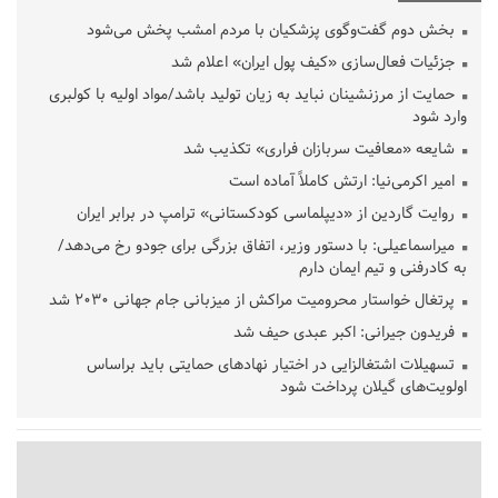
بخش دوم گفت‌وگوی پزشکیان با مردم امشب پخش می‌شود
جزئیات فعال‌سازی «کیف پول ایران» اعلام شد
حمایت از مرزنشینان نباید به زیان تولید باشد/مواد اولیه با کولبری
وارد شود
شایعه «معافیت سربازان فراری» تکذیب شد
امیر اکرمی‌نیا: ارتش کاملاً آماده است
روایت گاردین از «دیپلماسی کودکستانی» ترامپ در برابر ایران
میراسماعیلی: با دستور وزیر، اتفاق بزرگی برای جودو رخ می‌دهد/
به کادرفنی و تیم ایمان دارم
پرتغال خواستار محرومیت مراکش از میزبانی جام جهانی ۲۰۳۰ شد
فریدون جیرانی: اکبر عبدی حیف شد
تسهیلات اشتغالزایی در اختیار نهادهای حمایتی باید براساس
اولویت‌های گیلان پرداخت شود
زمان جلسه سرنوشت‌ساز هیات رئیسه فدراسیون فوتبال با حضور
قلعه‌نویی مشخص شد
دفتر رهبر انقلاب: مطالب خارج از مراجع رسمی فاقد سندیت است