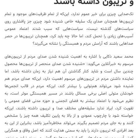
و تریبون داشته باشند
تک‌صدایی چیزی برای خیر عموم ندارد، این‌که از تمام ظرفیت‌های موجود و تمام
تریبون‌ها همچنان صدای یک سلیقه خاص شنیده شود چیزی جز پافشاری روی
سیاست‌های گذشته نیست، سیاست‌هایی که سبب شدند اعتماد عمومی
آسیب‌های زیادی را تحمل کند، اما حالا چه باید کرد، همچنان تریبون‌ها در حصر
صداهایی باشند که آرامش مردم و همبستگی را نشانه می‌گیرند؟
محمد سعید ذکایی با اشاره به اهمیت شنیده شدن صدای مردم از تریبون‌های
مرسوم به خبرآنلاین می‌گوید: «شنیده شدن صدای منحصر از تریبون‌ها محصول
چندین سال است و شاید کنار گذاشتن آن هم نیاز به زمان داشته باشد، اما
نماینده داشتن مردم در تریبون‌های مرسوم اهمیت دارد، این‌که صدای مردم هم
شنیده شود می‌تواند هم‌نوایی را بیشتر کند، این‌که مردم در قالب انجمن‌ها
خودشان متولی اصلی برخی مسائل باشند در مسیر همبستگی موثر است، به
نظرم می‌شود با اعتماد بیشتر به فضای انجمنی و حوزه مدنی فضای عمومی را
تقویت کرد، ایراد ندارد سلیقه‌های مختلف صدا و تریبون داشته باشند، این‌که
خواسته شود با چارچوب عمودی و از بالا به پایین تکلیف همه چیز را مشخص
کنند و به جای مردم تصمیم بگیرند می‌تواند مخاطره‌آمیز باشد، بنابراین از این به
بعد افرادی که تریبون دارند را باید به سمتی هدایت کنند که اصل وفاق و همگرایی
کمتر آسیب ببیند، صدای‌هایی که از تریبون‌ها به گوش می‌رسند نباید مرزبندی