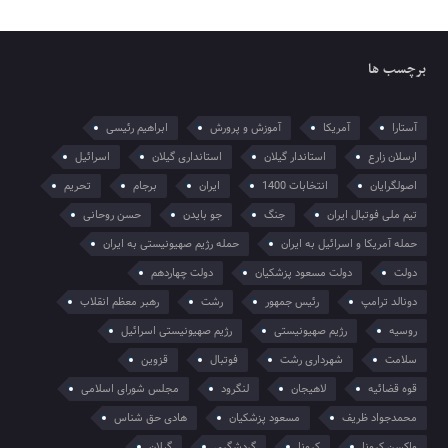
برچسب ها
آستارا
آمریکا
آموزش و پرورش
ابراهیم رئیسی
ارسلان زارع
استاندار گیلان
استانداری گیلان
اسرائیل
اصولگرایان
انتخابات 1400
ایران
برجام
تحریم
تیم ملی فوتبال ایران
جنگ
جو بایدن
حسن روحانی
حمله آمریکا و اسرائیل به ایران
حمله رژیم صهیونیستی به ایران
دولت
دولت مسعود پزشکیان
دولت چهاردهم
دونالد ترامپ
رئیس جمهور
رشت
رهبر معظم انقلاب
روسیه
رژیم صهیونیستی
رژیم صهیونیستی اسرائیل
سلامت
شهرداری رشت
فوتبال
قزوین
قوه قضائیه
لاهیجان
لنگرود
مجلس شورای اسلامی
محمدجواد ظریف
مسعود پزشکیان
هادی حق شناس
واکسن کرونا
کرونا
گردشگری
گیلان