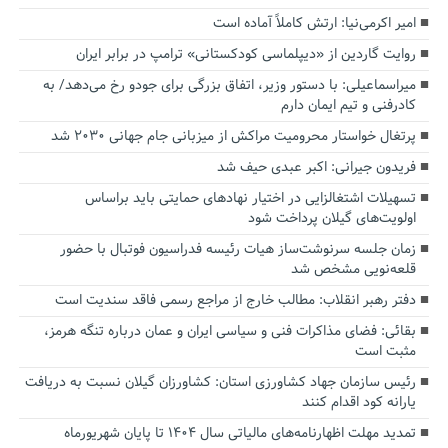
امیر اکرمی‌نیا: ارتش کاملاً آماده است
روایت گاردین از «دیپلماسی کودکستانی» ترامپ در برابر ایران
میراسماعیلی: با دستور وزیر، اتفاق بزرگی برای جودو رخ می‌دهد/ به
کادرفنی و تیم ایمان دارم
پرتغال خواستار محرومیت مراکش از میزبانی جام جهانی ۲۰۳۰ شد
فریدون جیرانی: اکبر عبدی حیف شد
تسهیلات اشتغالزایی در اختیار نهادهای حمایتی باید براساس
اولویت‌های گیلان پرداخت شود
زمان جلسه سرنوشت‌ساز هیات رئیسه فدراسیون فوتبال با حضور
قلعه‌نویی مشخص شد
دفتر رهبر انقلاب: مطالب خارج از مراجع رسمی فاقد سندیت است
بقائی: فضای مذاکرات فنی و سیاسی ایران و عمان درباره تنگه هرمز،
مثبت است
رئیس سازمان جهاد کشاورزی استان: کشاورزان گیلان نسبت به دریافت
یارانه کود اقدام کنند
تمدید مهلت اظهارنامه‌های مالیاتی سال ۱۴۰۴ تا پایان شهریورماه