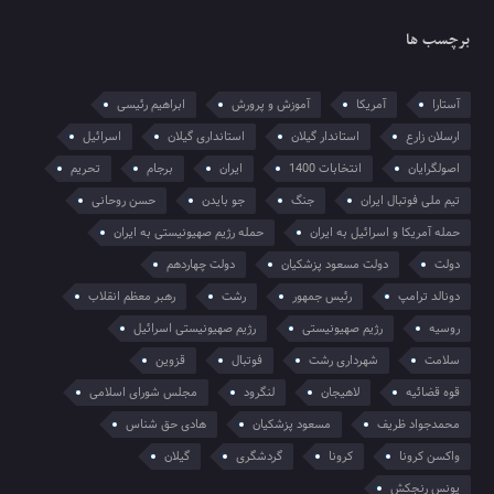
برچسب ها
آستارا
آمریکا
آموزش و پرورش
ابراهیم رئیسی
ارسلان زارع
استاندار گیلان
استانداری گیلان
اسرائیل
اصولگرایان
انتخابات 1400
ایران
برجام
تحریم
تیم ملی فوتبال ایران
جنگ
جو بایدن
حسن روحانی
حمله آمریکا و اسرائیل به ایران
حمله رژیم صهیونیستی به ایران
دولت
دولت مسعود پزشکیان
دولت چهاردهم
دونالد ترامپ
رئیس جمهور
رشت
رهبر معظم انقلاب
روسیه
رژیم صهیونیستی
رژیم صهیونیستی اسرائیل
سلامت
شهرداری رشت
فوتبال
قزوین
قوه قضائیه
لاهیجان
لنگرود
مجلس شورای اسلامی
محمدجواد ظریف
مسعود پزشکیان
هادی حق شناس
واکسن کرونا
کرونا
گردشگری
گیلان
یونس رنجکش