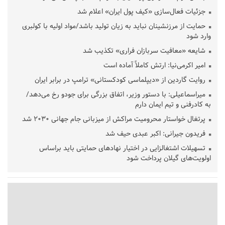
جزئیات فعال‌سازی «کیف پول ایران» اعلام شد
حمایت از مرزنشینان نباید به زیان تولید باشد/مواد اولیه با کولبری
وارد شود
شایعه «معافیت سربازان فراری» تکذیب شد
امیر اکرمی‌نیا: ارتش کاملاً آماده است
روایت گاردین از «دیپلماسی کودکستانی» ترامپ در برابر ایران
میراسماعیلی: با دستور وزیر، اتفاق بزرگی برای جودو رخ می‌دهد/
به کادرفنی و تیم ایمان دارم
پرتغال خواستار محرومیت مراکش از میزبانی جام جهانی ۲۰۳۰ شد
فریدون جیرانی: اکبر عبدی حیف شد
تسهیلات اشتغالزایی در اختیار نهادهای حمایتی باید براساس
اولویت‌های گیلان پرداخت شود
زمان جلسه سرنوشت‌ساز هیات رئیسه فدراسیون فوتبال با حضور
قلعه‌نویی مشخص شد
دفتر رهبر انقلاب: مطالب خارج از مراجع رسمی فاقد سندیت است
بقائی: فضای مذاکرات فنی و سیاسی ایران و عمان درباره تنگه هرمز،
مثبت است