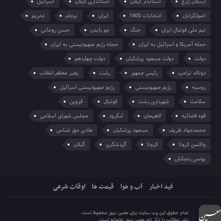
ارسلان زارع
استاندار گیلان
استانداری گیلان
اسرائیل
اصولگرایان
انتخابات 1400
ایران
برجام
تحریم
تیم ملی فوتبال ایران
جنگ
جو بایدن
حسن روحانی
حمله آمریکا و اسرائیل به ایران
حمله رژیم صهیونیستی به ایران
دولت
دولت مسعود پزشکیان
دولت چهاردهم
دونالد ترامپ
رئیس جمهور
رشت
رهبر معظم انقلاب
روسیه
رژیم صهیونیستی
رژیم صهیونیستی اسرائیل
سلامت
شهرداری رشت
فوتبال
قزوین
قوه قضائیه
لاهیجان
لنگرود
مجلس شورای اسلامی
محمدجواد ظریف
مسعود پزشکیان
هادی حق شناس
واکسن کرونا
کرونا
گردشگری
گیلان
یونس رنجکش
فید اخبار
آب و هوا
قیمت ها
اوقات شرعی
تمام حقوق این وب سایت برای معین نیوز محفوظ است.
نشر مطالب با ذکر نام معین نیوز بلامانع است.