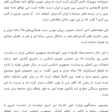
«روزنامه نیویورک تایمز گزارش کرده است به پیش نویس توافق نامه همکاری های
جامع اقتصادی و امنیتی بین چین و ایران دست یافته است این توافق نامه نفوذ
چین را در زمینه های مرتبط با ایران گسترش خواهد داد، آیا چنین چیزی را تایید
می کنید؟ گفت که در این مورد خاص اطلاعاتی ندارد.
طی هفته‌های اخیر انتشار تصویب پیش نویس سند همکاری‌های ۲۵ ساله ایران و
چین حاشیه های گسترده‌ای هم در محافل رسمی رسانه ای و هم در فضای مجازی
به همراه داشته است.
با این حال «محمدجواد ظریف» وزیر امورخارجه جمهوری اسلامی ایران در نشست
علنی روز یکشنبه ۱۵ تیر مجلس شورای اسلامی در تشریح گزارش خود درباره
تحولات بین المللی و سیاست جمهوری اسلامی ایران در سال جهش تولید با اشاره
به توافق استراتژیک ۲۵ ساله ایران و چین، گفت: در این خصوص هیچ موضوع
مخفی وجود ندارد و همه چیز کاملاً شفاف است که در زمان های مختلف اعلام
شده است؛ از زمانی که آقای شی با رهبر انقلاب دیدار کرده اند و نسبت به این
موضوع مسائلی مطرح شد تاکنون همه امور به طور شفاف برای جامعه بیان شده
است.
موسوی، سخنگوی وزارت امور خارجه نیز امروز دوشنبه در نشست خبری با
اصحاب رسانه با تاکید بر اعلام آمادگی جمهوری اسلامی ایران برای انعقاد