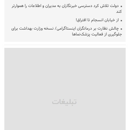
دولت تلاش کرد دسترسی خبرنگاران به مدیران و اطلاعات را هموارتر
کند
از خیابان انسجام تا افتراق!
چالش نظارت بر درمانگران اینستاگرامی/ نسخه وزارت بهداشت برای
جلوگیری از فعالیت پزشک‌نماها
خبرنگارانی که جنگ را برای تاریخ نوشتند
پشتیبانی از زنجیره ارزش بادام زمینی در اولویت سیاست‌های
حمایتی گیلان است
بخش دوم گفت‌وگوی پزشکیان با مردم امشب پخش می‌شود
جزئیات فعال‌سازی «کیف پول ایران» اعلام شد
حمایت از مرزنشینان نباید به زیان تولید باشد/مواد اولیه با کولبری
وارد شود
شایعه «معافیت سربازان فراری» تکذیب شد
امیر اکرمی‌نیا: ارتش کاملاً آماده است