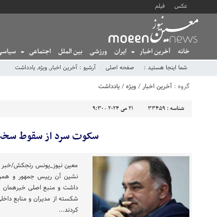
عکس
فیلم
خانه
آخرین اخبار
ایران
ورزشی
بین الملل
اجتماعی
سیاسی
شما اینجا هستید :
صفحه اصلی
آرشیو :
آخرین اخبار
,
ویژه
,
یادداشت
گروه :
آخرین اخبار
/
ویژه
/
یادداشت
شناسه :
33459
21 می 2024 - 9:30
سکوت سرد از سقوط سخت
معین نیوز_یونس رنجکش/خبر ناگ
نشین آن رییس جمهور و همراه
داشت و منبع اصلی خبرهمان ها
شکسته از مدیران و منابع داخل
کردند...