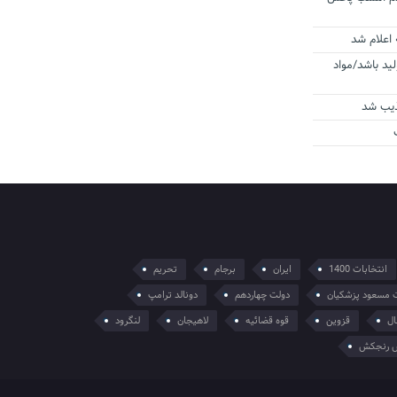
 اعلام شد
لید باشد/مواد
ذیب شد
انتخابات 1400
ایران
برجام
تحریم
 مسعود پزشکیان
دولت چهاردهم
دونالد ترامپ
ال
قزوین
قوه قضائیه
لاهیجان
لنگرود
 رنجکش