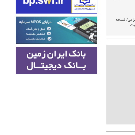
رامی/ نسخه
یت
وشتند
نی در اولویت
مردم امشب
» اعلام شد
تولید باشد/
تکذیب شد
ست