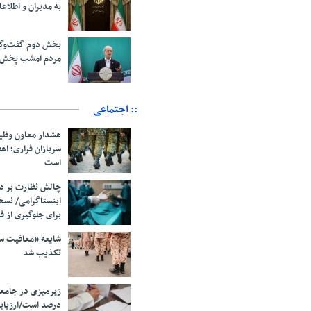
به مدیران و اطلاعا
بخش دوم گفت‌وگو
مردم امشب پخش 
:: اجتماعی
هشدار معاون وظیف
سربازان فراری؛ ا
است
چالش نظارت بر در
اینستاگرامی/ نس
برای جلوگیری از ف
شایعه «معافیت سر
تکذیب شد
درصد است/ارزیاب