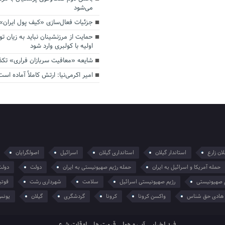
می‌شود
جزئیات فعال‌سازی «کیف پول ایران»
حمایت از مرزنشینان نباید به زیان تو
اولیه با کولبری وارد شود
شایعه «معافیت سربازان فراری» تک
امیر اکرمی‌نیا: ارتش کاملاً آماده است
ان زارع
استاندار گیلان
استانداری گیلان
اسرائیل
اصولگرایان
حمله آمریکا و اسرائیل به ایران
حمله رژیم صهیونیستی به ایران
دولت
دولت
 صهیونیستی
رژیم صهیونیستی اسرائیل
سلامت
شهرداری رشت
فوتب
هادی حق شناس
واکسن کرونا
کرونا
گردشگری
گیلان
یونس
فید اخبار
آب و هوا
قیمت ها
اوقات شرعی