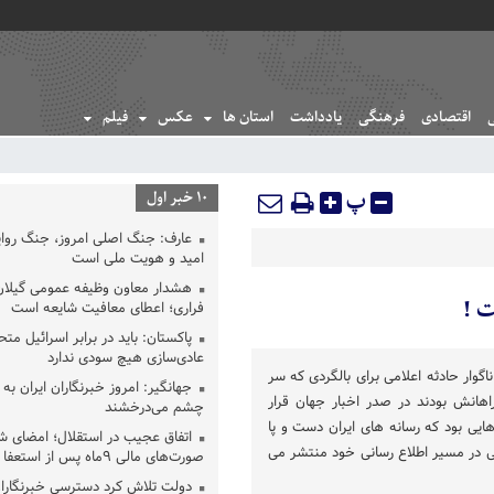
اقتصادی
فرهنگی
یادداشت
استان ها
عکس
فیلم
پ
10 خبر اول
عارف: جنگ اصلی امروز، جنگ روای
امید و هویت ملی است
هشدار معاون وظیفه عمومی گیلان 
 !
فراری؛ اعطای معافیت شایعه است
پاکستان: باید در برابر اسرائیل مت
عادی‌سازی هیچ سودی ندارد
وار حادثه اعلامی برای بالگردی که سر
جهانگیر: امروز خبرنگاران ایران به 
انش بودند در صدر اخبار جهان قرار
چشم می‌درخشند
یی بود که رسانه های ایران دست و پا
اتفاق عجیب در استقلال؛ امضای ش
ی در مسیر اطلاع رسانی خود منتشر می
صورت‌های مالی ٩ماه پس از استعفا
دولت تلاش کرد دسترسی خبرنگاران