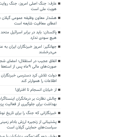
عارف: جنگ اصلی امروز، جنگ روایت‌ه
هویت ملی است
هشدار معاون وظیفه عمومی گیلان به
اعطای معافیت شایعه است
پاکستان: باید در برابر اسرائیل متحد
هیچ سودی ندارد
جهانگیر: امروز خبرنگاران ایران به 
می‌درخشند
اتفاق عجیب در استقلال؛ امضای شجا
صورت‌های مالی ٩ماه پس از استعفا
دولت تلاش کرد دسترسی خبرنگاران ب
اطلاعات را هموارتر کند
از خیابان انسجام تا افتراق!
چالش نظارت بر درمانگران اینستاگرا
بهداشت برای جلوگیری از فعالیت پزش
خبرنگارانی که جنگ را برای تاریخ نوش
پشتیبانی از زنجیره ارزش بادام زمینی
سیاست‌های حمایتی گیلان است
بخش دوم گفت‌وگوی پزشکیان با م