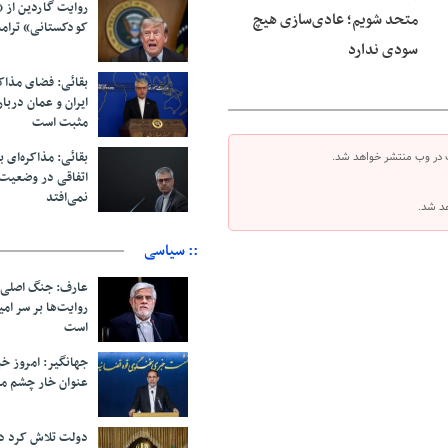
روایت گاردین از 
متحد شویم؛ عادی‌سازی هیچ
کودکستانی» ترامپ 
سودی ندارد
بقائی: فضای مذاک
ایران و عمان دربار
مثبت است
بقائی: مذاکره‌ای ب
 در وب منتشر خواهد شد.
اتفاقی در وضعیت 
نمی‌افتد
هد شد.
:: سیاسی
عارف: جنگ اصلی 
روایت‌ها بر سر ام
است
جهانگیر: امروز خبر
عنوان خار چشم م
دولت تلاش کرد د