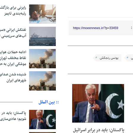
رایزنی برای بازگشت
رتبه‌بندی تایمز
:
https://moeennews.ir/?p=33459
نفتکش ایرانی «سی
آب‌های سرزمینی ا
ادامه حملات هوای
نقاط مختلف تهران/
ی
یونس رنجکش
موشکی ایران به ح
شنیده شدن صدای 
شهرهای ایران
08 آگوست 2026
:: بین الملل
پاکستان: باید در ب
شویم؛ عادی‌سازی 
پاکستان: باید در برابر اسرائیل