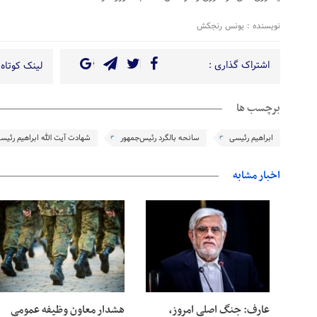
نویسنده : یونس رنجکش
اشتراک گذاری :
لینک کوتاه 
برچسب ها
ابراهیم رئیسی
سانحه بالگرد رئیس‌جمهور
شهادت آیت الله ابراهیم رئیس
اخبار مشابه
08 آگوست 2026
08 آگوست 2026
عارف: جنگ اصلی امروز،
هشدار معاون وظیفه عمومی