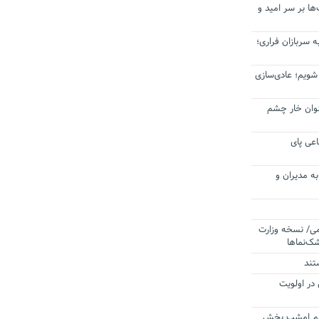
ا بر سر امید و
 سربازان فراری؛
 شویم؛ عادی‌سازی
عنوان خار چشم
عی پای
ه مدیران و
می/ نسخه وزارت
ک‌نماها
تند
 در اولویت
ردم امشب پخش