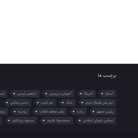
برچسب ها
آستارا
آمریکا
آموزش و پرورش
ابراهیم رئیسی
ارسل
تیم ملی فوتبال ایران
جنگ
جو بایدن
حسن روحانی
رئیس جمهور
رشت
رهبر معظم انقلاب
روسیه
رژیم
مجلس شورای اسلامی
محمدجواد ظریف
مسعود پزشکیان