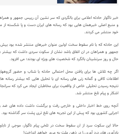
خبر ناگوار حادثه اعلامی برای بالگردی که سر نشین آن رییس جمهور و همراه
و منبع اصلی خبرهمان هایی بود که رسانه های ایران دست و پا شکسته از مدی
خود منتشر می کردند.
این حادثه که با نام سقوط سخت اولین عنوان خبرهای منتشر شده بود بیش 
جمهور و همراهان در ان اتفاق باشد نشان از سکوت سردی داشت که بیشتر به 
حال و روز سرنشینان بالگرد که شخصیت های ویژه ای بودند؛ می افزود.
اگر چه تلاش ها برای یافتن محل احتمالی حادثه با شتاب و حضور گروهها
اطلاعات کافی و گمانه زنی های رسانه ای با تحلیل هایی که بیشتر رسانه های
نتیجه رسیدن تحلیلی خاص از واقعیت برای مخاطبان ایجاد می کرد که سران
اشکار و پیام تلخ منتشر شد.
آنچه روی خط اخبار داخلی و خارجی رفت و برگشت داشت داده های ضد و 
اجرایی کشوری بود که پبش از این تجربه های تلخ تری پشت سر گذاشته بود.
حالا این سکوت سرد از ان سقوط سخت در تلخی پیام ناگوار، موجی از ناباوری 
یادآوری های درد آوری را در ذهن ملت به مرور خواهد انداخت!