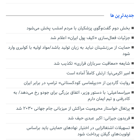
جديدترين ها
بخش دوم گفت‌وگوی پزشکیان با مردم امشب پخش می‌شود
جزئیات فعال‌سازی «کیف پول ایران» اعلام شد
حمایت از مرزنشینان نباید به زیان تولید باشد/مواد اولیه با کولبری وارد
شود
شایعه «معافیت سربازان فراری» تکذیب شد
امیر اکرمی‌نیا: ارتش کاملاً آماده است
روایت گاردین از «دیپلماسی کودکستانی» ترامپ در برابر ایران
میراسماعیلی: با دستور وزیر، اتفاق بزرگی برای جودو رخ می‌دهد/ به
کادرفنی و تیم ایمان دارم
پرتغال خواستار محرومیت مراکش از میزبانی جام جهانی ۲۰۳۰ شد
فریدون جیرانی: اکبر عبدی حیف شد
تسهیلات اشتغالزایی در اختیار نهادهای حمایتی باید براساس
اولویت‌های گیلان پرداخت شود