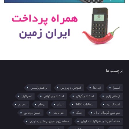
برچسب ها
آستارا
آمریکا
آموزش و پرورش
ابراهیم رئیسی
ارسلان زارع
استاندار گیلان
استانداری گیلان
اسرائیل
اصولگرایان
انتخابات 1400
ایران
برجام
تحریم
تیم ملی فوتبال ایران
جنگ
جو بایدن
حسن روحانی
حمله آمریکا و اسرائیل به ایران
حمله رژیم صهیونیستی به ایران