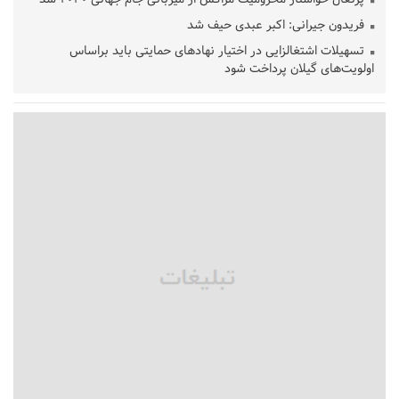
فریدون جیرانی: اکبر عبدی حیف شد
تسهیلات اشتغالزایی در اختیار نهادهای حمایتی باید براساس
اولویت‌های گیلان پرداخت شود
زمان جلسه سرنوشت‌ساز هیات رئیسه فدراسیون فوتبال با حضور
قلعه‌نویی مشخص شد
دفتر رهبر انقلاب: مطالب خارج از مراجع رسمی فاقد سندیت است
بقائی: فضای مذاکرات فنی و سیاسی ایران و عمان درباره تنگه هرمز،
مثبت است
رئیس سازمان جهاد کشاورزی استان: کشاورزان گیلان نسبت به
دریافت یارانه کود اقدام کنند
تمدید مهلت اظهارنامه‌های مالیاتی سال ۱۴۰۴ تا پایان شهریورماه