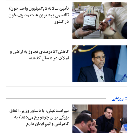
تأمین سالانه ۲٫۵میلیون واحد خون/
تالاسمی بیشترین علت مصرف‌ خون
در کشور
کاهش ۵۲درصدی تجاوز به اراضی و
املاک در ۵ سال گذشته
:: ورزشی
میراسماعیلی: با دستور وزیر، اتفاق
بزرگی برای جودو رخ می‌دهد/ به
کادرفنی و تیم ایمان دارم