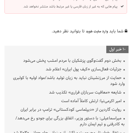
پیام هایی که به غیر از زبان فارسی یا غیر مرتبط باشد منتشر نخواهد شد.
شما باید
تا بتوانید نظر دهید.
وارد سایت شوید
10 خبر اول
بخش دوم گفت‌وگوی پزشکیان با مردم امشب پخش می‌شود
جزئیات فعال‌سازی «کیف پول ایران» اعلام شد
حمایت از مرزنشینان نباید به زیان تولید باشد/مواد اولیه با کولبری
وارد شود
شایعه «معافیت سربازان فراری» تکذیب شد
امیر اکرمی‌نیا: ارتش کاملاً آماده است
روایت گاردین از «دیپلماسی کودکستانی» ترامپ در برابر ایران
میراسماعیلی: با دستور وزیر، اتفاق بزرگی برای جودو رخ می‌دهد/
به کادرفنی و تیم ایمان دارم
پرتغال خواستار محرومیت مراکش از میزبانی جام جهانی ۲۰۳۰ شد