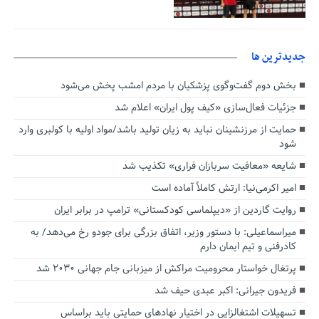
جديدترين ها
بخش دوم گفت‌وگوی پزشکیان با مردم امشب پخش می‌شود
جزئیات فعال‌سازی «کیف پول ایران» اعلام شد
حمایت از مرزنشینان نباید به زیان تولید باشد/مواد اولیه با کولبری وارد
شود
شایعه «معافیت سربازان فراری» تکذیب شد
امیر اکرمی‌نیا: ارتش کاملاً آماده است
روایت گاردین از «دیپلماسی کودکستانی» ترامپ در برابر ایران
میراسماعیلی: با دستور وزیر، اتفاق بزرگی برای جودو رخ می‌دهد/ به
کادرفنی و تیم ایمان دارم
پرتغال خواستار محرومیت مراکش از میزبانی جام جهانی ۲۰۳۰ شد
فریدون جیرانی: اکبر عبدی حیف شد
تسهیلات اشتغالزایی در اختیار نهادهای حمایتی باید براساس