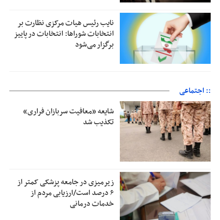
نایب رئیس هیات مرکزی نظارت بر
انتخابات شوراها: انتخابات در پاییز
برگزار می‌شود
:: اجتماعی
شایعه «معافیت سربازان فراری»
تکذیب شد
زیرمیزی در جامعه پزشکی کمتر از
۶ درصد است/ارزیابی مردم از
خدمات درمانی