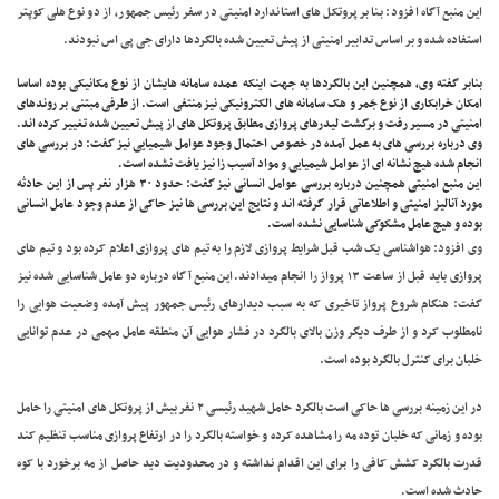
این منبع آگاه افزود: بنا بر پروتکل های استاندارد امنیتی در سفر رئیس جمهور، از دو نوع هلی کوپتر
استفاده شده و بر اساس تدابیر امنیتی از پیش تعیین شده بالگردها دارای جی پی اس نبودند.
بنابر گفته وی، همچنین این بالگردها به جهت اینکه عمده سامانه هایشان از نوع مکانیکی بوده اساسا
امکان خرابکاری از نوع جَمر و هک سامانه های الکترونیکی نیز منتفی است. از طرفی مبتنی بر روندهای
امنیتی در مسیر رفت و برگشت لیدرهای پروازی مطابق پروتکل های از پیش تعیین شده تغییر کرده اند.
وی درباره بررسی های به عمل آمده در خصوص احتمال وجود عوامل شیمیایی نیز گفت: در بررسی های
انجام شده هیچ نشانه ای از عوامل شیمیایی و مواد آسیب زا نیز یافت نشده است.
این منبع امنیتی همچنین درباره بررسی عوامل انسانی نیز گفت: حدود ۳۰ هزار نفر پس از این حادثه
مورد آنالیز امنیتی و اطلاعاتی قرار گرفته اند و نتایج این بررسی ها نیز حاکی از عدم وجود عامل انسانی
بوده و هیچ عامل مشکوکی شناسایی نشده است.
وی افزود: هواشناسی یک شب قبل شرایط پروازی لازم را به تیم های پروازی اعلام کرده بود و تیم های
پروازی باید قبل از ساعت ۱۳ پرواز را انجام میدادند.
این منبع آگاه درباره دو عامل شناسایی شده نیز
گفت: هنگام شروع پرواز تاخیری که به سبب دیدارهای رئیس جمهور پیش آمده وضعیت هوایی را
نامطلوب کرد و از طرف دیگر وزن بالای بالگرد در فشار هوایی آن منطقه عامل مهمی در عدم توانایی
خلبان برای کنترل بالگرد بوده است.
در این زمینه بررسی ها حاکی است بالگرد حامل شهید رئیسی ۲ نفر بیش از پروتکل های امنیتی را حامل
بوده و زمانی که خلبان توده مه را مشاهده کرده و خواسته بالگرد را در ارتفاع پروازی مناسب تنظیم کند
قدرت بالگرد کشش کافی را برای این اقدام نداشته و در محدودیت دید حاصل از مه برخورد با کوه
حادث شده است.