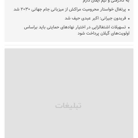
به کادرفنی و تیم ایمان دارم
پرتغال خواستار محرومیت مراکش از میزبانی جام جهانی ۲۰۳۰ شد
فریدون جیرانی: اکبر عبدی حیف شد
تسهیلات اشتغالزایی در اختیار نهادهای حمایتی باید براساس
اولویت‌های گیلان پرداخت شود
زمان جلسه سرنوشت‌ساز هیات رئیسه فدراسیون فوتبال با حضور
قلعه‌نویی مشخص شد
دفتر رهبر انقلاب: مطالب خارج از مراجع رسمی فاقد سندیت است
بقائی: فضای مذاکرات فنی و سیاسی ایران و عمان درباره تنگه هرمز،
مثبت است
رئیس سازمان جهاد کشاورزی استان: کشاورزان گیلان نسبت به
دریافت یارانه کود اقدام کنند
تمدید مهلت اظهارنامه‌های مالیاتی سال ۱۴۰۴ تا پایان شهریورماه