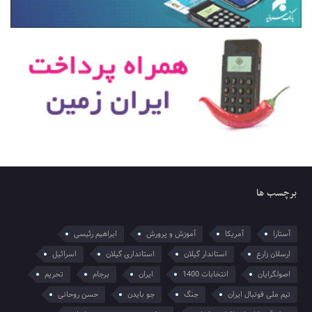
برچسب ها
آستارا
آمریکا
آموزش و پرورش
ابراهیم رئیسی
ارسلان زارع
استاندار گیلان
استانداری گیلان
اسرائیل
اصولگرایان
انتخابات 1400
ایران
برجام
تحریم
تیم ملی فوتبال ایران
جنگ
جو بایدن
حسن روحانی