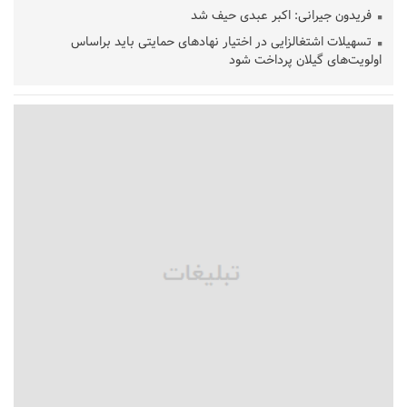
فریدون جیرانی: اکبر عبدی حیف شد
تسهیلات اشتغالزایی در اختیار نهادهای حمایتی باید براساس
اولویت‌های گیلان پرداخت شود
زمان جلسه سرنوشت‌ساز هیات رئیسه فدراسیون فوتبال با حضور
قلعه‌نویی مشخص شد
دفتر رهبر انقلاب: مطالب خارج از مراجع رسمی فاقد سندیت است
بقائی: فضای مذاکرات فنی و سیاسی ایران و عمان درباره تنگه هرمز،
مثبت است
رئیس سازمان جهاد کشاورزی استان: کشاورزان گیلان نسبت به
دریافت یارانه کود اقدام کنند
تمدید مهلت اظهارنامه‌های مالیاتی سال ۱۴۰۴ تا پایان شهریورماه