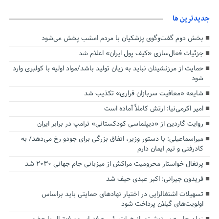
جديدترين ها
بخش دوم گفت‌وگوی پزشکیان با مردم امشب پخش می‌شود
جزئیات فعال‌سازی «کیف پول ایران» اعلام شد
حمایت از مرزنشینان نباید به زیان تولید باشد/مواد اولیه با کولبری وارد
شود
شایعه «معافیت سربازان فراری» تکذیب شد
امیر اکرمی‌نیا: ارتش کاملاً آماده است
روایت گاردین از «دیپلماسی کودکستانی» ترامپ در برابر ایران
میراسماعیلی: با دستور وزیر، اتفاق بزرگی برای جودو رخ می‌دهد/ به
کادرفنی و تیم ایمان دارم
پرتغال خواستار محرومیت مراکش از میزبانی جام جهانی ۲۰۳۰ شد
فریدون جیرانی: اکبر عبدی حیف شد
تسهیلات اشتغالزایی در اختیار نهادهای حمایتی باید براساس
اولویت‌های گیلان پرداخت شود