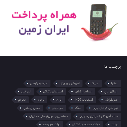
برچسب ها
آستارا
آمریکا
آموزش و پرورش
ابراهیم رئیسی
ارسلان زارع
استاندار گیلان
استانداری گیلان
اسرائیل
اصولگرایان
انتخابات 1400
ایران
برجام
تحریم
تیم ملی فوتبال ایران
جنگ
جو بایدن
حسن روحانی
حمله آمریکا و اسرائیل به ایران
حمله رژیم صهیونیستی به ایران
دولت
دولت مسعود پزشکیان
دولت چهاردهم