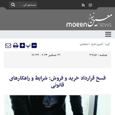
پ
گروه :
آخرین اخبار
/
اجتماعی
شناسه :
37151
31 دسامبر 2024 - 16:34
فسخ قرارداد خرید و فروش: شرایط و راهکارهای
قانونی