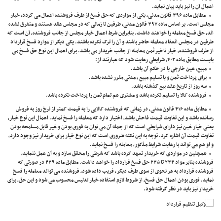
اعمال آن را نیز باید بیان نماید.
مطابق ماده ۳۹۶ قانون مدنی، یکی از مواردی که حق فسخ از طرف فروشنده اعمال می گردد، خیار
مجلس است. بر اساس ماده ۳۹۷ قانون مدنی، طرفین تا زمانی که در مجلس عقد هستند و متفرق نشده
اند، حق فسخ معامله را خواهند داشت. بنابراین شرط اعمال خیار مجلس از جانب فروشنده، آن است که
طرفین در مجلس انعقاد معامله حاضر باشند و آن را ترک نکرده باشند. یکی دیگر از موارد فسخ قرارداد
از طرف فروشنده، خیار تاخیر ثمن معامله از جانب خریدار می باشد. برای اعمال این نوع حق فسخ می
بایست مطابق ماده ۴۰۲، شرایطی رعایت شود که عبارتند از:
مبیع، عین خارجی یا در حکم آن باشد.
برای پرداخت ثمن و یا تسلیم مبیع ، مدتی مقرر نشده باشد.
سه روز از تاریخ عقد بیع گذشته باشد.
فروشنده کالا را تسلیم نکرده باشد و مشتری هم تمام ثمن را پرداخت نکرده باشد.
مطابق ماده ۴۱۶ قانون مدنی، در زمانی که فروشنده کالایی را به قیمت کمتر از نرخ روز به فروش
رسانده باشد و این تفاوت قیمت فاحش باشد، اختیار دارد که معامله را فسخ نماید. اعمال این نوع خیار،
یعنی خیار غبن نیز دارای شرایطی است که از جمله آن می توان به فوری بودن و غیر قابل مسامحه بودن
تفاوت قیمت آن اشاره کرد. توجه به این نکته ضروری است که این نوع خیار برای خریدار نیز وجود دارد،
و او هم می تواند با رعایت شرایط مذکور، معامله را فسخ نماید.
همچنین در مواردی که خریدار تعهد کرده باشد که شرطی را محقق سازد و به آن عمل ننماید،
فروشنده بنابر مواد ۲۳۴ تا ۲۳۵ حق فسخ قرارداد را خواهد داشت. مطابق ماده ۴۳۹ در صورتی که
فروشنده قرارداد به هر نحوی از سوی طرف دیگر، فریب داده شود، فروشنده می تواند معامله را فسخ
نماید. فوری بودن اعمال حق فسخ، از شروط لازم استفاده خیار تدلیس محسوب می شود و این حق، برای
خریدار نیز باید در نظر گرفته شود.