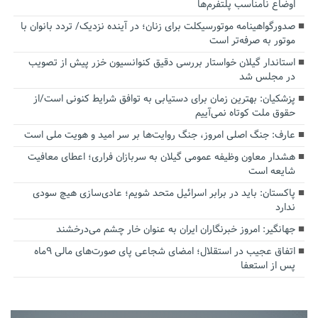
اوضاع نامناسب پلتفرم‌ها
صدورگواهینامه موتورسیکلت برای زنان؛ در آینده نزدیک/ تردد بانوان با
موتور به‌ صرفه‌تر است
استاندار گیلان خواستار بررسی دقیق کنوانسیون خزر پیش از تصویب
در مجلس شد
پزشکیان‌: بهترین زمان برای دستیابی به توافق شرایط کنونی است/از
حقوق ملت کوتاه نمی‌آییم
عارف: جنگ اصلی امروز، جنگ روایت‌ها بر سر امید و هویت ملی است
هشدار معاون وظیفه عمومی گیلان به سربازان فراری؛ اعطای معافیت
شایعه است
پاکستان: باید در برابر اسرائیل متحد شویم؛ عادی‌سازی هیچ سودی
ندارد
جهانگیر: امروز خبرنگاران ایران به عنوان خار چشم می‌درخشند
اتفاق عجیب در استقلال؛ امضای شجاعی پای صورت‌های مالی ٩ماه
پس از استعفا