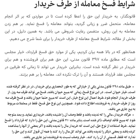
شرایط فسخ معامله از طرف خریدار
قانونگذار، به خریدار این حق را اعطا کرده است تا در مواردی که بر اثر انجام
معامله، متحمل ضرر و زیانی گردید، بتواند معامله را فسخ نماید. بر هم زدن
معامله به این روش، متضمن رعایت شروطی می باشد. به همین دلیل، در این
بخش از مقاله، شرایط فسخ معامله از طرف خریدار را برای شما شرح می دهیم.
همانطور که در بالا همه بیان کردیم، یکی از موارد حق فسخ قرارداد، خیار مجلس
است که مطابق ماده ۳۹۷ قانون مدنی، این حق هم برای فروشنده و هم برای
خریدار در نظر گرفته شده است. بنابراین خریدار می تواند تا زمانی که طرفین در
مجلس عقد قرارداد هستند و آن را ترک نکرده اند، معامله را بر هم بزنند.
طبق ماده ۳۹۸ قانون مدنی یکی از خیاراتی که به طور انحصاری برای خریدار، در در نظر گرفته شده
است، خیار حیوان است. در این نوع فسخ، زمانی که مبیع حیوان باشد، فسخ می تواند ظرف سه روز، از
طرف خریدار انجام شود.شرط اعمال این نوع خیار، این است که مبیع حتما حیوان باشد و فسخ ظرف سه
روز از طرف خریدار به فروشنده اطلاع داده شود. همچنین این نوع حق فسخ، فقط در معاملات مربوط
به بیع جاری می باشد.
هرگاه خریدار، مالی را که ندیده باشد و فقط وصف آن را شنیده باشد، خریداری نماید، و بعد متوجه
شود که مبیع فاقد اوصاف ذکر شده است، بنابر ماده ۴۱۰ قانون مدنی، این حق را دارد که قرارداد را فسخ
نماید. شرط استفاده از نوع حق، این است که خریدار مال را ندیده باشد و اگر بعضی از آنها را مشاهده
کرده باشد و بعضی دیگر را ندیده باشد می تواند کل مال را رد کند یا همه آن قبول کند و این حق را
ندارد که فقط، قسمتی از آن را رد کند. خیار وصف نسبت به فروشنده نیز جاری می باشد.