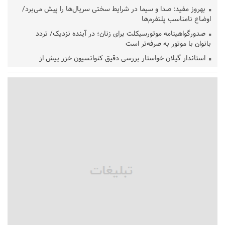
بهروز مفید: صدا و سیما در شرایط سختی سریال‌ها را پیش می‌برد/
اوضاع نامناسب پلتفرم‌ها
صدورگواهینامه موتورسیکلت برای زنان؛ در آینده نزدیک/ تردد
بانوان با موتور به‌ صرفه‌تر است
استاندار گیلان خواستار بررسی دقیق کنوانسیون خزر پیش از
تصویب در مجلس شد
پزشکیان‌: بهترین زمان برای دستیابی به توافق شرایط کنونی است/از
حقوق ملت کوتاه نمی‌آییم
عارف: جنگ اصلی امروز، جنگ روایت‌ها بر سر امید و هویت ملی
است
هشدار معاون وظیفه عمومی گیلان به سربازان فراری؛ اعطای
معافیت شایعه است
پاکستان: باید در برابر اسرائیل متحد شویم؛ عادی‌سازی هیچ سودی
ندارد
جهانگیر: امروز خبرنگاران ایران به عنوان خار چشم می‌درخشند
اتفاق عجیب در استقلال؛ امضای شجاعی پای صورت‌های مالی ٩ماه
پس از استعفا