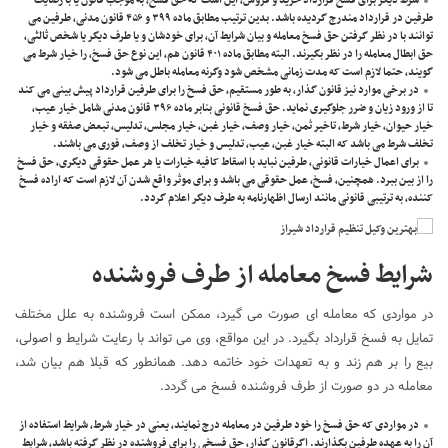
شرط دیگر برای فسخ قرارداد خرید و فروش، این است که حق فسخ، به موجب قانون یا با رضایت
طرفین در قرارداد مندرج گردیده باشد. بدین ترتیب مطابق ماده ۳۹۹ و ۴۵۶ قانون مدنی، طرفین می
توانند با در نظر گرفتن حق فسخ معامله و بیان شرایط آن، برای خودشان و یا طرف دیگر یا شخص ثالثی،
حق ابطال معامله را در نظر بگیرند. البته مطابق ماده ۴۰۱ قانون هم، این نوع حق فسخ، را خیار شرط می
گویند، حتما لازم است که مدت زمانی مشخص شود وگرنه معامله باطل می شود.
در برخی موارد نیز قانون گذار، به طور مستقیم، حق فسخ را برای طرفین قرارداد پیش بینی می کند
تا از ورود زیان و ضرر جلوگیری نماید. حق فسخ قانونی بنابر ماده ۳۹۶ قانون مدنی شامل خیار عیب،
خیار حیوان، خیار شرط، تاخیر ثمن، خیار وصف، خیار غبن، خیار مجلس، تدلیس، تبعض صفقه و خیار
تخلف شرط می باشد که البته خیار غبن، عیب، تدلیس و خیار تخلف از وصف، فوری می باشند.
برای اعمال خیارات قانونی، طرفین نباید با اسقاط کافیه خیارات یا هر عمل حقوقی دیگری، حق فسخ
را از بین ببرد. همچنین، فسخ، عمل حقوقی می باشد و برای موثر واقع شدن آن لازم است که اراده فسخ
کننده، به ترتیبی قانونی مانند ارسال اظهارنامه به طرف دیگر اعلام گردد.
شرایط فسخ معامله از طرف فروشنده
در مواردی که معامله ای صورت می گیرد، ممکن است فروشنده به علل مختلف
تمایل به فسخ قرارداد بگیرد. در این مواقع، وی می تواند با رعایت شرایط و اصولی،
بیع را بر هم زند و به تعهدات خود خاتمه دهد. همانطور که قبلا هم بیان شد،
معامله در دو صورت از طرف فروشنده فسخ می گردد.
در مواردی که حق فسخ را خود طرفین در معامله درج نمایند، یعنی در خیار شرط، شرایط استفاده از
آن را به عهده طرفین بگذارند. اگرقانون گذار، حق فسخی را برای فروشنده در نظر گرفته باشد، شرایط