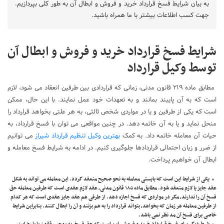
به بیان شرایط فسخ قرارداد خرید و فروش و ابطال آن به طور کلی بپردازیم.
جهت کسب اطلاعات بیشتر با ما همراه باشید.
شرایط فسخ قرارداد خرید و فروش و ابطال آن
توسط وکیل قرارداد
مطابق ماده ۲۱۹ قانون مدنی، زمانی که قراردادی بین طرفین انعقاد می شود، لازم
است که به آن پایبند بمانند و به تعهدات خود عمل نمایند. با این حال، ممکن
است که یکی از طرفین و یا در مواردی شخص ثالثی، به هر علتی بخواهد قرارداد را
منحل نماید و یا به آن خاتمه دهد. در چنین مواقعی می توان با فسخ قرارداد، به
حیات آن معامله خاتمه داد. به کمک
بهترین وکیل تنظیم قرارداد شیراز
می توانیم
از ضرر و زیان احتمالی قراردادها جلوگیری کنیم. در ادامه به شرایط فسخ معامله و
ابطال آن خواهیم پرداخت.
یکی از شرایط این است که بایستی معامله به نحو صحیح منعقد گردد. این معامله می تواند به شکل
عقد جایز یا لازم منعقد شود. مطابق ماده ۱۸۵ قانون مدنی، عقد لازم عقدی است که طرفین معامله حق
فسخ آن را ندارند، مگر در مواردی که فسخ اجازه دهد. از طرفی هم عقد جایز عقدی است که هر کدام
از طرفین معامله هر زمان که بخواهد، بتواند قرارداد را به هم بزنند و آن را ابطال کنند. بنابراین شرایط
خاصی برای فسخ آن مد نظر نمی باشد.