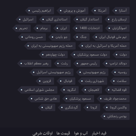
آستارا
آمریکا
آموزش و پرورش
ابراهیم رئیسی
ارسلان زارع
استاندار گیلان
استانداری گیلان
اسرائیل
اصولگرایان
انتخابات 1400
ایران
برجام
تحریم
تیم ملی فوتبال ایران
جنگ
جو بایدن
حسن روحانی
حمله آمریکا و اسرائیل به ایران
حمله رژیم صهیونیستی به ایران
دولت
دولت مسعود پزشکیان
دولت چهاردهم
دونالد ترامپ
رئیس جمهور
رشت
رهبر معظم انقلاب
روسیه
رژیم صهیونیستی
رژیم صهیونیستی اسرائیل
سلامت
شهرداری رشت
فوتبال
قزوین
قوه قضائیه
لاهیجان
لنگرود
مجلس شورای اسلامی
محمدجواد ظریف
مسعود پزشکیان
هادی حق شناس
واکسن کرونا
کرونا
گردشگری
گیلان
یونس رنجکش
فید اخبار
آب و هوا
قیمت ها
اوقات شرعی