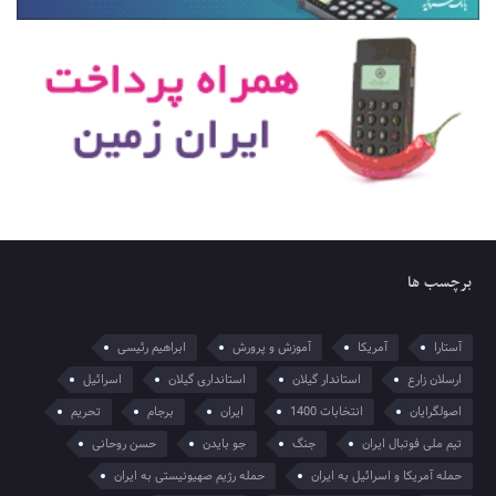
برچسب ها
آستارا
آمریکا
آموزش و پرورش
ابراهیم رئیسی
ارسلان زارع
استاندار گیلان
استانداری گیلان
اسرائیل
اصولگرایان
انتخابات 1400
ایران
برجام
تحریم
تیم ملی فوتبال ایران
جنگ
جو بایدن
حسن روحانی
حمله آمریکا و اسرائیل به ایران
حمله رژیم صهیونیستی به ایران