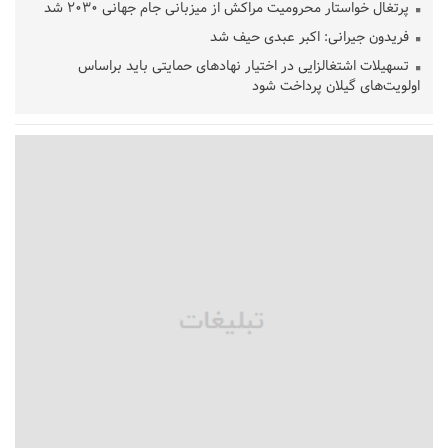
پرتغال خواستار محرومیت مراکش از میزبانی جام جهانی ۲۰۳۰ شد
فریدون جیرانی: اکبر عبدی حیف شد
تسهیلات اشتغالزایی در اختیار نهادهای حمایتی باید براساس
اولویت‌های گیلان پرداخت شود
زمان جلسه سرنوشت‌ساز هیات رئیسه فدراسیون فوتبال با حضور
قلعه‌نویی مشخص شد
دفتر رهبر انقلاب: مطالب خارج از مراجع رسمی فاقد سندیت است
بقائی: فضای مذاکرات فنی و سیاسی ایران و عمان درباره تنگه هرمز،
مثبت است
رئیس سازمان جهاد کشاورزی استان: کشاورزان گیلان نسبت به
دریافت یارانه کود اقدام کنند
تمدید مهلت اظهارنامه‌های مالیاتی سال ۱۴۰۴ تا پایان شهریورماه