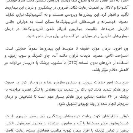
اشاره به آغاز فصل سرما و شیوع بیماری‌های ویروسی تنفسی مانند سرماخوردگی،
آنفلوانزا و RSV، بر اهمیت رعایت نکات ضروری در پیشگیری و درمان این بیماری‌ها
تأکید و اظهار کرد: این بیماری‌ها ویروسی هستند و به آنتی‌بیوتیک نیازی ندارند.
مصرف خودسرانه و غیرمنطقی آنتی‌بیوتیک‌ها ممکن است به عوارض جانبی،
افزایش هزینه‌ها، مقاومت میکروبی (بی‌اثر شدن آنتی‌بیوتیک‌ها در درمان
بیماری‌های عفونی) و در مواردی، عواقب جدی برای بیمار منجر شود.
وی افزود: درمان موارد خفیف تا متوسط این بیماری‌ها عموماً حمایتی است.
استراحت کافی، مصرف مایعات فراوان مانند آب، چای کمرنگ و سوپ رقیق، و
استفاده از داروهای بدون نسخه (OTC) با مشورت پزشک یا داروساز می‌تواند در
کاهش علائم مؤثر باشد.
سرپرست امور خدمات سرپایی و بستری سازمان غذا و دارو بیان کرد: در صورت
بروز علائم شدید مانند تب بالا، لرز شدید، درد عضلانی یا تنگی نفس، مراجعه به
پزشک در ۲۴ ساعت ابتدایی بروز علائم بسیار مهم است تا تشخیص و درمان
سریع‌تر انجام شده و روند بهبودی تسهیل شود.
ذوقی خاطرنشان کرد: رعایت توصیه‌های پیشگیری نیز بسیار ضروری است.
شست‌وشوی مکرر دست‌ها با آب و صابون، استفاده از محلول ضدعفونی الکلی،
پرهیز از تماس نزدیک با افراد بیمار، تهویه مناسب فضاهای بسته، رعایت فاصله