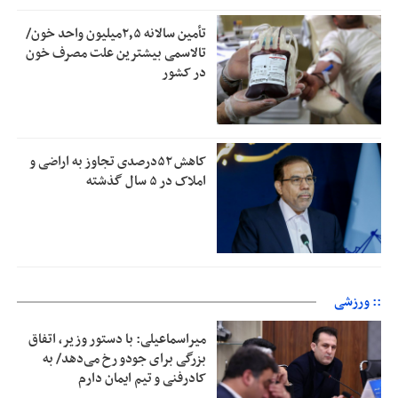
تأمین سالانه ۲٫۵میلیون واحد خون/
تالاسمی بیشترین علت مصرف‌ خون
در کشور
کاهش ۵۲درصدی تجاوز به اراضی و
املاک در ۵ سال گذشته
:: ورزشی
میراسماعیلی: با دستور وزیر، اتفاق
بزرگی برای جودو رخ می‌دهد/ به
کادرفنی و تیم ایمان دارم