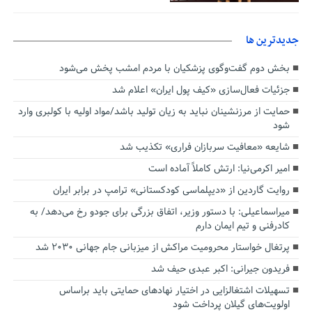
جديدترين ها
بخش دوم گفت‌وگوی پزشکیان با مردم امشب پخش می‌شود
جزئیات فعال‌سازی «کیف پول ایران» اعلام شد
حمایت از مرزنشینان نباید به زیان تولید باشد/مواد اولیه با کولبری وارد
شود
شایعه «معافیت سربازان فراری» تکذیب شد
امیر اکرمی‌نیا: ارتش کاملاً آماده است
روایت گاردین از «دیپلماسی کودکستانی» ترامپ در برابر ایران
میراسماعیلی: با دستور وزیر، اتفاق بزرگی برای جودو رخ می‌دهد/ به
کادرفنی و تیم ایمان دارم
پرتغال خواستار محرومیت مراکش از میزبانی جام جهانی ۲۰۳۰ شد
فریدون جیرانی: اکبر عبدی حیف شد
تسهیلات اشتغالزایی در اختیار نهادهای حمایتی باید براساس
اولویت‌های گیلان پرداخت شود