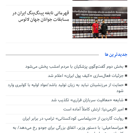
قهرمانی نابغه پینگ‌پنگ ایران در
مسابقات جوانان جهان لائوس
جديدترين ها
بخش دوم گفت‌وگوی پزشکیان با مردم امشب پخش می‌شود
جزئیات فعال‌سازی «کیف پول ایران» اعلام شد
حمایت از مرزنشینان نباید به زیان تولید باشد/مواد اولیه با کولبری وارد
شود
شایعه «معافیت سربازان فراری» تکذیب شد
امیر اکرمی‌نیا: ارتش کاملاً آماده است
روایت گاردین از «دیپلماسی کودکستانی» ترامپ در برابر ایران
میراسماعیلی: با دستور وزیر، اتفاق بزرگی برای جودو رخ می‌دهد/ به