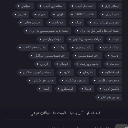
ارسلان زارع
استاندار گیلان
استانداری گیلان
اسرائیل
اصولگرایان
انتخابات 1400
ایران
برجام
تحریم
تیم ملی فوتبال ایران
جنگ
جو بایدن
حسن روحانی
حمله آمریکا و اسرائیل به ایران
حمله رژیم صهیونیستی به ایران
دولت
دولت مسعود پزشکیان
دولت چهاردهم
دونالد ترامپ
رئیس جمهور
رشت
رهبر معظم انقلاب
روسیه
رژیم صهیونیستی
رژیم صهیونیستی اسرائیل
سلامت
شهرداری رشت
فوتبال
قزوین
قوه قضائیه
لاهیجان
لنگرود
مجلس شورای اسلامی
محمدجواد ظریف
مسعود پزشکیان
هادی حق شناس
واکسن کرونا
کرونا
گردشگری
گیلان
یونس رنجکش
فید اخبار
آب و هوا
قیمت ها
اوقات شرعی