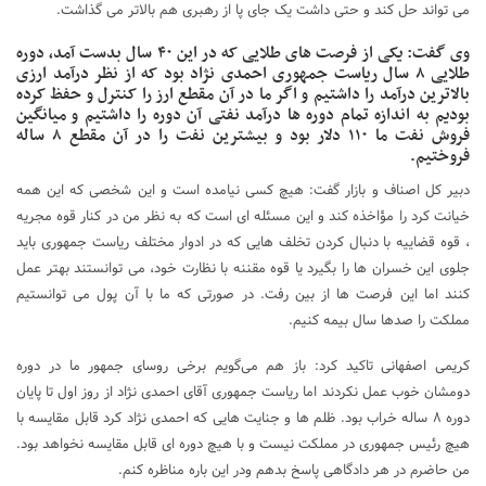
می تواند حل کند و حتی داشت یک جای پا از رهبری هم بالاتر می گذاشت.
وی گفت: یکی از فرصت های طلایی که در این ۴۰ سال بدست آمد، دوره
طلایی ۸ سال ریاست جمهوری احمدی نژاد بود که از نظر درآمد ارزی
بالاترین درآمد را داشتیم و اگر ما در آن مقطع ارز را کنترل و حفظ کرده
بودیم به اندازه تمام دوره ها درآمد نفتی آن دوره را داشتیم و میانگین
فروش نفت ما ۱۱۰ دلار بود و بیشترین نفت را در آن مقطع ۸ ساله
فروختیم.
دبیر کل اصناف و بازار گفت: هیچ کسی نیامده است و این شخصی که این همه
خیانت کرد را مؤاخذه کند و این مسئله ای است که به نظر من در کنار قوه مجریه
، قوه قضاییه با دنبال کردن تخلف هایی که در ادوار مختلف ریاست جمهوری باید
جلوی این خسران ها را بگیرد یا قوه مقننه با نظارت خود، می توانستند بهتر عمل
کنند اما این فرصت ها از بین رفت. در صورتی که ما با آن پول می توانستیم
مملکت را صدها سال بیمه کنیم.
کریمی اصفهانی تاکید کرد: باز هم می‌گویم برخی روسای جمهور ما در دوره
دومشان خوب عمل نکردند اما ریاست جمهوری آقای احمدی نژاد از روز اول تا پایان
دوره ۸ ساله خراب بود. ظلم ها و جنایت هایی که احمدی نژاد کرد قابل مقایسه با
هیچ رئیس جمهوری در مملکت نیست و با هیچ دوره ای قابل مقایسه نخواهد بود.
من حاضرم در هر دادگاهی پاسخ بدهم ودر این باره مناظره کنم.