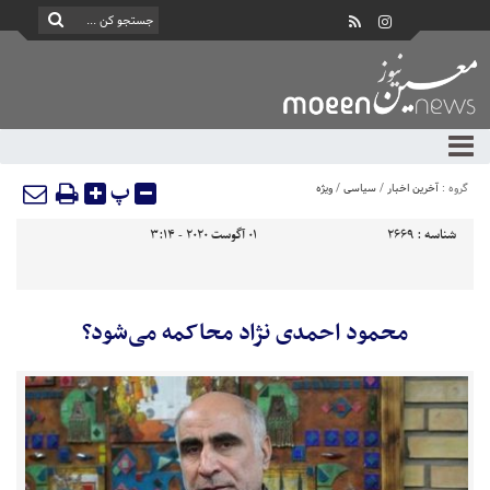
پ
گروه :
آخرین اخبار
/
سیاسی
/
ویژه
شناسه :
2669
01 آگوست 2020 - 3:14
محمود احمدی نژاد محاکمه می‌شود؟