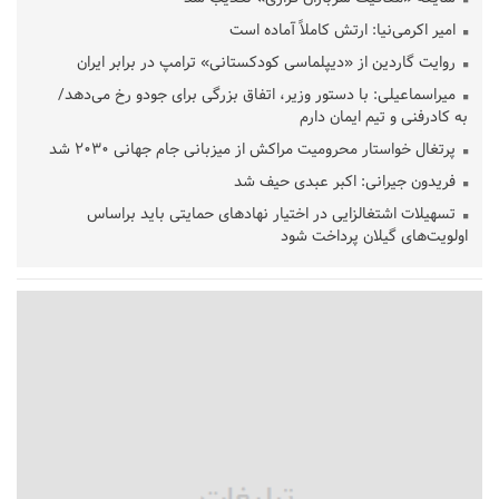
امیر اکرمی‌نیا: ارتش کاملاً آماده است
روایت گاردین از «دیپلماسی کودکستانی» ترامپ در برابر ایران
میراسماعیلی: با دستور وزیر، اتفاق بزرگی برای جودو رخ می‌دهد/
به کادرفنی و تیم ایمان دارم
پرتغال خواستار محرومیت مراکش از میزبانی جام جهانی ۲۰۳۰ شد
فریدون جیرانی: اکبر عبدی حیف شد
تسهیلات اشتغالزایی در اختیار نهادهای حمایتی باید براساس
اولویت‌های گیلان پرداخت شود
زمان جلسه سرنوشت‌ساز هیات رئیسه فدراسیون فوتبال با حضور
قلعه‌نویی مشخص شد
دفتر رهبر انقلاب: مطالب خارج از مراجع رسمی فاقد سندیت است
بقائی: فضای مذاکرات فنی و سیاسی ایران و عمان درباره تنگه هرمز،
مثبت است
رئیس سازمان جهاد کشاورزی استان: کشاورزان گیلان نسبت به
دریافت یارانه کود اقدام کنند
تمدید مهلت اظهارنامه‌های مالیاتی سال ۱۴۰۴ تا پایان شهریورماه